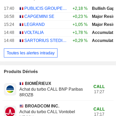
17:40
PUBLICIS GROUPE S.A.
+2,18 %
Bullish Gap
16:58
CAPGEMINI SE
+0,23 %
Major Resis
15:24
LEGRAND
+1,05 %
Major Resis
14:48
VOLTALIA
+1,78 %
Accumulati
14:48
SARTORIUS STEDIM BIOTECH
+0,29 %
Accumulati
Toutes les alertes intraday
Produits Dérivés
BIOMÉRIEUX
CALL
Achat du turbo CALL BNP Paribas
17:27
8ROZB
BROADCOM INC.
CALL
Achat du turbo CALL Vontobel
17:17