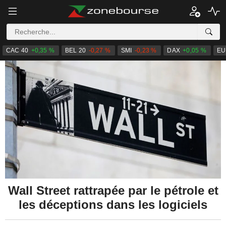
CAC 40
+0,35 %
BEL 20
-0,27 %
SMI
-0,23 %
DAX
+0,05 %
EU
Wall Street rattrapée par le pétrole et
les déceptions dans les logiciels