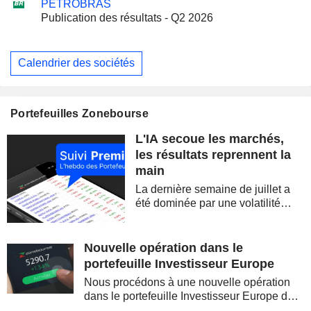
PETROBRAS
Publication des résultats - Q2 2026
Calendrier des sociétés
Portefeuilles Zonebourse
L'IA secoue les marchés,
les résultats reprennent la
main
La dernière semaine de juillet a
été dominée par une volatilité
spectaculaire, concentrée sur les
valeurs technologiques et les
semi-conducteurs. Les
Nouvelle opération dans le
inquiétudes sur la soutenabilité
portefeuille Investisseur Europe
des...
Nous procédons à une nouvelle opération
dans le portefeuille Investisseur Europe de
Zonebourse.