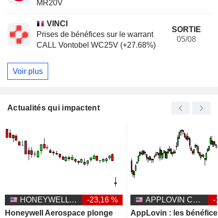
MR20V
VINCI
SORTIE
Prises de bénéfices sur le warrant
05/08
CALL Vontobel WC25V (+27.68%)
Voir plus
Actualités qui impactent
HONEYWELL AEROSPACE INC.
-23,16 %
APPLOVIN CORPORATION
-
Honeywell Aerospace plonge
AppLovin : les bénéfic