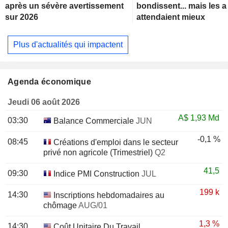
après un sévère avertissement
bondissent... mais les 
sur 2026
attendaient mieux
Plus d'actualités qui impactent
Agenda économique
Jeudi 06 août 2026
A$
1,93 Md
03:30
Balance Commerciale
JUN
-0,1 %
08:45
Créations d'emploi dans le secteur
privé non agricole (Trimestriel)
Q2
41,5
09:30
Indice PMI Construction
JUL
199 k
14:30
Inscriptions hebdomadaires au
chômage
AUG/01
1,3 %
14:30
Coût Unitaire Du Travail