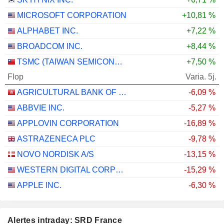
MICROSOFT CORPORATION
+10,81 %
ALPHABET INC.
+7,22 %
BROADCOM INC.
+8,44 %
TSMC (TAIWAN SEMICONDUCTOR MANUFACTURING COMPANY)
+7,50 %
Flop
Varia. 5j.
AGRICULTURAL BANK OF CHINA LIMITED
-6,09 %
ABBVIE INC.
-5,27 %
APPLOVIN CORPORATION
-16,89 %
ASTRAZENECA PLC
-9,78 %
NOVO NORDISK A/S
-13,15 %
WESTERN DIGITAL CORPORATION
-15,29 %
APPLE INC.
-6,30 %
Alertes intraday: SRD France