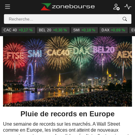
CAC 40
+0,17 %
BEL 20
+0,30 %
SMI
+0,18 %
DAX
+0,69 %
E
Pluie de records en Europe
Une semaine de records sur les marchés. A Wall Street
comme en Europe, les indices ont atteint de nouveaux