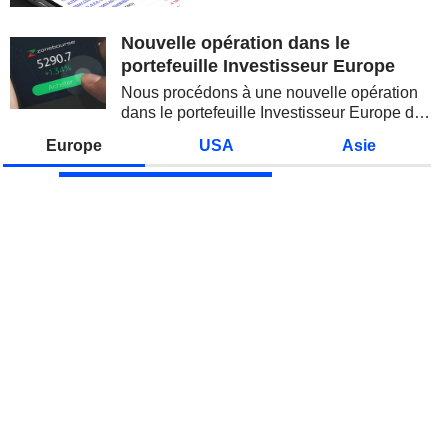
valeurs technologiques et les
semi-conducteurs. Les
Nouvelle opération dans le
inquiétudes sur la soutenabilité
portefeuille Investisseur Europe
des...
Nous procédons à une nouvelle opération
dans le portefeuille Investisseur Europe de
Zonebourse.
Europe
USA
Asie