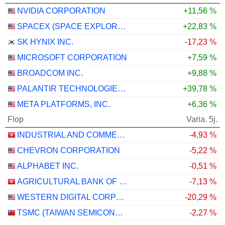
NVIDIA CORPORATION
+11,56 %
SPACEX (SPACE EXPLORATION TECHNOLOGIES)
+22,83 %
SK HYNIX INC.
-17,23 %
MICROSOFT CORPORATION
+7,59 %
BROADCOM INC.
+9,88 %
PALANTIR TECHNOLOGIES INC.
+39,78 %
META PLATFORMS, INC.
+6,36 %
Flop
Varia. 5j.
INDUSTRIAL AND COMMERCIAL BANK OF CHINA LIMITED
-4,93 %
CHEVRON CORPORATION
-5,22 %
ALPHABET INC.
-0,51 %
AGRICULTURAL BANK OF CHINA LIMITED
-7,13 %
WESTERN DIGITAL CORPORATION
-20,29 %
TSMC (TAIWAN SEMICONDUCTOR MANUFACTURING COMPANY)
-2,27 %