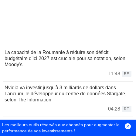
La capacité de la Roumanie à réduire son déficit
budgétaire d'ici 2027 est cruciale pour sa notation, selon
Moody's
11:48
RE
Nvidia va investir jusqu'à 3 milliards de dollars dans
Lancium, le développeur du centre de données Stargate,
selon The Information
04:28
RE
Nvidia s'apprête à investir jusqu'à 3 milliards de dollars
Les meilleurs outils réservés aux abonnés pour augmenter la
dans Lancium, selon The Information
performance de vos investissements !