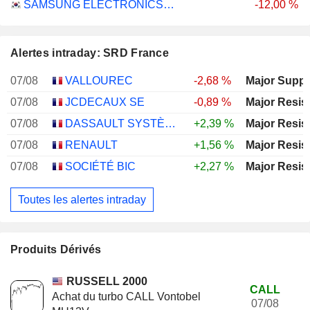
SAMSUNG ELECTRONICS CO., LTD.
-12,00 %
Alertes intraday: SRD France
07/08
VALLOUREC
-2,68 %
Major Suppo
07/08
JCDECAUX SE
-0,89 %
Major Resis
07/08
DASSAULT SYSTÈMES SE
+2,39 %
Major Resis
07/08
RENAULT
+1,56 %
Major Resis
07/08
SOCIÉTÉ BIC
+2,27 %
Major Resis
Toutes les alertes intraday
Produits Dérivés
RUSSELL 2000
CALL
Achat du turbo CALL Vontobel
07/08