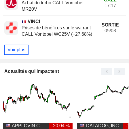
Achat du turbo CALL Vontobel
17:17
MR20V
VINCI
SORTIE
Prises de bénéfices sur le warrant
05/08
CALL Vontobel WC25V (+27.68%)
Voir plus
Actualités qui impactent
APPLOVIN CORPORATION
-20,04 %
DATADOG, INC.
-