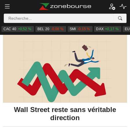
CAC 40
+0,52 %
BEL 20
-0,08 %
SMI
-0,15 %
DAX
+0,17 %
EU
Wall Street reste sans véritable
direction