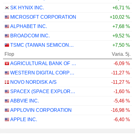
SK HYNIX INC.
+6,71 %
MICROSOFT CORPORATION
+10,02 %
ALPHABET INC.
+7,68 %
BROADCOM INC.
+9,52 %
TSMC (TAIWAN SEMICONDUCTOR MANUFACTURING COMPANY)
+7,50 %
Flop
Varia. 5j.
AGRICULTURAL BANK OF CHINA LIMITED
-6,09 %
WESTERN DIGITAL CORPORATION
-11,27 %
NOVO NORDISK A/S
-11,27 %
SPACEX (SPACE EXPLORATION TECHNOLOGIES)
-1,60 %
ABBVIE INC.
-5,46 %
APPLOVIN CORPORATION
-16,98 %
APPLE INC.
-6,40 %