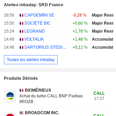
Alertes intraday: SRD France
16:58
CAPGEMINI SE
-0,28 %
Major Resis
15:50
SOCIÉTÉ BIC
+0,60 %
Major Resis
15:24
LEGRAND
+1,78 %
Major Resis
14:48
VOLTALIA
+1,48 %
Accumulati
14:48
SARTORIUS STEDIM BIOTECH
+0,12 %
Accumulati
Toutes les alertes intraday
Produits Dérivés
BIOMÉRIEUX
CALL
Achat du turbo CALL BNP Paribas
17:27
8ROZB
BROADCOM INC.
CALL