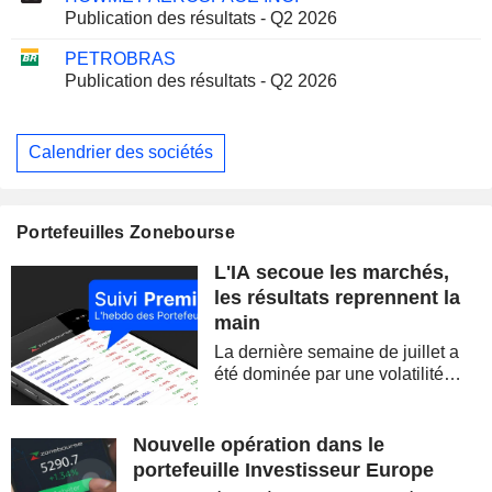
Publication des résultats - Q2 2026
PETROBRAS
Publication des résultats - Q2 2026
Calendrier des sociétés
Portefeuilles Zonebourse
L'IA secoue les marchés,
les résultats reprennent la
main
La dernière semaine de juillet a
été dominée par une volatilité
spectaculaire, concentrée sur les
valeurs technologiques et les
semi-conducteurs. Les
Nouvelle opération dans le
inquiétudes sur la soutenabilité
portefeuille Investisseur Europe
des...