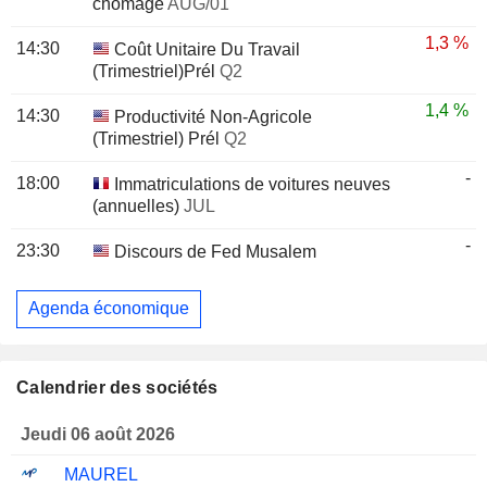
chômage
AUG/01
1,3 %
14:30
Coût Unitaire Du Travail
(Trimestriel)Prél
Q2
1,4 %
14:30
Productivité Non-Agricole
(Trimestriel) Prél
Q2
-
18:00
Immatriculations de voitures neuves
(annuelles)
JUL
-
23:30
Discours de Fed Musalem
Agenda économique
Calendrier des sociétés
Jeudi 06 août 2026
MAUREL