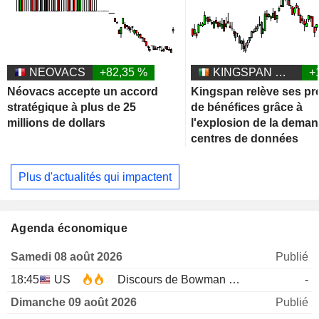
NEOVACS
+82,35 %
KINGSPAN GROUP PLC
+
Néovacs accepte un accord
Kingspan relève ses pr
stratégique à plus de 25
de bénéfices grâce à
millions de dollars
l'explosion de la dema
centres de données
Plus d'actualités qui impactent
Agenda économique
Samedi 08 août 2026
Publié
18:45
US
Discours de Bowman de la Fed
-
Dimanche 09 août 2026
Publié