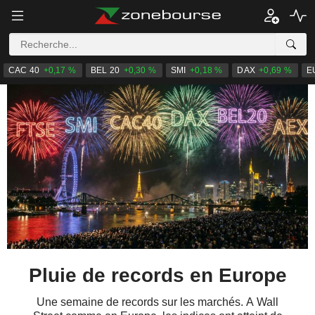
CAC 40
+0,17 %
BEL 20
+0,30 %
SMI
+0,18 %
DAX
+0,69 %
E
Pluie de records en Europe
Une semaine de records sur les marchés. A Wall