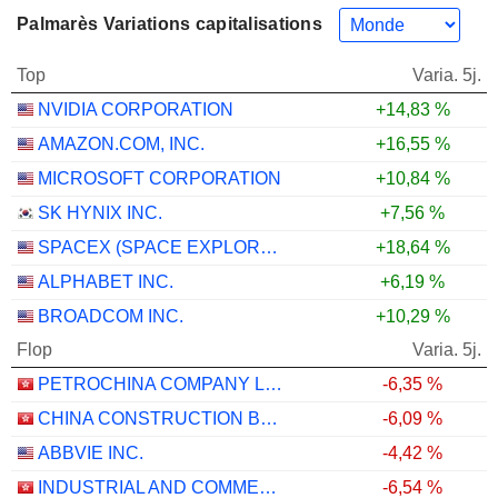
Palmarès Variations capitalisations
Top
Varia. 5j.
NVIDIA CORPORATION
+14,83 %
AMAZON.COM, INC.
+16,55 %
MICROSOFT CORPORATION
+10,84 %
SK HYNIX INC.
+7,56 %
SPACEX (SPACE EXPLORATION TECHNOLOGIES)
+18,64 %
ALPHABET INC.
+6,19 %
BROADCOM INC.
+10,29 %
Flop
Varia. 5j.
PETROCHINA COMPANY LIMITED
-6,35 %
CHINA CONSTRUCTION BANK CORPORATION
-6,09 %
ABBVIE INC.
-4,42 %
INDUSTRIAL AND COMMERCIAL BANK OF CHINA LIMITED
-6,54 %