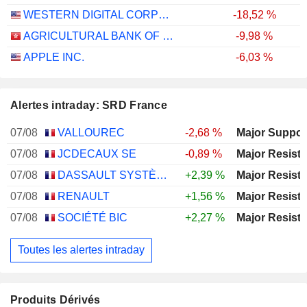
WESTERN DIGITAL CORPORATION
-18,52 %
AGRICULTURAL BANK OF CHINA LIMITED
-9,98 %
APPLE INC.
-6,03 %
Alertes intraday: SRD France
07/08
VALLOUREC
-2,68 %
07/08
JCDECAUX SE
-0,89 %
07/08
DASSAULT SYSTÈMES SE
+2,39 %
07/08
RENAULT
+1,56 %
07/08
SOCIÉTÉ BIC
+2,27 %
Toutes les alertes intraday
Produits Dérivés