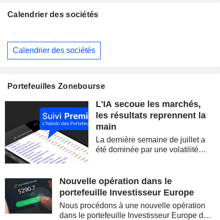
Calendrier des sociétés
Samedi 08 août 2026
Calendrier des sociétés
BERKSHIRE HATHAWAY INC.
Publication des résultats - Q2 2026
14:00
CAMBRICON TECHNOLOGIES CORPORATION LIMITED
Publication des résultats - Q2 2026
Portefeuilles Zonebourse
Samedi 08 août 2026
L'IA secoue les marchés,
WESTPAC BANKING CORPORATION
Publication des résultats - Q3 2026
AS
les résultats reprennent la
main
SIMON PROPERTY GROUP, INC.
Publication des résultats - Q2 2026
La dernière semaine de juillet a
BARRICK MINING CORPORATION
Publication des résultats - Q2 2026
12:00
été dominée par une volatilité
spectaculaire, concentrée sur les
FERGUSON ENTERPRISES INC.
Publication des résultats - Q2 2026
12:45
valeurs technologiques et les
semi-conducteurs. Les
Nouvelle opération dans le
ROCKET LAB CORPORATION
Publication des résultats - Q2 2026
inquiétudes sur la soutenabilité
portefeuille Investisseur Europe
des...
MOORE THREADS TECHNOLOGY CO., LTD.
Publication des résultats - Q2 2026
Nous procédons à une nouvelle opération
dans le portefeuille Investisseur Europe de
AMRIZE AG
Publication des résultats - Q2 2026