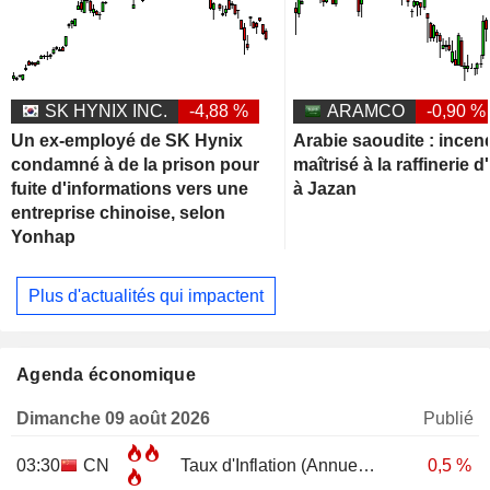
SK HYNIX INC.
-4,88 %
ARAMCO
-0,90 %
Un ex-employé de SK Hynix
Arabie saoudite : incen
condamné à de la prison pour
maîtrisé à la raffinerie
fuite d'informations vers une
à Jazan
entreprise chinoise, selon
Yonhap
Plus d'actualités qui impactent
Agenda économique
Dimanche 09 août 2026
Publié
03:30
CN
Taux d'Inflation (Annuel)
JUL
0,5 %