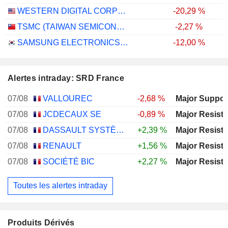
WESTERN DIGITAL CORPORATION
-20,29 %
TSMC (TAIWAN SEMICONDUCTOR MANUFACTURING COMPANY)
-2,27 %
SAMSUNG ELECTRONICS CO., LTD.
-12,00 %
Alertes intraday: SRD France
07/08
VALLOUREC
-2,68 %
07/08
JCDECAUX SE
-0,89 %
07/08
DASSAULT SYSTÈMES SE
+2,39 %
07/08
RENAULT
+1,56 %
07/08
SOCIÉTÉ BIC
+2,27 %
Toutes les alertes intraday
Produits Dérivés