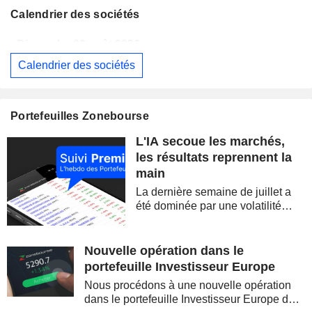
Calendrier des sociétés
Dimanche 09 août 2026
Calendrier des sociétés
WESTPAC BANKING CORPORATION
Publication des résultats - Q3 2026
AS
BARRICK MINING CORPORATION
Publication des résultats - Q2 2026
12:00
Portefeuilles Zonebourse
SIMON PROPERTY GROUP, INC.
Publication des résultats - Q2 2026
L'IA secoue les marchés,
FERGUSON ENTERPRISES INC.
Publication des résultats - Q2 2026
12:45
les résultats reprennent la
main
ROCKET LAB CORPORATION
Publication des résultats - Q2 2026
La dernière semaine de juillet a
MOORE THREADS TECHNOLOGY CO., LTD.
Publication des résultats - Q2 2026
été dominée par une volatilité
spectaculaire, concentrée sur les
AMRIZE AG
Publication des résultats - Q2 2026
valeurs technologiques et les
semi-conducteurs. Les
Nouvelle opération dans le
JBS N.V.
Publication des résultats - Q2 2026
inquiétudes sur la soutenabilité
portefeuille Investisseur Europe
des...
GEA GROUP AG
Publication des résultats - Q2 2026
Nous procédons à une nouvelle opération
dans le portefeuille Investisseur Europe de
Dimanche 09 août 2026