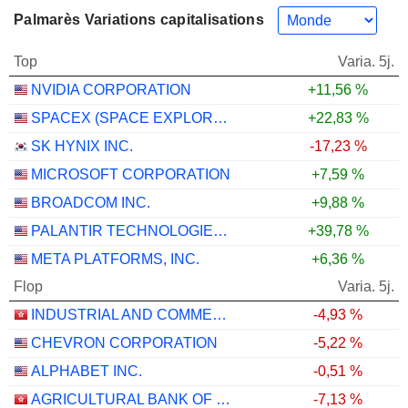
Palmarès Variations capitalisations
Top
Varia. 5j.
NVIDIA CORPORATION
+11,56 %
SPACEX (SPACE EXPLORATION TECHNOLOGIES)
+22,83 %
SK HYNIX INC.
-17,23 %
MICROSOFT CORPORATION
+7,59 %
BROADCOM INC.
+9,88 %
PALANTIR TECHNOLOGIES INC.
+39,78 %
META PLATFORMS, INC.
+6,36 %
Flop
Varia. 5j.
INDUSTRIAL AND COMMERCIAL BANK OF CHINA LIMITED
-4,93 %
CHEVRON CORPORATION
-5,22 %
ALPHABET INC.
-0,51 %
AGRICULTURAL BANK OF CHINA LIMITED
-7,13 %