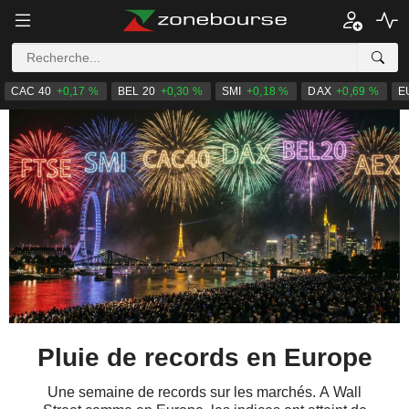
CAC 40
+0,17 %
BEL 20
+0,30 %
SMI
+0,18 %
DAX
+0,69 %
E
Pluie de records en Europe
Une semaine de records sur les marchés. A Wall