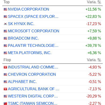
Top
Varia. 5j.
NVIDIA CORPORATION
+11,56 %
SPACEX (SPACE EXPLORATION TECHNOLOGIES)
+22,83 %
SK HYNIX INC.
-17,23 %
MICROSOFT CORPORATION
+7,59 %
BROADCOM INC.
+9,88 %
PALANTIR TECHNOLOGIES INC.
+39,78 %
META PLATFORMS, INC.
+6,36 %
Flop
Varia. 5j.
INDUSTRIAL AND COMMERCIAL BANK OF CHINA LIMITED
-4,93 %
CHEVRON CORPORATION
-5,22 %
ALPHABET INC.
-0,51 %
AGRICULTURAL BANK OF CHINA LIMITED
-7,13 %
WESTERN DIGITAL CORPORATION
-20,29 %
TSMC (TAIWAN SEMICONDUCTOR MANUFACTURING COMPANY)
-2,27 %