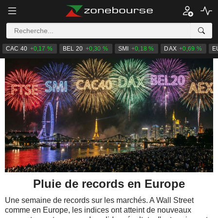
CAC 40
+0,17 %
BEL 20
+0,30 %
SMI
+0,18 %
DAX
+0,69 %
E
Pluie de records en Europe
Une semaine de records sur les marchés. A Wall Street
comme en Europe, les indices ont atteint de nouveaux