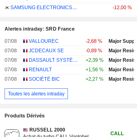
SAMSUNG ELECTRONICS CO., LTD.
-12,00 %
Alertes intraday: SRD France
07/08
VALLOUREC
-2,68 %
Major Suppo
07/08
JCDECAUX SE
-0,89 %
Major Resis
07/08
DASSAULT SYSTÈMES SE
+2,39 %
Major Resis
07/08
RENAULT
+1,56 %
Major Resis
07/08
SOCIÉTÉ BIC
+2,27 %
Major Resis
Toutes les alertes intraday
Produits Dérivés
RUSSELL 2000
CALL
Achat du turbo CALL Vontobel