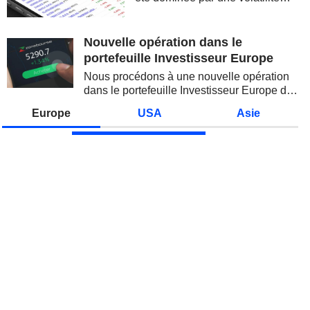
spectaculaire, concentrée sur les
valeurs technologiques et les
semi-conducteurs. Les
Nouvelle opération dans le
inquiétudes sur la soutenabilité
portefeuille Investisseur Europe
des...
Nous procédons à une nouvelle opération
dans le portefeuille Investisseur Europe de
Zonebourse.
Europe
USA
Asie