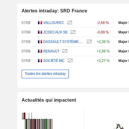
Alertes intraday: SRD France
07/08
VALLOUREC
-2,68 %
Major 
07/08
JCDECAUX SE
-0,89 %
Major 
07/08
DASSAULT SYSTÈMES SE
+2,39 %
Major 
07/08
RENAULT
+1,56 %
Major 
07/08
SOCIÉTÉ BIC
+2,27 %
Major 
Toutes les alertes intraday
Actualités qui impactent