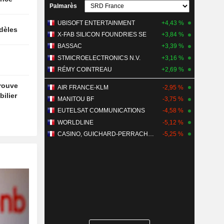
Palmarès
UBISOFT ENTERTAINMENT
+4,43 %
idèles
X-FAB SILICON FOUNDRIES SE
+3,84 %
BASSAC
+3,39 %
STMICROELECTRONICS N.V.
+3,16 %
RÉMY COINTREAU
+2,69 %
trouve
AIR FRANCE-KLM
-2,95 %
ilier
MANITOU BF
-3,75 %
EUTELSAT COMMUNICATIONS
-4,58 %
WORLDLINE
-5,12 %
CASINO, GUICHARD-PERRACHON SA
-5,25 %