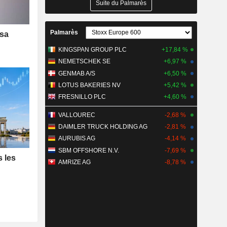
Suite du Palmarès
Palmarès
 sa
KINGSPAN GROUP PLC
+17,84 %
NEMETSCHEK SE
+6,97 %
GENMAB A/S
+6,50 %
LOTUS BAKERIES NV
+5,42 %
FRESNILLO PLC
+4,60 %
VALLOUREC
-2,68 %
DAIMLER TRUCK HOLDING AG
-2,81 %
AURUBIS AG
-4,14 %
SBM OFFSHORE N.V.
-7,69 %
s les
AMRIZE AG
-8,78 %