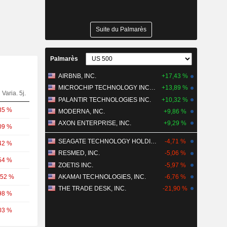
Suite du Palmarès
Palmarès
AIRBNB, INC.
+17,43 %
MICROCHIP TECHNOLOGY INCORPORATED
+13,89 %
Varia. 5j.
PALANTIR TECHNOLOGIES INC.
+10,32 %
35 %
MODERNA, INC.
+9,86 %
AXON ENTERPRISE, INC.
+9,29 %
09 %
SEAGATE TECHNOLOGY HOLDINGS PLC
-4,71 %
42 %
RESMED, INC.
-5,06 %
54 %
ZOETIS INC.
-5,97 %
,52 %
AKAMAI TECHNOLOGIES, INC.
-6,76 %
THE TRADE DESK, INC.
-21,90 %
98 %
03 %