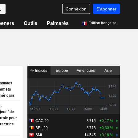
Connexion
S'abonner
eeners
Outils
Palmarès
Édition française
Indices
Europe
Amériques
Asie
ndiales
ommets
méricain
t
ectif de
trole pour
CAC 40
8 715
+0,17 %
irectrice
BEL 20
5 778
+0,30 %
SMI
14 545
+0,18 %