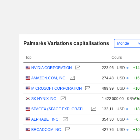
Palmarès Variations capitalisations
Top
Cours
NVIDIA CORPORATION
223,96
USD
+14
AMAZON.COM, INC.
274,48
USD
+16
MICROSOFT CORPORATION
499,99
USD
+10
SK HYNIX INC.
1 422 000,00
KRW
+7
SPACEX (SPACE EXPLORATION TECHNOLOGIES)
133,11
USD
+18
ALPHABET INC.
354,30
USD
+6
BROADCOM INC.
427,76
USD
+10