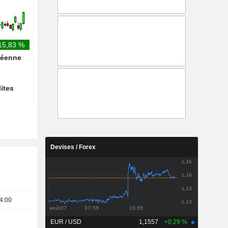
aux centres de données et à
trimestre
l'industrie
15,83 %
péenne
lites
Devises / Forex
4:00
EUR / USD
1,1557
+0,29 %