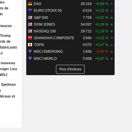
les
DAX
26 319
+0,69 %
ts de
EURO STOXX 50
6 524
+0,33 %
in
S&P 500
7 758
+0,62 %
DOW JONES
54 037
+0,28 %
 hausse
NASDAQ 100
29 722
+1,19 %
ed
n Trump
SHANGHAI COMPOSITE
3 940
+1,02 %
ards de
TOPIX
4 075
+0,47 %
 fabricants
MSCI EMERGING
1 658
-0,04 %
SJ
MSCI WORLD
5 008
+0,67 %
à nouveau
imoger Lisa
Plus d'Indices
- WSJ
e Spelman
s
déraux et
nsive de
droit du
ne bataille
exe