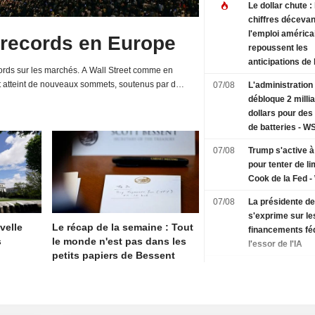
Le dollar chute : 
chiffres décevan
l'emploi américa
 records en Europe
repoussent les
anticipations de
rds sur les marchés. A Wall Street comme en
des taux de la F
t atteint de nouveaux sommets, soutenus par de
07/08
L'administratio
d'entreprises et une relative détente de la...
débloque 2 milli
dollars pour des
de batteries - W
07/08
Trump s'active 
pour tenter de l
Cook de la Fed 
07/08
La présidente d
s'exprime sur le
velle
Le récap de la semaine : Tout
financements fé
s
le monde n'est pas dans les
l'essor de l'IA
petits papiers de Bessent
07/08
La nouvelle offe
Trump contre le 
sol se heurte à u
juridique compl