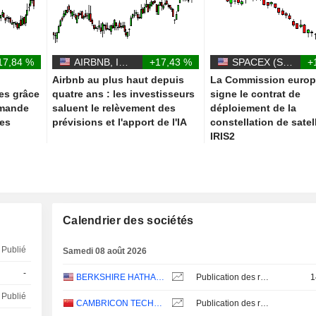
17,84 %
AIRBNB, INC.
+17,43 %
SPACEX (SPACE EXPLORATION TECHNOLOGIES)
+
Airbnb au plus haut depuis
La Commission euro
es grâce
quatre ans : les investisseurs
signe le contrat de
emande
saluent le relèvement des
déploiement de la
ées
prévisions et l'apport de l'IA
constellation de satel
IRIS2
Calendrier des sociétés
Publié
Samedi 08 août 2026
-
BERKSHIRE HATHAWAY INC.
Publication des résultats - Q2 2026
1
Publié
CAMBRICON TECHNOLOGIES CORPORATION LIMITED
Publication des résultats - Q2 2026