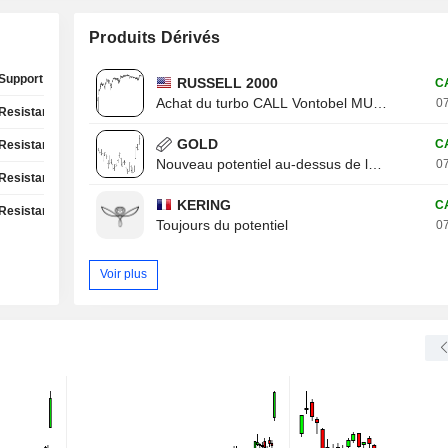
Produits Dérivés
Support Test
RUSSELL 2000
C
Achat du turbo CALL Vontobel MU13V
07
Resistance Test
GOLD
C
Resistance Test
Nouveau potentiel au-dessus de la résistance
07
Resistance Test
KERING
C
Resistance Test
Toujours du potentiel
07
Voir plus