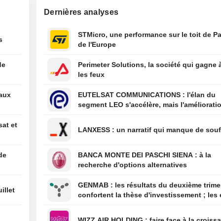
Dernières analyses
07/08
S&P 500 - Les ac
vue vendredi : A
Atlassian, Boein
STMicro, une performance sur le toit de Pa
s
SK Hynix, Unde
de l'Europe
07/08
Le S&P 500 clôtu
de
Perimeter Solutions, la société qui gagne 
nouveau sommet
les feux
sa meilleure se
depuis avril
eaux
EUTELSAT COMMUNICATIONS : l'élan du
07/08
Clôture du TSX : 
segment LEO s'accélère, mais l'amélioratio
prolonge son rall
rentabilité est différée
atteint un nouve
sat et
LANXESS : un narratif qui manque de sou
au-delà des 36 0
grâce à un solid
sur l'emploi
de
BANCA MONTE DEI PASCHI SIENA : à la
07/08
Le S&P 500 prog
recherche d'options alternatives
la semaine, port
l'envolée des gé
GENMAB : les résultats du deuxième trimestre
technologie
illet
confortent la thèse d'investissement ; les 
de diversification se poursuivent
WIZZ AIR HOLDING : faire face à la cro