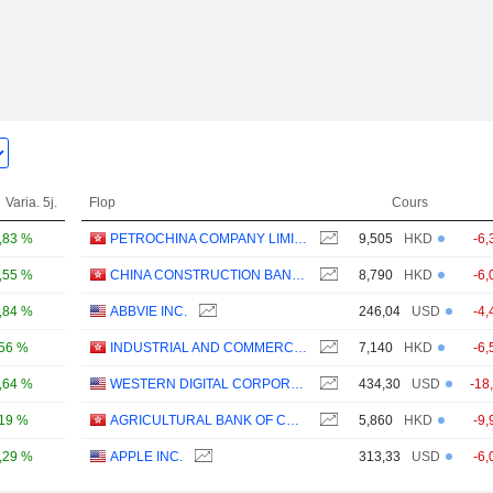
Varia. 5j.
Flop
Cours
,83 %
PETROCHINA COMPANY LIMITED
9,505
HKD
-6,
,55 %
CHINA CONSTRUCTION BANK CORPORATION
8,790
HKD
-6,
,84 %
ABBVIE INC.
246,04
USD
-4,
,56 %
INDUSTRIAL AND COMMERCIAL BANK OF CHINA LIMITED
7,140
HKD
-6,
,64 %
WESTERN DIGITAL CORPORATION
434,30
USD
-18
,19 %
AGRICULTURAL BANK OF CHINA LIMITED
5,860
HKD
-9,
,29 %
APPLE INC.
313,33
USD
-6,