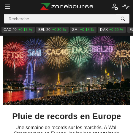
CAC 40
+0,17 %
BEL 20
+0,30 %
SMI
+0,18 %
DAX
+0,69 %
E
Pluie de records en Europe
Une semaine de records sur les marchés. A Wall