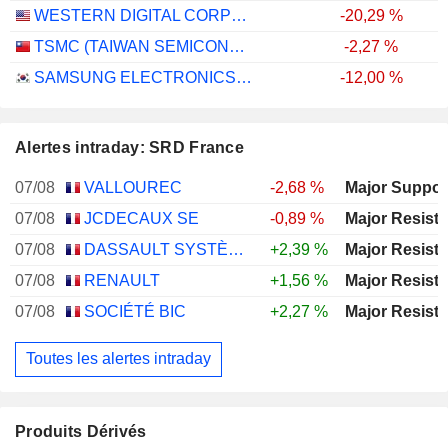
WESTERN DIGITAL CORPORATION
-20,29 %
TSMC (TAIWAN SEMICONDUCTOR MANUFACTURING COMPANY)
-2,27 %
SAMSUNG ELECTRONICS CO., LTD.
-12,00 %
Alertes intraday: SRD France
07/08
VALLOUREC
-2,68 %
07/08
JCDECAUX SE
-0,89 %
07/08
DASSAULT SYSTÈMES SE
+2,39 %
07/08
RENAULT
+1,56 %
07/08
SOCIÉTÉ BIC
+2,27 %
Toutes les alertes intraday
Produits Dérivés