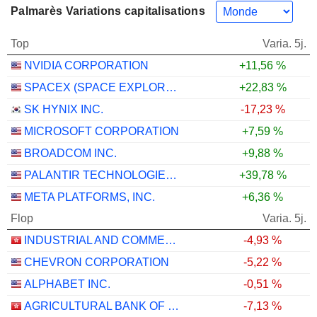
Palmarès Variations capitalisations
Top
Varia. 5j.
NVIDIA CORPORATION
+11,56 %
SPACEX (SPACE EXPLORATION TECHNOLOGIES)
+22,83 %
SK HYNIX INC.
-17,23 %
MICROSOFT CORPORATION
+7,59 %
BROADCOM INC.
+9,88 %
PALANTIR TECHNOLOGIES INC.
+39,78 %
META PLATFORMS, INC.
+6,36 %
Flop
Varia. 5j.
INDUSTRIAL AND COMMERCIAL BANK OF CHINA LIMITED
-4,93 %
CHEVRON CORPORATION
-5,22 %
ALPHABET INC.
-0,51 %
AGRICULTURAL BANK OF CHINA LIMITED
-7,13 %