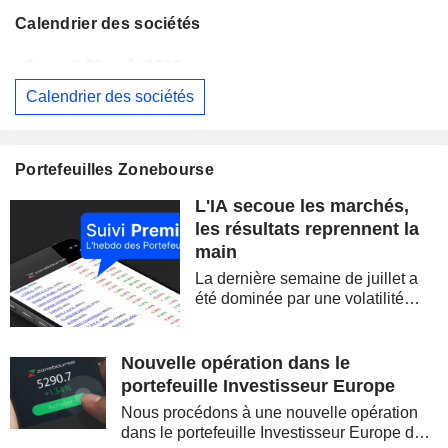
Calendrier des sociétés
Samedi 08 août 2026
Calendrier des sociétés
BERKSHIRE HATHAWAY INC.
Publication des résultats - Q2 2026
14:00
CAMBRICON TECHNOLOGIES CORPORATION LIMITED
Publication des résultats - Q2 2026
Portefeuilles Zonebourse
Samedi 08 août 2026
L'IA secoue les marchés,
WESTPAC BANKING CORPORATION
Publication des résultats - Q3 2026
AS
les résultats reprennent la
main
BARRICK MINING CORPORATION
Publication des résultats - Q2 2026
12:00
La dernière semaine de juillet a
SIMON PROPERTY GROUP, INC.
Publication des résultats - Q2 2026
été dominée par une volatilité
spectaculaire, concentrée sur les
FERGUSON ENTERPRISES INC.
Publication des résultats - Q2 2026
12:45
valeurs technologiques et les
semi-conducteurs. Les
Nouvelle opération dans le
ROCKET LAB CORPORATION
Publication des résultats - Q2 2026
inquiétudes sur la soutenabilité
portefeuille Investisseur Europe
des...
MOORE THREADS TECHNOLOGY CO., LTD.
Publication des résultats - Q2 2026
Nous procédons à une nouvelle opération
dans le portefeuille Investisseur Europe de
AMRIZE AG
Publication des résultats - Q2 2026