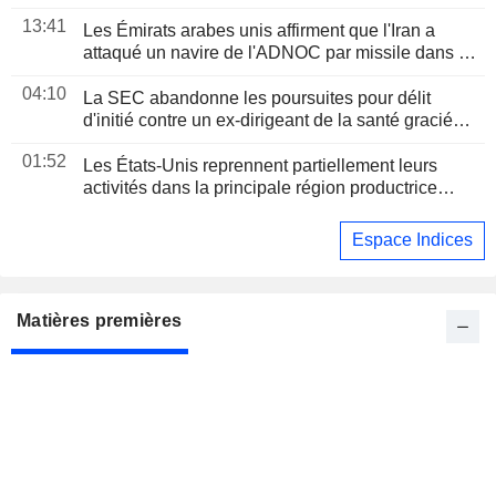
les distributeurs sous pression
13:41
Les Émirats arabes unis affirment que l'Iran a
attaqué un navire de l'ADNOC par missile dans le
détroit d'Ormuz
04:10
La SEC abandonne les poursuites pour délit
d'initié contre un ex-dirigeant de la santé gracié
par Trump
01:52
Les États-Unis reprennent partiellement leurs
activités dans la principale région productrice
d'avocats au Mexique
Espace Indices
Matières premières