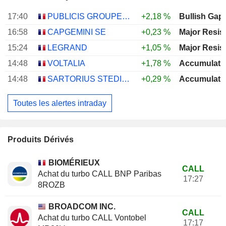
17:40
PUBLICIS GROUPE S.A.
+2,18 %
Bullish Gap
16:58
CAPGEMINI SE
+0,23 %
Major Resis
15:24
LEGRAND
+1,05 %
Major Resis
14:48
VOLTALIA
+1,78 %
Accumulati
14:48
SARTORIUS STEDIM BIOTECH
+0,29 %
Accumulati
Toutes les alertes intraday
Produits Dérivés
BIOMÉRIEUX
CALL
Achat du turbo CALL BNP Paribas
17:27
8ROZB
BROADCOM INC.
CALL
Achat du turbo CALL Vontobel
17:17