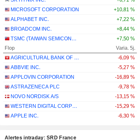
MICROSOFT CORPORATION
+10,81 %
ALPHABET INC.
+7,22 %
BROADCOM INC.
+8,44 %
TSMC (TAIWAN SEMICONDUCTOR MANUFACTURING COMPANY)
+7,50 %
Flop
Varia. 5j.
AGRICULTURAL BANK OF CHINA LIMITED
-6,09 %
ABBVIE INC.
-5,27 %
APPLOVIN CORPORATION
-16,89 %
ASTRAZENECA PLC
-9,78 %
NOVO NORDISK A/S
-13,15 %
WESTERN DIGITAL CORPORATION
-15,29 %
APPLE INC.
-6,30 %
Alertes intraday: SRD France