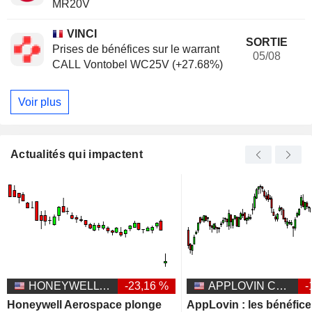
MR20V
VINCI
SORTIE
Prises de bénéfices sur le warrant
05/08
CALL Vontobel WC25V (+27.68%)
Voir plus
Actualités qui impactent
HONEYWELL AEROSPACE INC.
-23,16 %
APPLOVIN CORPORATION
-
Honeywell Aerospace plonge
AppLovin : les bénéfic