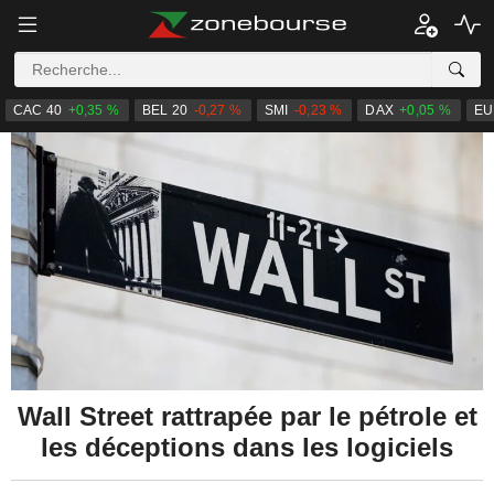
CAC 40
+0,35 %
BEL 20
-0,27 %
SMI
-0,23 %
DAX
+0,05 %
EU
Wall Street rattrapée par le pétrole et
les déceptions dans les logiciels