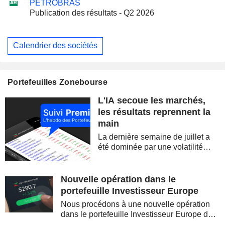
PETROBRAS
Publication des résultats - Q2 2026
Calendrier des sociétés
Portefeuilles Zonebourse
L'IA secoue les marchés,
les résultats reprennent la
main
La dernière semaine de juillet a
été dominée par une volatilité
spectaculaire, concentrée sur les
valeurs technologiques et les
semi-conducteurs. Les
Nouvelle opération dans le
inquiétudes sur la soutenabilité
portefeuille Investisseur Europe
des...
Nous procédons à une nouvelle opération
dans le portefeuille Investisseur Europe de
Zonebourse.