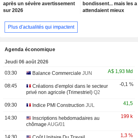
après un sévère avertissement
bondissent... mais les 
sur 2026
attendaient mieux
Plus d'actualités qui impactent
Agenda économique
Jeudi 06 août 2026
A$
1,93 Md
03:30
Balance Commerciale
JUN
-0,1 %
08:45
Créations d'emploi dans le secteur
privé non agricole (Trimestriel)
Q2
41,5
09:30
Indice PMI Construction
JUL
199 k
14:30
Inscriptions hebdomadaires au
chômage
AUG/01
1,3 %
14:30
Coût Unitaire Du Travail