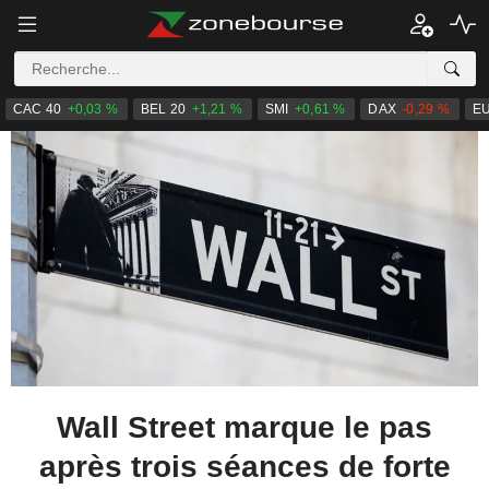
CAC 40
+0,03 %
BEL 20
+1,21 %
SMI
+0,61 %
DAX
-0,29 %
E
Wall Street marque le pas
après trois séances de forte