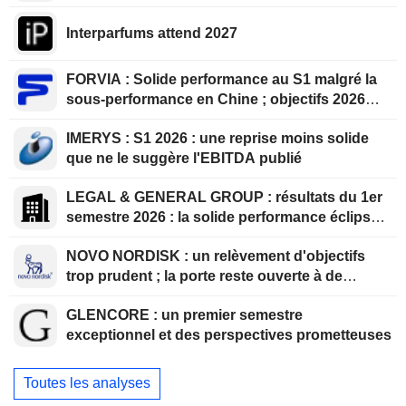
Interparfums attend 2027
FORVIA : Solide performance au S1 malgré la
sous-performance en Chine ; objectifs 2026
confirmés, désendettement en bonne voie
IMERYS : S1 2026 : une reprise moins solide
que ne le suggère l'EBITDA publié
LEGAL & GENERAL GROUP : résultats du 1er
semestre 2026 : la solide performance éclipsée
par la solvabilité et l'évolution de la structure
NOVO NORDISK : un relèvement d'objectifs
des bénéfices
trop prudent ; la porte reste ouverte à de
nouvelles surprises
GLENCORE : un premier semestre
exceptionnel et des perspectives prometteuses
Toutes les analyses