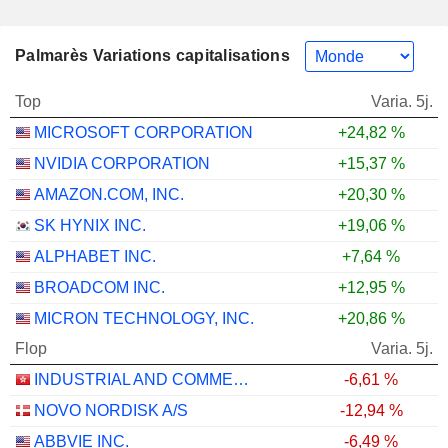
Palmarès Variations capitalisations
Top
Varia. 5j.
MICROSOFT CORPORATION
+24,82 %
NVIDIA CORPORATION
+15,37 %
AMAZON.COM, INC.
+20,30 %
SK HYNIX INC.
+19,06 %
ALPHABET INC.
+7,64 %
BROADCOM INC.
+12,95 %
MICRON TECHNOLOGY, INC.
+20,86 %
Flop
Varia. 5j.
INDUSTRIAL AND COMMERCIAL BANK OF CHINA LIMITED
-6,61 %
NOVO NORDISK A/S
-12,94 %
ABBVIE INC.
-6,49 %