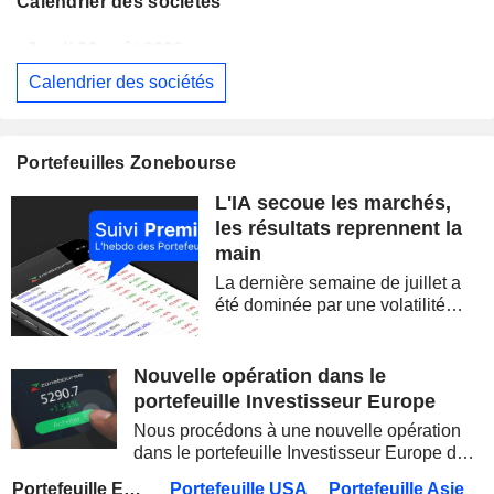
Calendrier des sociétés
Jeudi 06 août 2026
Calendrier des sociétés
MAUREL
Publication des résultats - Q2 2026
CELLECTIS S.A.
Publication des résultats - Q2 2026
Portefeuilles Zonebourse
SIEMENS AG
Publication des résultats - Q3 2026
07:00
L'IA secoue les marchés,
SOFTBANK GROUP CORP.
Publication des résultats - Q1 2027
08:30
les résultats reprennent la
main
DBS GROUP HOLDINGS LTD
Publication des résultats - Q2 2026
La dernière semaine de juillet a
DEUTSCHE TELEKOM AG
Publication des résultats - Q2 2026
07:00
été dominée par une volatilité
spectaculaire, concentrée sur les
CONOCOPHILLIPS
Publication des résultats - Q2 2026
valeurs technologiques et les
semi-conducteurs. Les
Nouvelle opération dans le
PARKER-HANNIFIN CORPORATION
Publication des résultats - Q4 2026
inquiétudes sur la soutenabilité
portefeuille Investisseur Europe
des...
HOWMET AEROSPACE INC.
Publication des résultats - Q2 2026
13:00
Nous procédons à une nouvelle opération
dans le portefeuille Investisseur Europe de
PETROBRAS
Publication des résultats - Q2 2026
Zonebourse.
Portefeuille Europe
Portefeuille USA
Portefeuille Asie