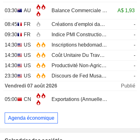
03:30
AU
Balance Commerciale
JUN
A$
1,93
08:45
FR
Créations d'emploi dans le secteur privé non agricole (Trimestriel)
-
09:30
FR
Indice PMI Construction
JUL
-
14:30
US
Inscriptions hebdomadaires au chômage
-
14:30
US
Coût Unitaire Du Travail (Trimestriel)Prél
-
14:30
US
Productivité Non-Agricole (Trimestriel) Prél
-
23:30
US
Discours de Fed Musalem
-
Vendredi 07 août 2026
Publié
05:00
CN
Exportations (Annuelle)
JUL
Agenda économique