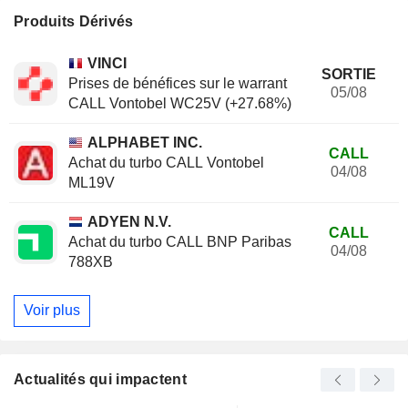
Produits Dérivés
VINCI
SORTIE
Prises de bénéfices sur le warrant
05/08
CALL Vontobel WC25V (+27.68%)
ALPHABET INC.
CALL
Achat du turbo CALL Vontobel
04/08
ML19V
ADYEN N.V.
CALL
Achat du turbo CALL BNP Paribas
04/08
788XB
Voir plus
Actualités qui impactent