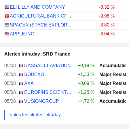
ELI LILLY AND COMPANY
-3,32 %
AGRICULTURAL BANK OF CHINA LIMITED
-9,98 %
SPACEX (SPACE EXPLORATION TECHNOLOGIES)
-3,80 %
APPLE INC.
-8,04 %
Alertes intraday: SRD France
05/08
DASSAULT AVIATION
+0,19 %
05/08
SODEXO
+1,33 %
05/08
AXA
+0,09 %
05/08
EUROFINS SCIENTIFIC SE
+1,25 %
05/08
VUSIONGROUP
+4,72 %
Toutes les alertes intraday