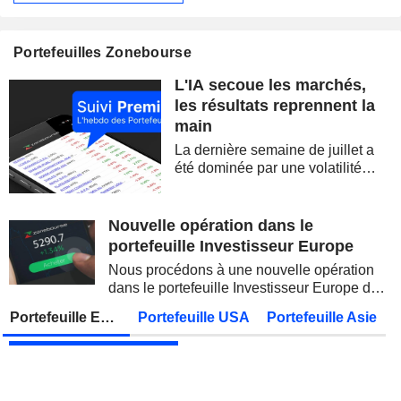
CELLECTIS S.A.
Publication des résultats - Q2 2026
Portefeuilles Zonebourse
SIEMENS AG
Publication des résultats - Q3 2026
07:00
L'IA secoue les marchés,
SOFTBANK GROUP CORP.
Publication des résultats - Q1 2027
08:30
les résultats reprennent la
main
DBS GROUP HOLDINGS LTD
Publication des résultats - Q2 2026
La dernière semaine de juillet a
DEUTSCHE TELEKOM AG
Publication des résultats - Q2 2026
07:00
été dominée par une volatilité
spectaculaire, concentrée sur les
CONOCOPHILLIPS
Publication des résultats - Q2 2026
valeurs technologiques et les
semi-conducteurs. Les
Nouvelle opération dans le
PARKER-HANNIFIN CORPORATION
Publication des résultats - Q4 2026
inquiétudes sur la soutenabilité
portefeuille Investisseur Europe
des...
HOWMET AEROSPACE INC.
Publication des résultats - Q2 2026
13:00
Nous procédons à une nouvelle opération
dans le portefeuille Investisseur Europe de
PETROBRAS
Publication des résultats - Q2 2026
Zonebourse.
Portefeuille Europe
Portefeuille USA
Portefeuille Asie