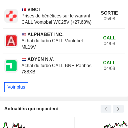
VINCI
SORTIE
Prises de bénéfices sur le warrant
05/08
CALL Vontobel WC25V (+27.68%)
ALPHABET INC.
CALL
Achat du turbo CALL Vontobel
04/08
ML19V
ADYEN N.V.
CALL
Achat du turbo CALL BNP Paribas
04/08
788XB
Voir plus
Actualités qui impactent