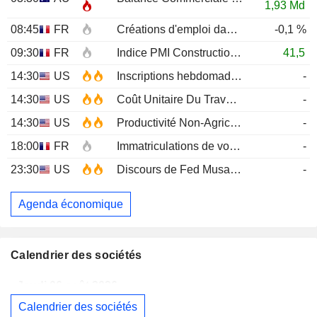
1,93 Md
08:45
FR
Créations d'emploi dans le secteur privé non agricole (Trimestriel)
-0,1 %
09:30
FR
Indice PMI Construction
JUL
41,5
14:30
US
Inscriptions hebdomadaires au chômage
-
14:30
US
Coût Unitaire Du Travail (Trimestriel)Prél
-
14:30
US
Productivité Non-Agricole (Trimestriel) Prél
-
18:00
FR
Immatriculations de voitures neuves (annuelles)
-
23:30
US
Discours de Fed Musalem
-
Agenda économique
Calendrier des sociétés
Jeudi 06 août 2026
Calendrier des sociétés
MAUREL
Publication des résultats - Q2 2026