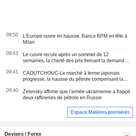
09:50
L'Europe ouvre en hausse, Banco BPM en tête à
Milan
09:43
Le cuivre recule après un sommet de 12
semaines, la cherté des prix freinant la demande
chinoise
09:41
CAOUTCHOUC-Le marché à terme japonais
progresse, la hausse du pétrole compensant la
faiblesse de la demande chinoise de
09:40
pneumatiques
Zelensky affirme que l'armée ukrainienne a frappé
deux raffineries de pétrole en Russie
Espace Matières premières
Devises / Forex