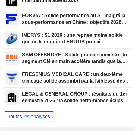
Interparfums attend 2027
FORVIA : Solide performance au S1 malgré la
sous-performance en Chine ; objectifs 2026
confirmés, désendettement en bonne voie
IMERYS : S1 2026 : une reprise moins solide
que ne le suggère l'EBITDA publié
SBM OFFSHORE : Solide premier semestre, le
segment Clé en main accélère tandis que la
visibilité et le bilan se renforcent
FRESENIUS MEDICAL CARE : un deuxième
trimestre solide assombri par la faiblesse des
volumes aux États-Unis
LEGAL & GENERAL GROUP : résultats du 1er
semestre 2026 : la solide performance éclipsée
par la solvabilité et l'évolution de la structure
des bénéfices
Toutes les analyses