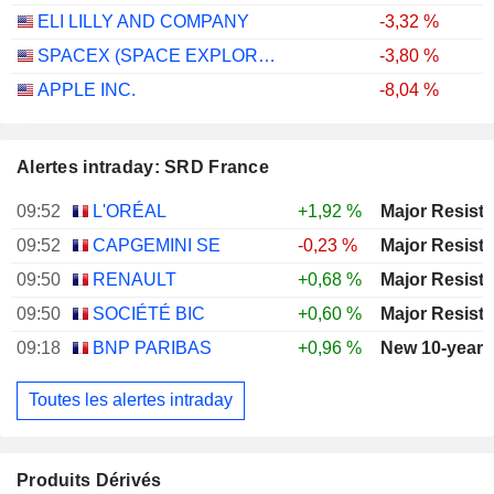
ELI LILLY AND COMPANY
-3,32 %
SPACEX (SPACE EXPLORATION TECHNOLOGIES)
-3,80 %
APPLE INC.
-8,04 %
Alertes intraday: SRD France
09:52
L'ORÉAL
+1,92 %
09:52
CAPGEMINI SE
-0,23 %
09:50
RENAULT
+0,68 %
09:50
SOCIÉTÉ BIC
+0,60 %
09:18
BNP PARIBAS
+0,96 %
New 10-year 
Toutes les alertes intraday
Produits Dérivés