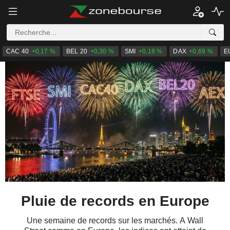
CAC 40
+0,17 %
BEL 20
+0,30 %
SMI
+0,18 %
DAX
+0,69 %
E
Pluie de records en Europe
Une semaine de records sur les marchés. A Wall