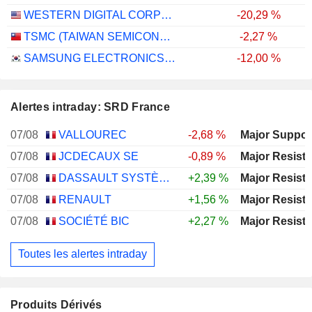
WESTERN DIGITAL CORPORATION
-20,29 %
TSMC (TAIWAN SEMICONDUCTOR MANUFACTURING COMPANY)
-2,27 %
SAMSUNG ELECTRONICS CO., LTD.
-12,00 %
Alertes intraday: SRD France
07/08
VALLOUREC
-2,68 %
07/08
JCDECAUX SE
-0,89 %
07/08
DASSAULT SYSTÈMES SE
+2,39 %
07/08
RENAULT
+1,56 %
07/08
SOCIÉTÉ BIC
+2,27 %
Toutes les alertes intraday
Produits Dérivés