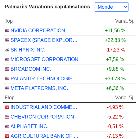
Palmarès Variations capitalisations
Top
Varia. 5j.
NVIDIA CORPORATION
+11,56 %
SPACEX (SPACE EXPLORATION TECHNOLOGIES)
+22,83 %
SK HYNIX INC.
-17,23 %
MICROSOFT CORPORATION
+7,59 %
BROADCOM INC.
+9,88 %
PALANTIR TECHNOLOGIES INC.
+39,78 %
META PLATFORMS, INC.
+6,36 %
Flop
Varia. 5j.
INDUSTRIAL AND COMMERCIAL BANK OF CHINA LIMITED
-4,93 %
CHEVRON CORPORATION
-5,22 %
ALPHABET INC.
-0,51 %
AGRICULTURAL BANK OF CHINA LIMITED
-7,13 %