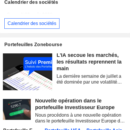
Calendrier des sociétés
Samedi 08 août 2026
Calendrier des sociétés
BERKSHIRE HATHAWAY INC.
Publication des résultats - Q2 2026
14:00
CAMBRICON TECHNOLOGIES CORPORATION LIMITED
Publication des résultats - Q2 2026
Portefeuilles Zonebourse
Samedi 08 août 2026
L'IA secoue les marchés,
WESTPAC BANKING CORPORATION
Publication des résultats - Q3 2026
AS
les résultats reprennent la
main
BARRICK MINING CORPORATION
Publication des résultats - Q2 2026
12:00
La dernière semaine de juillet a
SIMON PROPERTY GROUP, INC.
Publication des résultats - Q2 2026
été dominée par une volatilité
spectaculaire, concentrée sur les
FERGUSON ENTERPRISES INC.
Publication des résultats - Q2 2026
12:45
valeurs technologiques et les
semi-conducteurs. Les
Nouvelle opération dans le
ROCKET LAB CORPORATION
Publication des résultats - Q2 2026
inquiétudes sur la soutenabilité
portefeuille Investisseur Europe
des...
MOORE THREADS TECHNOLOGY CO., LTD.
Publication des résultats - Q2 2026
Nous procédons à une nouvelle opération
dans le portefeuille Investisseur Europe de
AMRIZE AG
Publication des résultats - Q2 2026
Zonebourse.