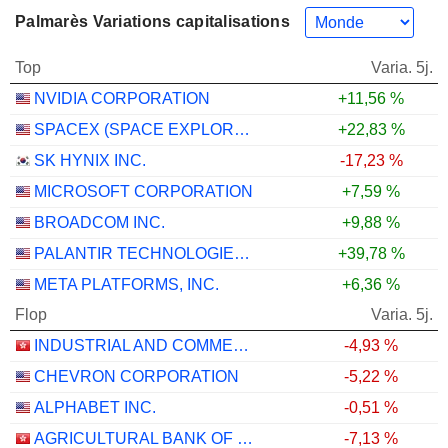
Palmarès Variations capitalisations
Top
Varia. 5j.
NVIDIA CORPORATION
+11,56 %
SPACEX (SPACE EXPLORATION TECHNOLOGIES)
+22,83 %
SK HYNIX INC.
-17,23 %
MICROSOFT CORPORATION
+7,59 %
BROADCOM INC.
+9,88 %
PALANTIR TECHNOLOGIES INC.
+39,78 %
META PLATFORMS, INC.
+6,36 %
Flop
Varia. 5j.
INDUSTRIAL AND COMMERCIAL BANK OF CHINA LIMITED
-4,93 %
CHEVRON CORPORATION
-5,22 %
ALPHABET INC.
-0,51 %
AGRICULTURAL BANK OF CHINA LIMITED
-7,13 %