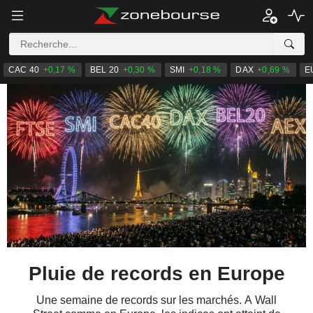
CAC 40
+0,17 %
BEL 20
+0,30 %
SMI
+0,18 %
DAX
+0,69 %
E
Pluie de records en Europe
Une semaine de records sur les marchés. A Wall