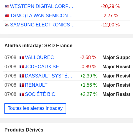
WESTERN DIGITAL CORPORATION
-20,29 %
TSMC (TAIWAN SEMICONDUCTOR MANUFACTURING COMPANY)
-2,27 %
SAMSUNG ELECTRONICS CO., LTD.
-12,00 %
Alertes intraday: SRD France
07/08
VALLOUREC
-2,68 %
07/08
JCDECAUX SE
-0,89 %
07/08
DASSAULT SYSTÈMES SE
+2,39 %
07/08
RENAULT
+1,56 %
07/08
SOCIÉTÉ BIC
+2,27 %
Toutes les alertes intraday
Produits Dérivés