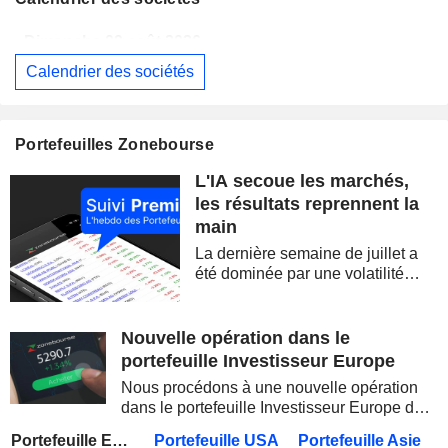
Dimanche 09 août 2026
Calendrier des sociétés
WESTPAC BANKING CORPORATION
Publication des résultats - Q3 2026
AS
BARRICK MINING CORPORATION
Publication des résultats - Q2 2026
12:00
Portefeuilles Zonebourse
SIMON PROPERTY GROUP, INC.
Publication des résultats - Q2 2026
L'IA secoue les marchés,
FERGUSON ENTERPRISES INC.
Publication des résultats - Q2 2026
12:45
les résultats reprennent la
main
ROCKET LAB CORPORATION
Publication des résultats - Q2 2026
La dernière semaine de juillet a
MOORE THREADS TECHNOLOGY CO., LTD.
Publication des résultats - Q2 2026
été dominée par une volatilité
spectaculaire, concentrée sur les
AMRIZE AG
Publication des résultats - Q2 2026
valeurs technologiques et les
semi-conducteurs. Les
Nouvelle opération dans le
JBS N.V.
Publication des résultats - Q2 2026
inquiétudes sur la soutenabilité
portefeuille Investisseur Europe
des...
GEA GROUP AG
Publication des résultats - Q2 2026
Nous procédons à une nouvelle opération
dans le portefeuille Investisseur Europe de
Dimanche 09 août 2026
Zonebourse.
Portefeuille Europe
Portefeuille USA
Portefeuille Asie