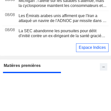
Michigan : l'alerte sur les salades s'atténue, mais
la cyclosporose maintient les consommateurs et
les distributeurs sous pression
08/08
Les Émirats arabes unis affirment que l'Iran a
attaqué un navire de l'ADNOC par missile dans le
détroit d'Ormuz
08/08
La SEC abandonne les poursuites pour délit
d'initié contre un ex-dirigeant de la santé gracié
par Trump
Espace Indices
Matières premières