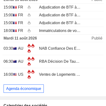
15:00
FR
Adjudication de BTF à 12 mois
15:00
FR
Adjudication de BTF à 6 mois
15:00
FR
Adjudication de BTF à 3 mois
18:00
FR
Immatriculations de voitures neuves (annuelles)
Mardi 11 août 2026
Publié
03:30
AU
NAB Confiance Des Entreprises
JUL
06:30
AU
RBA Décision De Taux D'Intérêt
16:00
US
Ventes de Logements Existants
JUL
Agenda économique
Calendrier des sociétés