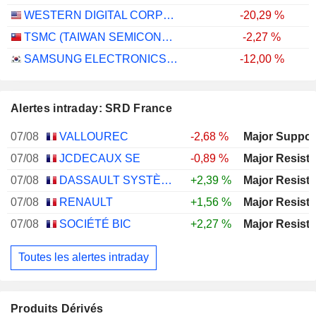
WESTERN DIGITAL CORPORATION
-20,29 %
TSMC (TAIWAN SEMICONDUCTOR MANUFACTURING COMPANY)
-2,27 %
SAMSUNG ELECTRONICS CO., LTD.
-12,00 %
Alertes intraday: SRD France
07/08
VALLOUREC
-2,68 %
07/08
JCDECAUX SE
-0,89 %
07/08
DASSAULT SYSTÈMES SE
+2,39 %
07/08
RENAULT
+1,56 %
07/08
SOCIÉTÉ BIC
+2,27 %
Toutes les alertes intraday
Produits Dérivés