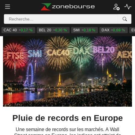
CAC 40
+0,17 %
BEL 20
+0,30 %
SMI
+0,18 %
DAX
+0,69 %
E
Pluie de records en Europe
Une semaine de records sur les marchés. A Wall