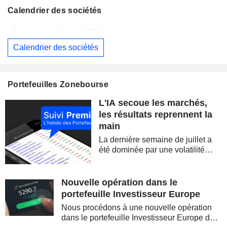
Calendrier des sociétés
Dimanche 09 août 2026
Calendrier des sociétés
WESTPAC BANKING CORPORATION
Publication des résultats - Q3 2026
AS
BARRICK MINING CORPORATION
Publication des résultats - Q2 2026
12:00
Portefeuilles Zonebourse
SIMON PROPERTY GROUP, INC.
Publication des résultats - Q2 2026
L'IA secoue les marchés,
FERGUSON ENTERPRISES INC.
Publication des résultats - Q2 2026
12:45
les résultats reprennent la
main
ROCKET LAB CORPORATION
Publication des résultats - Q2 2026
La dernière semaine de juillet a
MOORE THREADS TECHNOLOGY CO., LTD.
Publication des résultats - Q2 2026
été dominée par une volatilité
spectaculaire, concentrée sur les
AMRIZE AG
Publication des résultats - Q2 2026
valeurs technologiques et les
semi-conducteurs. Les
Nouvelle opération dans le
JBS N.V.
Publication des résultats - Q2 2026
inquiétudes sur la soutenabilité
portefeuille Investisseur Europe
des...
GEA GROUP AG
Publication des résultats - Q2 2026
Nous procédons à une nouvelle opération
dans le portefeuille Investisseur Europe de
Dimanche 09 août 2026