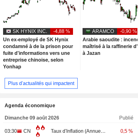
SK HYNIX INC.
-4,88 %
ARAMCO
-0,90 %
Un ex-employé de SK Hynix
Arabie saoudite : incen
condamné à de la prison pour
maîtrisé à la raffinerie
fuite d'informations vers une
à Jazan
entreprise chinoise, selon
Yonhap
Plus d'actualités qui impactent
Agenda économique
Dimanche 09 août 2026
Publié
03:30
CN
Taux d'Inflation (Annuel)
JUL
0,5 %