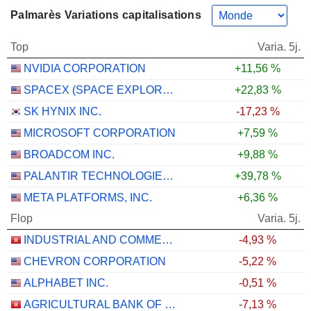
Palmarès Variations capitalisations
Top
Varia. 5j.
NVIDIA CORPORATION
+11,56 %
SPACEX (SPACE EXPLORATION TECHNOLOGIES)
+22,83 %
SK HYNIX INC.
-17,23 %
MICROSOFT CORPORATION
+7,59 %
BROADCOM INC.
+9,88 %
PALANTIR TECHNOLOGIES INC.
+39,78 %
META PLATFORMS, INC.
+6,36 %
Flop
Varia. 5j.
INDUSTRIAL AND COMMERCIAL BANK OF CHINA LIMITED
-4,93 %
CHEVRON CORPORATION
-5,22 %
ALPHABET INC.
-0,51 %
AGRICULTURAL BANK OF CHINA LIMITED
-7,13 %