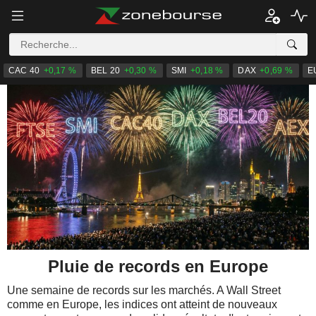
CAC 40
+0,17 %
BEL 20
+0,30 %
SMI
+0,18 %
DAX
+0,69 %
E
Pluie de records en Europe
Une semaine de records sur les marchés. A Wall Street
comme en Europe, les indices ont atteint de nouveaux