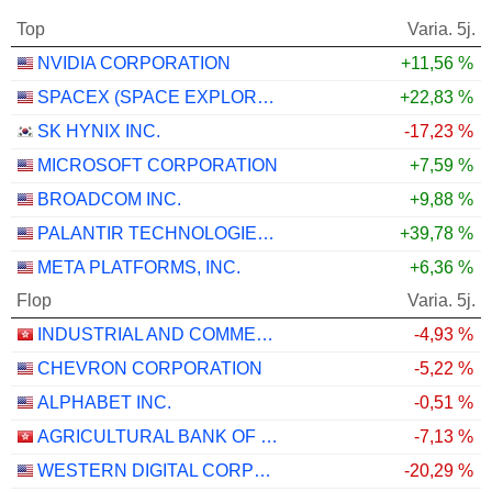
Top
Varia. 5j.
NVIDIA CORPORATION
+11,56 %
SPACEX (SPACE EXPLORATION TECHNOLOGIES)
+22,83 %
SK HYNIX INC.
-17,23 %
MICROSOFT CORPORATION
+7,59 %
BROADCOM INC.
+9,88 %
PALANTIR TECHNOLOGIES INC.
+39,78 %
META PLATFORMS, INC.
+6,36 %
Flop
Varia. 5j.
INDUSTRIAL AND COMMERCIAL BANK OF CHINA LIMITED
-4,93 %
CHEVRON CORPORATION
-5,22 %
ALPHABET INC.
-0,51 %
AGRICULTURAL BANK OF CHINA LIMITED
-7,13 %
WESTERN DIGITAL CORPORATION
-20,29 %