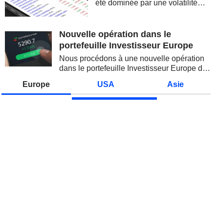
été dominée par une volatilité
spectaculaire, concentrée sur les
valeurs technologiques et les
semi-conducteurs. Les
Nouvelle opération dans le
inquiétudes sur la soutenabilité
portefeuille Investisseur Europe
des...
Nous procédons à une nouvelle opération
dans le portefeuille Investisseur Europe de
Zonebourse.
Europe
USA
Asie