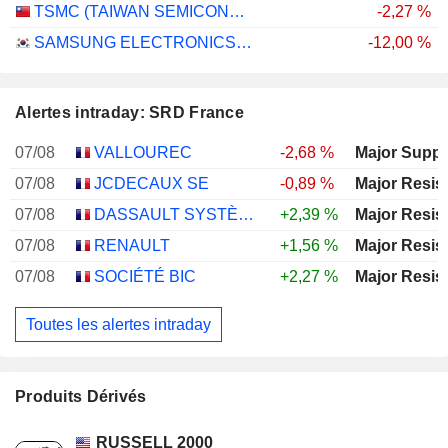
TSMC (TAIWAN SEMICONDUCTOR MANUFACTURING COMPANY)
-2,27 %
SAMSUNG ELECTRONICS CO., LTD.
-12,00 %
Alertes intraday: SRD France
07/08
VALLOUREC
-2,68 %
Major Suppo
07/08
JCDECAUX SE
-0,89 %
Major Resis
07/08
DASSAULT SYSTÈMES SE
+2,39 %
Major Resis
07/08
RENAULT
+1,56 %
Major Resis
07/08
SOCIÉTÉ BIC
+2,27 %
Major Resis
Toutes les alertes intraday
Produits Dérivés
RUSSELL 2000