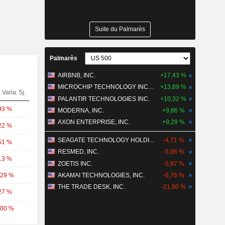
Suite du Palmarès
Palmarès
AIRBNB, INC.
+17,43 %
MICROCHIP TECHNOLOGY INCORPORATED
+13,89 %
Varia. 5j.
PALANTIR TECHNOLOGIES INC.
+10,32 %
93 %
MODERNA, INC.
+9,86 %
AXON ENTERPRISE, INC.
+9,29 %
22 %
SEAGATE TECHNOLOGY HOLDINGS PLC
-4,71 %
51 %
RESMED, INC.
-5,06 %
13 %
ZOETIS INC.
-5,97 %
,29 %
AKAMAI TECHNOLOGIES, INC.
-6,76 %
THE TRADE DESK, INC.
-21,90 %
27 %
,00 %