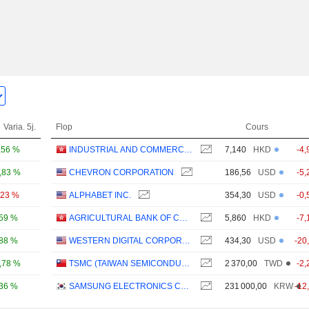
Varia. 5j.
Flop
Cours
,56 %
INDUSTRIAL AND COMMERCIAL BANK OF CHINA LIMITED
7,140
HKD
-4,
,83 %
CHEVRON CORPORATION
186,56
USD
-5,
,23 %
ALPHABET INC.
354,30
USD
-0,
,59 %
AGRICULTURAL BANK OF CHINA LIMITED
5,860
HKD
-7,
,88 %
WESTERN DIGITAL CORPORATION
434,30
USD
-20
,78 %
TSMC (TAIWAN SEMICONDUCTOR MANUFACTURING COMPANY)
2 370,00
TWD
-2,
,36 %
SAMSUNG ELECTRONICS CO., LTD.
231 000,00
KRW
-12