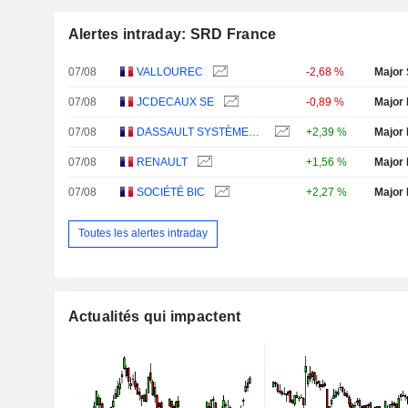
Alertes intraday: SRD France
07/08
VALLOUREC
-2,68 %
Major 
07/08
JCDECAUX SE
-0,89 %
Major 
07/08
DASSAULT SYSTÈMES SE
+2,39 %
Major 
07/08
RENAULT
+1,56 %
Major 
07/08
SOCIÉTÉ BIC
+2,27 %
Major 
Toutes les alertes intraday
Actualités qui impactent