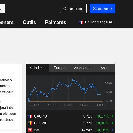
Connexion
S'abonner
eeners
Outils
Palmarès
Édition française
Indices
Europe
Amériques
Asie
ndiales
ommets
méricain
t
ectif de
trole pour
CAC 40
8 715
+0,17 %
irectrice
BEL 20
5 778
+0,30 %
SMI
14 545
+0,18 %