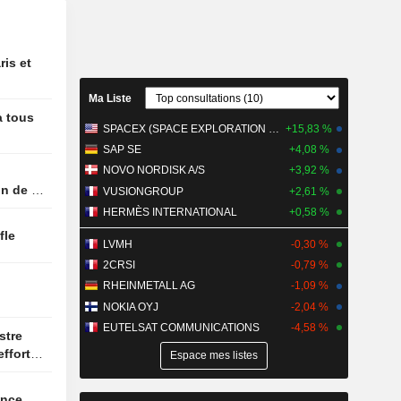
ines
État
ocats au
ris et
firme qu'il
Ma Liste
ur suprême
à tous
SPACEX (SPACE EXPLORATION TECHNOLOGIES)
+15,83 %
u mandat
SAP SE
+4,08 %
progresse
NOVO NORDISK A/S
+3,92 %
u
n de la
VUSIONGROUP
+2,61 %
 Canal
HERMÈS INTERNATIONAL
+0,58 %
n Trump
ffle
ards de
LVMH
-0,30 %
 fabricants
2CRSI
-0,79 %
SJ
RHEINMETALL AG
-1,09 %
NOKIA OYJ
-2,04 %
à nouveau
imoger Lisa
EUTELSAT COMMUNICATIONS
-4,58 %
- WSJ
efforts
Espace mes listes
issance