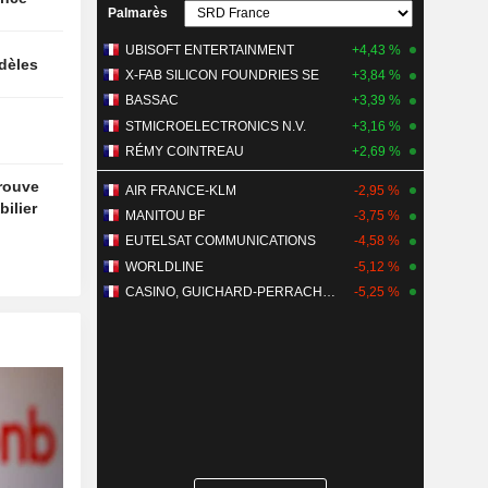
Palmarès
UBISOFT ENTERTAINMENT
+4,43 %
idèles
X-FAB SILICON FOUNDRIES SE
+3,84 %
BASSAC
+3,39 %
STMICROELECTRONICS N.V.
+3,16 %
RÉMY COINTREAU
+2,69 %
trouve
AIR FRANCE-KLM
-2,95 %
ilier
MANITOU BF
-3,75 %
EUTELSAT COMMUNICATIONS
-4,58 %
WORLDLINE
-5,12 %
CASINO, GUICHARD-PERRACHON SA
-5,25 %