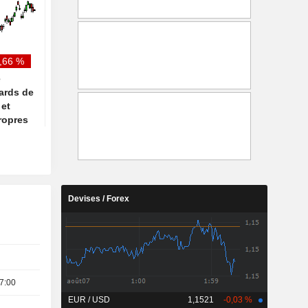
progresse de 10 % sur un an
grâce à la demande e
au deuxième trimestre
infrastructures cloud
,66 %
e
iards de
 et
ropres
Devises / Forex
7:00
EUR / USD
1,1521
-0,03 %