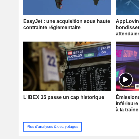
EasyJet : une acquisition sous haute
AppLovin 
contrainte réglementaire
bondissen
attendaie
L'IBEX 35 passe un cap historique
Émissions 
inférieure
à la traîne
Plus d'analyses & décryptages