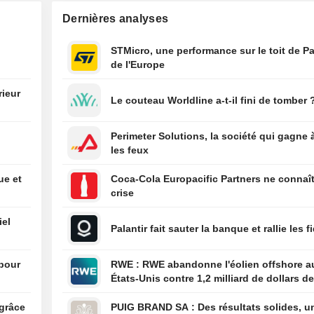
01:58
Japon : l'interve
Dernières analyses
d'avril pour sout
atteint un nouve
STMicro, une performance sur le toit de Pa
journalier
de l'Europe
01:50
Mike Joo, co-re
de la banque
rieur
Le couteau Worldline a-t-il fini de tomber 
d'investissemen
e
of America Corp,
l'entreprise
Perimeter Solutions, la société qui gagne 
les feux
01:48
HSBC relève le 
maximal et le so
ue et
Coca-Cola Europacific Partners ne connaît
de ses offres de
crise
titres de créanc
01:43
Le GAO affirme 
iel
Palantir fait sauter la banque et rallie les f
DOGE a suresti
annonces d'éco
budgétaires féd
 pour
RWE : RWE abandonne l'éolien offshore aux
États-Unis contre 1,2 milliard de dollars de
01:32
Fusion NextEra 
l'administration américaine
Dominion Energy 
grâce
PUIG BRAND SA : Des résultats solides, une
gouverneure de V