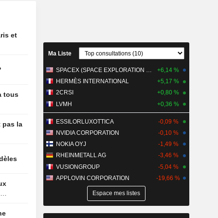
ntion
enir le yen
au record
ris et
sponsable
Ma Liste
?
SPACEX (SPACE EXPLORATION TECHNOLOGIES)
+6,14 %
t de Bank
 quitte
HERMÈS INTERNATIONAL
+5,17 %
2CRSI
+0,80 %
à tous
LVMH
+0,36 %
montant
us-plafond
ESSILORLUXOTTICA
-0,09 %
 pas la
 rachat de
NVIDIA CORPORATION
-0,10 %
e
NOKIA OYJ
-1,49 %
que le
RHEINMETALL AG
-3,46 %
idèles
mé ses
VUSIONGROUP
-5,04 %
nomies
APPLOVIN CORPORATION
-19,66 %
érales
Espace mes listes
Energy -
: la
irginie