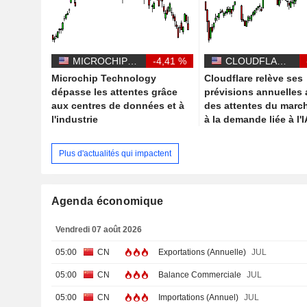
MICROCHIP TECHNOLOGY INCORPORATED
-4,41 %
CLOUDFLARE, INC.
Microchip Technology
Cloudflare relève ses
dépasse les attentes grâce
prévisions annuelles 
aux centres de données et à
des attentes du marc
l'industrie
à la demande liée à l'I
Plus d'actualités qui impactent
Agenda économique
Vendredi 07 août 2026
05:00
CN
Exportations (Annuelle)
JUL
05:00
CN
Balance Commerciale
JUL
05:00
CN
Importations (Annuel)
JUL