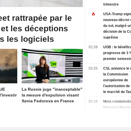
trimestre
USA-Trump sign
eet rattrapée par le
nouveau décret s
du sol, malgré u
 et les déceptions
décision de la C
s les logiciels
suprême
02:28
UOB : le bénéfic
progresse de 3 
premier semest
02:25
CSL annonce le r
la Commission
européenne de
l'autorisation de
'UE
La Russie juge "inacceptable"
le marché du Ta
'investir
la mesure d'expulsion visant
Xenia Fedorova en France
02:16
Meta condamnée
Nouveau-Mexiqu
verser 567 milli
dollars pour un 
dédié à la santé
des adolescents