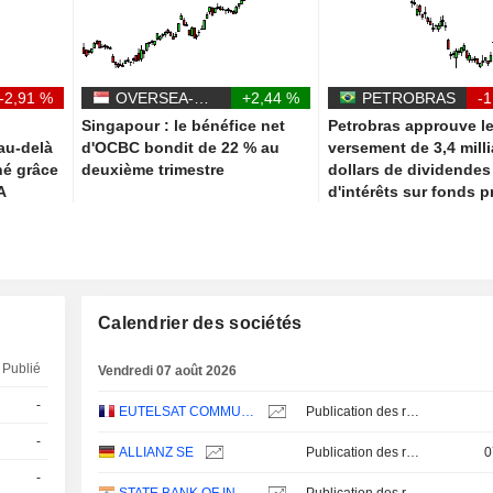
-2,91 %
OVERSEA-CHINESE BANKING CORPORATION LIMITED
+2,44 %
PETROBRAS
-1
Singapour : le bénéfice net
Petrobras approuve l
au-delà
d'OCBC bondit de 22 % au
versement de 3,4 mill
hé grâce
deuxième trimestre
dollars de dividendes
A
d'intérêts sur fonds p
Calendrier des sociétés
Publié
Vendredi 07 août 2026
-
EUTELSAT COMMUNICATIONS
Publication des résultats - Annuel 2026
-
ALLIANZ SE
Publication des résultats - Q2 2026
0
-