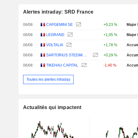
Alertes intraday: SRD France
06/08
CAPGEMINI SE
+0,23 %
Major 
06/08
LEGRAND
+1,05 %
Major 
06/08
VOLTALIA
+1,78 %
Accum
06/08
SARTORIUS STEDIM BIOTECH
+0,29 %
Accum
06/08
TIKEHAU CAPITAL
-1,40 %
Accum
Toutes les alertes intraday
Actualités qui impactent