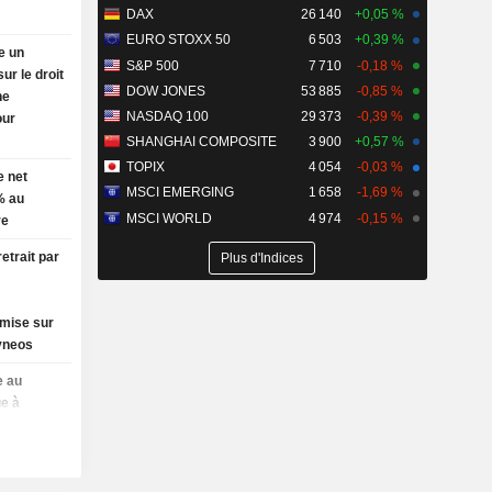
DAX
26 140
+0,05 %
EURO STOXX 50
6 503
+0,39 %
e un
S&P 500
7 710
-0,18 %
ur le droit
DOW JONES
53 885
-0,85 %
ne
NASDAQ 100
29 373
-0,39 %
our
SHANGHAI COMPOSITE
3 900
+0,57 %
TOPIX
4 054
-0,03 %
e net
MSCI EMERGING
1 658
-1,69 %
% au
MSCI WORLD
4 974
-0,15 %
re
etrait par
Plus d'Indices
 mise sur
vneos
 au
e à
ons de
fonds
 mentale