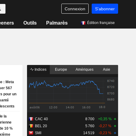
Connexion
S'abonner
eeners
Outils
Palmarès
Édition française
Indices
Europe
Amériques
Asie
e : Meta
ser 567
rs pour un
 santé
lescents
e la
CAC 40
8 700
+0,35 %
rienne
BEL 20
5 760
-0,27 %
de 10 %
SMI
14 519
-0,23 %
uxième