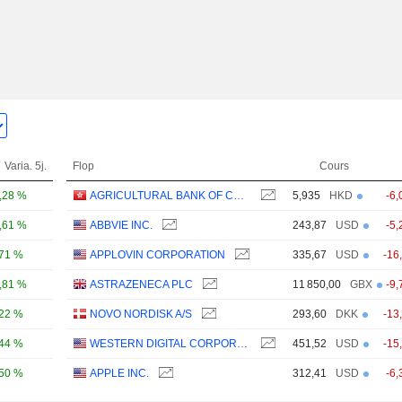
Varia. 5j.
Flop
Cours
,28 %
AGRICULTURAL BANK OF CHINA LIMITED
5,935
HKD
-6,
,61 %
ABBVIE INC.
243,87
USD
-5,
,71 %
APPLOVIN CORPORATION
335,67
USD
-16
,81 %
ASTRAZENECA PLC
11 850,00
GBX
-9,
,22 %
NOVO NORDISK A/S
293,60
DKK
-13
,44 %
WESTERN DIGITAL CORPORATION
451,52
USD
-15
,50 %
APPLE INC.
312,41
USD
-6,