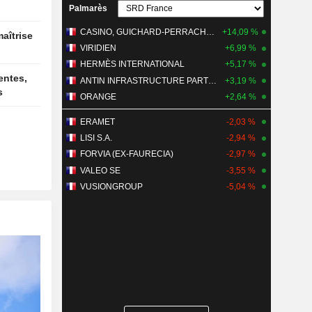
Palmarès
ervention
CASINO, GUICHARD-PERRACHON SA
+14,09 %
VIRIDIEN
+6,99 %
HERMÈS INTERNATIONAL
+5,17 %
ANTIN INFRASTRUCTURE PARTNERS
+3,19 %
s
ORANGE
+2,64 %
ERAMET
-2,03 %
LISI S.A.
-2,94 %
FORVIA (EX-FAURECIA)
-2,97 %
VALEO SE
-3,55 %
VUSIONGROUP
-5,04 %