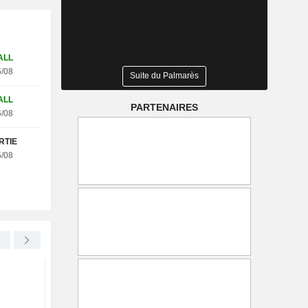
ALL
/08
Suite du Palmarès
ALL
PARTENAIRES
/08
RTIE
tobel WC25V (+27.68%)
/08
UNITED OVERSEAS BANK LIMITED
+1,21 %
ADOBE INC.
+0
Le bénéfice net de la banque
Akamai dépasse les
singapourienne UOB
estimations trimestrie