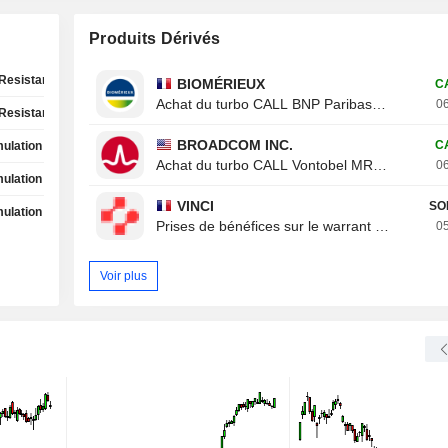
Produits Dérivés
Resistance Test
BIOMÉRIEUX
C
Achat du turbo CALL BNP Paribas 8ROZB
06
Resistance Test
BROADCOM INC.
C
ulation Phase
Achat du turbo CALL Vontobel MR20V
06
ulation Phase
VINCI
SO
ulation Phase
Prises de bénéfices sur le warrant CALL Von
05
Voir plus