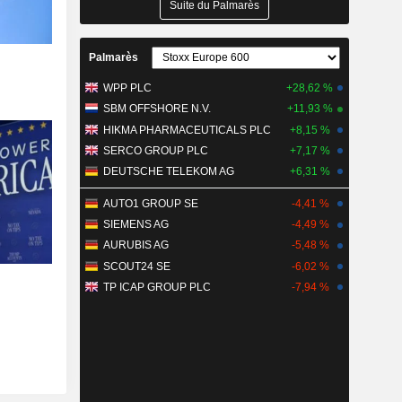
Suite du Palmarès
Palmarès
WPP PLC
+28,62 %
SBM OFFSHORE N.V.
+11,93 %
HIKMA PHARMACEUTICALS PLC
+8,15 %
SERCO GROUP PLC
+7,17 %
DEUTSCHE TELEKOM AG
+6,31 %
AUTO1 GROUP SE
-4,41 %
SIEMENS AG
-4,49 %
AURUBIS AG
-5,48 %
SCOUT24 SE
-6,02 %
TP ICAP GROUP PLC
-7,94 %