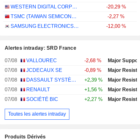
WESTERN DIGITAL CORPORATION
-20,29 %
TSMC (TAIWAN SEMICONDUCTOR MANUFACTURING COMPANY)
-2,27 %
SAMSUNG ELECTRONICS CO., LTD.
-12,00 %
Alertes intraday: SRD France
07/08
VALLOUREC
-2,68 %
07/08
JCDECAUX SE
-0,89 %
07/08
DASSAULT SYSTÈMES SE
+2,39 %
07/08
RENAULT
+1,56 %
07/08
SOCIÉTÉ BIC
+2,27 %
Toutes les alertes intraday
Produits Dérivés