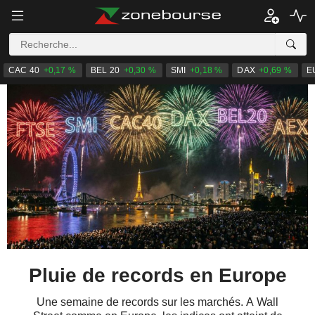
CAC 40
+0,17 %
BEL 20
+0,30 %
SMI
+0,18 %
DAX
+0,69 %
E
Pluie de records en Europe
Une semaine de records sur les marchés. A Wall