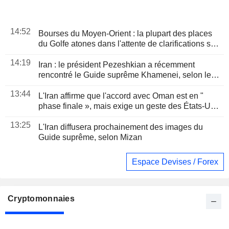
14:52
Bourses du Moyen-Orient : la plupart des places
du Golfe atones dans l'attente de clarifications sur
l'accord du détroit d'Ormuz
14:19
Iran : le président Pezeshkian a récemment
rencontré le Guide suprême Khamenei, selon les
médias d'État
13:44
L'Iran affirme que l'accord avec Oman est en "
phase finale », mais exige un geste des États-Unis
pour rouvrir Ormuz
13:25
L'Iran diffusera prochainement des images du
Guide suprême, selon Mizan
Espace Devises / Forex
Cryptomonnaies