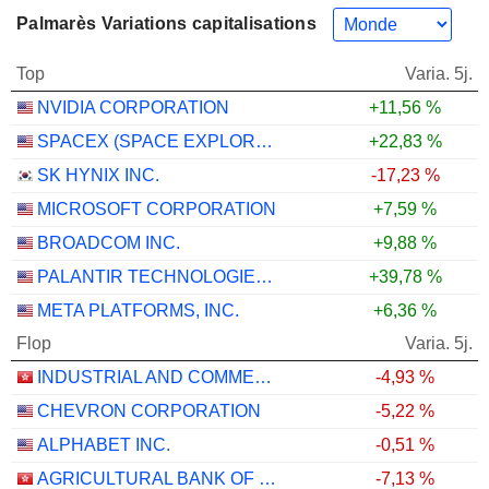
Palmarès Variations capitalisations
Top
Varia. 5j.
NVIDIA CORPORATION
+11,56 %
SPACEX (SPACE EXPLORATION TECHNOLOGIES)
+22,83 %
SK HYNIX INC.
-17,23 %
MICROSOFT CORPORATION
+7,59 %
BROADCOM INC.
+9,88 %
PALANTIR TECHNOLOGIES INC.
+39,78 %
META PLATFORMS, INC.
+6,36 %
Flop
Varia. 5j.
INDUSTRIAL AND COMMERCIAL BANK OF CHINA LIMITED
-4,93 %
CHEVRON CORPORATION
-5,22 %
ALPHABET INC.
-0,51 %
AGRICULTURAL BANK OF CHINA LIMITED
-7,13 %