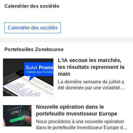
Calendrier des sociétés
Dimanche 09 août 2026
Calendrier des sociétés
WESTPAC BANKING CORPORATION
Publication des résultats - Q3 2026
AS
BARRICK MINING CORPORATION
Publication des résultats - Q2 2026
12:00
Portefeuilles Zonebourse
SIMON PROPERTY GROUP, INC.
Publication des résultats - Q2 2026
L'IA secoue les marchés,
FERGUSON ENTERPRISES INC.
Publication des résultats - Q2 2026
12:45
les résultats reprennent la
main
ROCKET LAB CORPORATION
Publication des résultats - Q2 2026
La dernière semaine de juillet a
MOORE THREADS TECHNOLOGY CO., LTD.
Publication des résultats - Q2 2026
été dominée par une volatilité
spectaculaire, concentrée sur les
AMRIZE AG
Publication des résultats - Q2 2026
valeurs technologiques et les
semi-conducteurs. Les
Nouvelle opération dans le
JBS N.V.
Publication des résultats - Q2 2026
inquiétudes sur la soutenabilité
portefeuille Investisseur Europe
des...
GEA GROUP AG
Publication des résultats - Q2 2026
Nous procédons à une nouvelle opération
dans le portefeuille Investisseur Europe de
Dimanche 09 août 2026