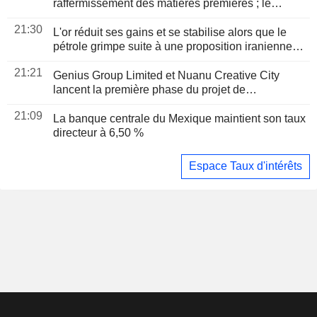
raffermissement des matières premières ; le
Mexique maintient ses taux
21:30
L'or réduit ses gains et se stabilise alors que le
pétrole grimpe suite à une proposition iranienne
d'interdire les navires " hostiles » dans le détroit
21:21
d'Ormuz
Genius Group Limited et Nuanu Creative City
lancent la première phase du projet de
coentreprise Genius City à Bali, d'un montant de
21:09
14 millions de dollars
La banque centrale du Mexique maintient son taux
directeur à 6,50 %
Espace Taux d'intérêts