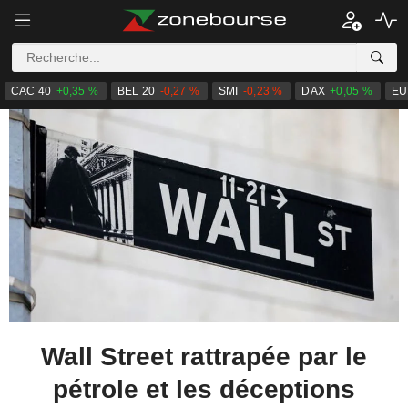
CAC 40
+0,35 %
BEL 20
-0,27 %
SMI
-0,23 %
DAX
+0,05 %
EU
Wall Street rattrapée par le
pétrole et les déceptions