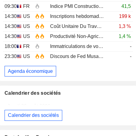
09:30
FR
Indice PMI Construction
JUL
41,5
14:30
US
Inscriptions hebdomadaires au chômage
199 k
14:30
US
Coût Unitaire Du Travail (Trimestriel)Prél
1,3 %
14:30
US
Productivité Non-Agricole (Trimestriel) Prél
1,4 %
18:00
FR
Immatriculations de voitures neuves (annuelles)
-
23:30
US
Discours de Fed Musalem
-
Agenda économique
Calendrier des sociétés
Jeudi 06 août 2026
Calendrier des sociétés
MAUREL
Publication des résultats - Q2 2026
CELLECTIS S.A.
Publication des résultats - Q2 2026