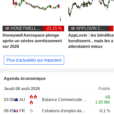
HONEYWELL AEROSPACE INC.
-22,15 %
APPLOVIN CORPORATION
-
Honeywell Aerospace plonge
AppLovin : les bénéfic
après un sévère avertissement
bondissent... mais les 
sur 2026
attendaient mieux
Plus d'actualités qui impactent
Agenda économique
Jeudi 06 août 2026
Publié
A$
03:30
AU
Balance Commerciale
JUN
1,93 Md
08:45
FR
Créations d'emploi dans le secteur privé non agricole (Trimestriel)
-0,1 %