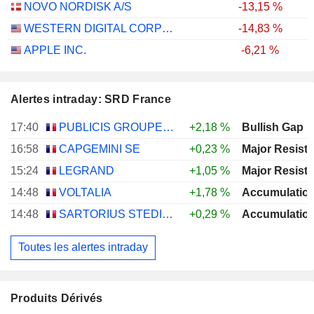
NOVO NORDISK A/S
-13,15 %
WESTERN DIGITAL CORPORATION
-14,83 %
APPLE INC.
-6,21 %
Alertes intraday: SRD France
17:40
PUBLICIS GROUPE S.A.
+2,18 %
Bullish Gap
16:58
CAPGEMINI SE
+0,23 %
15:24
LEGRAND
+1,05 %
14:48
VOLTALIA
+1,78 %
14:48
SARTORIUS STEDIM BIOTECH
+0,29 %
Toutes les alertes intraday
Produits Dérivés