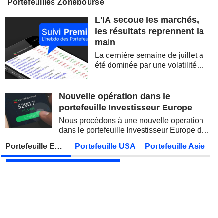
Portefeuilles Zonebourse
SIEMENS AG
Publication des résultats - Q3 2026
07:00
L'IA secoue les marchés,
SOFTBANK GROUP CORP.
Publication des résultats - Q1 2027
08:30
les résultats reprennent la
main
DBS GROUP HOLDINGS LTD
Publication des résultats - Q2 2026
La dernière semaine de juillet a
DEUTSCHE TELEKOM AG
Publication des résultats - Q2 2026
07:00
été dominée par une volatilité
spectaculaire, concentrée sur les
CONOCOPHILLIPS
Publication des résultats - Q2 2026
valeurs technologiques et les
semi-conducteurs. Les
Nouvelle opération dans le
PARKER-HANNIFIN CORPORATION
Publication des résultats - Q4 2026
inquiétudes sur la soutenabilité
portefeuille Investisseur Europe
des...
HOWMET AEROSPACE INC.
Publication des résultats - Q2 2026
13:00
Nous procédons à une nouvelle opération
dans le portefeuille Investisseur Europe de
PETROBRAS
Publication des résultats - Q2 2026
Zonebourse.
Portefeuille Europe
Portefeuille USA
Portefeuille Asie