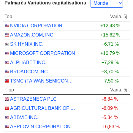
Palmarès Variations capitalisations
Top
Varia. 5j.
NVIDIA CORPORATION
+12,43 %
AMAZON.COM, INC.
+15,62 %
SK HYNIX INC.
+6,71 %
MICROSOFT CORPORATION
+10,79 %
ALPHABET INC.
+7,29 %
BROADCOM INC.
+8,70 %
TSMC (TAIWAN SEMICONDUCTOR MANUFACTURING COMPANY)
+7,50 %
Flop
Varia. 5j.
ASTRAZENECA PLC
-6,84 %
AGRICULTURAL BANK OF CHINA LIMITED
-6,09 %
ABBVIE INC.
-5,34 %
APPLOVIN CORPORATION
-16,83 %