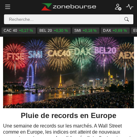
CAC 40
+0,17 %
BEL 20
+0,30 %
SMI
+0,18 %
DAX
+0,69 %
E
Pluie de records en Europe
Une semaine de records sur les marchés. A Wall Street
comme en Europe, les indices ont atteint de nouveaux