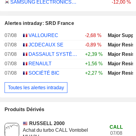
SAMSUNG ELECTRONICS CO., LTD.
-12,00 %
Alertes intraday: SRD France
07/08
VALLOUREC
-2,68 %
Major Suppo
07/08
JCDECAUX SE
-0,89 %
Major Resis
07/08
DASSAULT SYSTÈMES SE
+2,39 %
Major Resis
07/08
RENAULT
+1,56 %
Major Resis
07/08
SOCIÉTÉ BIC
+2,27 %
Major Resis
Toutes les alertes intraday
Produits Dérivés
RUSSELL 2000
CALL
Achat du turbo CALL Vontobel
07/08