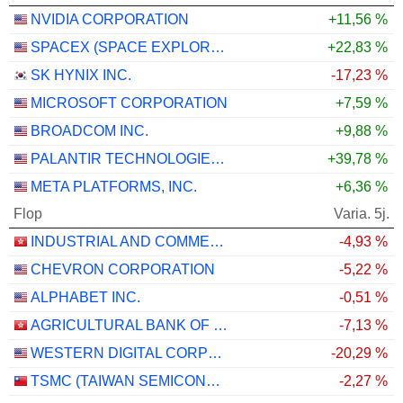
NVIDIA CORPORATION
+11,56 %
SPACEX (SPACE EXPLORATION TECHNOLOGIES)
+22,83 %
SK HYNIX INC.
-17,23 %
MICROSOFT CORPORATION
+7,59 %
BROADCOM INC.
+9,88 %
PALANTIR TECHNOLOGIES INC.
+39,78 %
META PLATFORMS, INC.
+6,36 %
Flop
Varia. 5j.
INDUSTRIAL AND COMMERCIAL BANK OF CHINA LIMITED
-4,93 %
CHEVRON CORPORATION
-5,22 %
ALPHABET INC.
-0,51 %
AGRICULTURAL BANK OF CHINA LIMITED
-7,13 %
WESTERN DIGITAL CORPORATION
-20,29 %
TSMC (TAIWAN SEMICONDUCTOR MANUFACTURING COMPANY)
-2,27 %