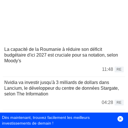
La capacité de la Roumanie à réduire son déficit
budgétaire d'ici 2027 est cruciale pour sa notation, selon
Moody's
11:48
RE
Nvidia va investir jusqu'à 3 milliards de dollars dans
Lancium, le développeur du centre de données Stargate,
selon The Information
04:28
RE
Nvidia s'apprête à investir jusqu'à 3 milliards de dollars
Dès maintenant, trouvez facilement les meilleurs
dans Lancium, selon The Information
investissements de demain !