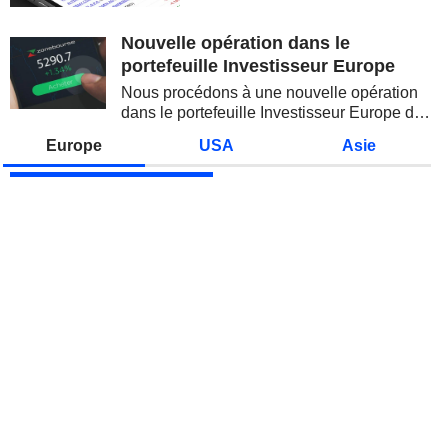
valeurs technologiques et les
semi-conducteurs. Les
Nouvelle opération dans le
inquiétudes sur la soutenabilité
portefeuille Investisseur Europe
des...
Nous procédons à une nouvelle opération
dans le portefeuille Investisseur Europe de
Zonebourse.
Europe
USA
Asie