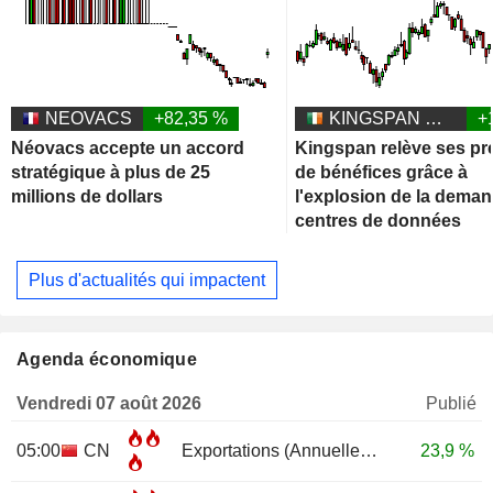
NEOVACS
+82,35 %
KINGSPAN GROUP PLC
+
Néovacs accepte un accord
Kingspan relève ses pr
stratégique à plus de 25
de bénéfices grâce à
millions de dollars
l'explosion de la dema
centres de données
Plus d'actualités qui impactent
Agenda économique
Vendredi 07 août 2026
Publié
05:00
CN
Exportations (Annuelle)
JUL
23,9 %