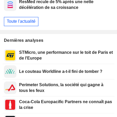
ResMed recule de 5% après une nette
consommation, selon Morgan Stanley
décélération de sa croissance
Toute l'actualité
Dernières analyses
STMicro, une performance sur le toit de Paris et
de l'Europe
Le couteau Worldline a-t-il fini de tomber ?
Perimeter Solutions, la société qui gagne à
tous les feux
Coca-Cola Europacific Partners ne connaît pas
la crise