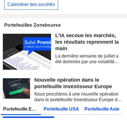
Calendrier des sociétés
EUTELSAT COMMUNICATIONS
Publication des résultats - Annuel 2026
ALLIANZ SE
Publication des résultats - Q2 2026
07:00
Portefeuilles Zonebourse
STATE BANK OF INDIA
Publication des résultats - Q1 2027
L'IA secoue les marchés,
OVERSEA-CHINESE BANKING CORPORATION LIMITED
Publication des résultats - Q2 2026
les résultats reprennent la
main
MUNICH RE
Publication des résultats - Q2 2026
La dernière semaine de juillet a
JAPAN POST BANK CO., LTD.
Publication des résultats - Q1 2027
été dominée par une volatilité
spectaculaire, concentrée sur les
ADNOC GAS PLC
Publication des résultats - Q2 2026
valeurs technologiques et les
semi-conducteurs. Les
Nouvelle opération dans le
KDDI CORPORATION
Publication des résultats - Q1 2027
AS
inquiétudes sur la soutenabilité
portefeuille Investisseur Europe
des...
UNITED OVERSEAS BANK LIMITED
Publication des résultats - Q2 2026
Nous procédons à une nouvelle opération
dans le portefeuille Investisseur Europe de
FUJIKURA LTD.
Publication des résultats - Q1 2027
Zonebourse.
Portefeuille Europe
Portefeuille USA
Portefeuille Asie