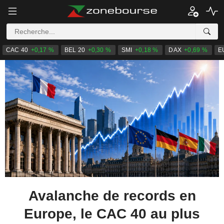
CAC 40
+0,17 %
BEL 20
+0,30 %
SMI
+0,18 %
DAX
+0,69 %
E
Avalanche de records en
Europe, le CAC 40 au plus