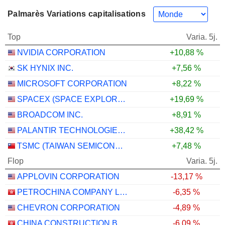
Palmarès Variations capitalisations
Top
Varia. 5j.
NVIDIA CORPORATION
+10,88 %
SK HYNIX INC.
+7,56 %
MICROSOFT CORPORATION
+8,22 %
SPACEX (SPACE EXPLORATION TECHNOLOGIES)
+19,69 %
BROADCOM INC.
+8,91 %
PALANTIR TECHNOLOGIES INC.
+38,42 %
TSMC (TAIWAN SEMICONDUCTOR MANUFACTURING COMPANY)
+7,48 %
Flop
Varia. 5j.
APPLOVIN CORPORATION
-13,17 %
PETROCHINA COMPANY LIMITED
-6,35 %
CHEVRON CORPORATION
-4,89 %
CHINA CONSTRUCTION BANK CORPORATION
-6,09 %