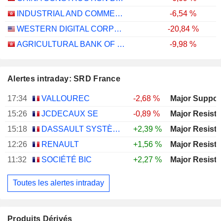
INDUSTRIAL AND COMMERCIAL BANK OF CHINA LIMITED
-6,54 %
WESTERN DIGITAL CORPORATION
-20,84 %
AGRICULTURAL BANK OF CHINA LIMITED
-9,98 %
Alertes intraday: SRD France
17:34
VALLOUREC
-2,68 %
15:26
JCDECAUX SE
-0,89 %
15:18
DASSAULT SYSTÈMES SE
+2,39 %
12:26
RENAULT
+1,56 %
11:32
SOCIÉTÉ BIC
+2,27 %
Toutes les alertes intraday
Produits Dérivés