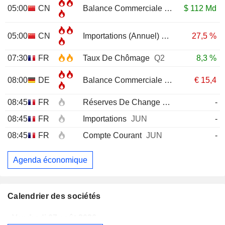
05:00
CN
Balance Commerciale
JUL
$
112 Md
05:00
CN
Importations (Annuel)
JUL
27,5 %
07:30
FR
Taux De Chômage
Q2
8,3 %
08:00
DE
Balance Commerciale
JUN
€
15,4
08:45
FR
Réserves De Change
JUL
-
08:45
FR
Importations
JUN
-
08:45
FR
Compte Courant
JUN
-
Agenda économique
Calendrier des sociétés
Vendredi 07 août 2026