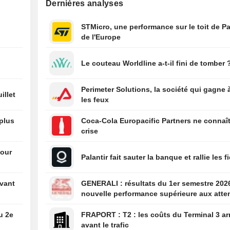
Dernières analyses
l'effet du climat 
conflits, selon l
STMicro, une performance sur le toit de Pa
10:00
Le bénéfice net 
de l'Europe
Post Bank bondi
au premier trime
Le couteau Worldline a-t-il fini de tomber 
10:00
Genmab s'envole
relèvement de s
objectifs
Perimeter Solutions, la société qui gagne 
illet
les feux
 plus
Coca-Cola Europacific Partners ne connaît
crise
pour
Palantir fait sauter la banque et rallie les f
vant
GENERALI : résultats du 1er semestre 2026 : une
nouvelle performance supérieure aux atte
bien que partiellement anticipée
u 2e
FRAPORT : T2 : les coûts du Terminal 3 arrivent
avant le trafic