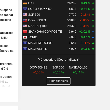
DAX
26 269
+0,49 %
EURO STOXX 50
6 518
+0,24 %
 suspend
S&P 500
7 710
-0,18 %
de rachat
 millions
DOW JONES
53 885
-0,85 %
NASDAQ 100
29 373
-0,39 %
SHANGHAI COMPOSITE
3 940
+1,02 %
 appareils
TOPIX
4 075
+0,47 %
uillet
MSCI EMERGING
1 657
-0,11 %
ie des
MSCI WORLD
4 976
+0,03 %
éserve sa
Pré-ouverture (Cours indicatifs)
 prennent
DOW JONES
S&P 500
NASDAQ 100
 d'été
-0,06 %
+0,16 %
+0,44 %
de Japan
Plus d'Indices
4 % au
e fiscal
ux des
aires
ommet de
et sous