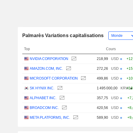
Palmarès Variations capitalisations
Top
Cours
NVIDIA CORPORATION
218,99
USD
+12
AMAZON.COM, INC.
272,26
USD
+15
MICROSOFT CORPORATION
499,86
USD
+10
SK HYNIX INC.
1 495 000,00
KRW
+13
ALPHABET INC.
357,75
USD
+7
BROADCOM INC.
420,56
USD
+8
META PLATFORMS, INC.
589,90
USD
+9