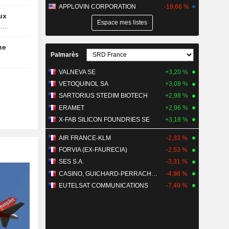
APPLOVIN CORPORATION
-19,66 %
Espace mes listes
Palmarès
VALNEVA SE
+3,20 %
VETOQUINOL SA
+3,09 %
SARTORIUS STEDIM BIOTECH
+2,98 %
ERAMET
+2,96 %
X-FAB SILICON FOUNDRIES SE
+3,18 %
AIR FRANCE-KLM
-2,33 %
FORVIA (EX-FAURECIA)
-2,53 %
SES S.A.
-3,31 %
CASINO, GUICHARD-PERRACHON SA
-4,98 %
EUTELSAT COMMUNICATIONS
-7,49 %