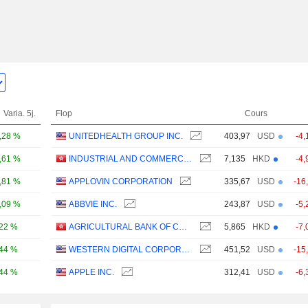
Varia. 5j.
Flop
Cours
,28 %
UNITEDHEALTH GROUP INC.
403,97
USD
-4,
,61 %
INDUSTRIAL AND COMMERCIAL BANK OF CHINA LIMITED
7,135
HKD
-4,
,81 %
APPLOVIN CORPORATION
335,67
USD
-16
,09 %
ABBVIE INC.
243,87
USD
-5,
,22 %
AGRICULTURAL BANK OF CHINA LIMITED
5,865
HKD
-7,
,44 %
WESTERN DIGITAL CORPORATION
451,52
USD
-15
,44 %
APPLE INC.
312,41
USD
-6,