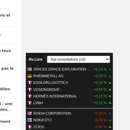
et des
a FAO
ris et
de Japan
t de 69 %
stre fiscal
?
 après le
es
à tous
Ma Liste
 pas la
SPACEX (SPACE EXPLORATION TECHNOLOGIES)
+6,14 %
RHEINMETALL AG
+2,70 %
ESSILORLUXOTTICA
+2,16 %
idèles
VUSIONGROUP
+0,55 %
HERMÈS INTERNATIONAL
+0,15 %
LVMH
+0,10 %
ntes,
NVIDIA CORPORATION
-0,10 %
NOKIA OYJ
-0,78 %
2CRSI
-2,44 %