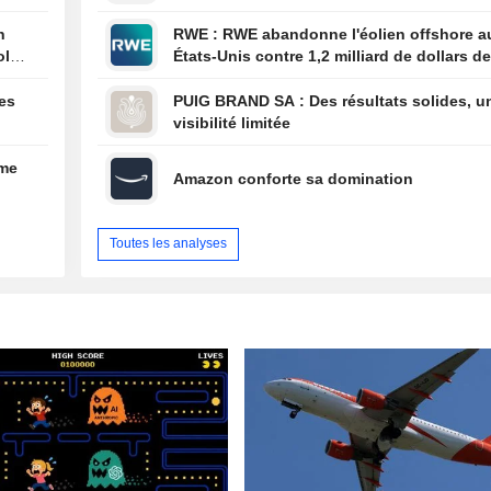
n
RWE : RWE abandonne l'éolien offshore aux
ol
États-Unis contre 1,2 milliard de dollars de
l'administration américaine
des
PUIG BRAND SA : Des résultats solides, une
visibilité limitée
ume
Amazon conforte sa domination
Toutes les analyses