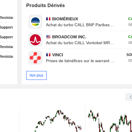
Produits Dérivés
Resistance Test
BIOMÉRIEUX
C
Achat du turbo CALL BNP Paribas 8ROZB
06
Support Test
BROADCOM INC.
C
Support Test
Achat du turbo CALL Vontobel MR20V
06
Resistance Test
VINCI
SO
Resistance Test
Prises de bénéfices sur le warrant CALL Von
05
Voir plus