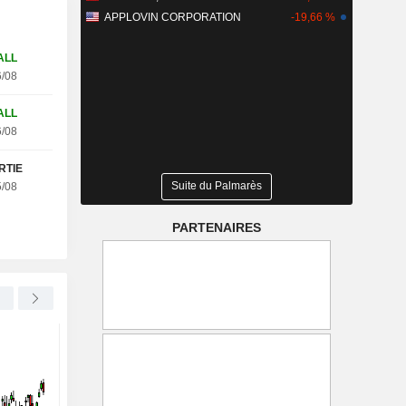
APPLOVIN CORPORATION
-19,66 %
ALL
/08
ALL
/08
RTIE
tobel WC25V (+27.68%)
Suite du Palmarès
/08
PARTENAIRES
GENMAB A/S
+9,00 %
EUTELSAT COMMUNICATIONS
Nordea relève l'objectif de
Eutelsat vise une légè
cours de Genmab à 2 083
hausse du CA en 2026
couronnes danoises (2 015),
avec le LEO