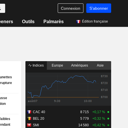
Connexion
S'abonner
eeners
Outils
Palmarès
Édition française
Indices
Europe
Amériques
Asie
lunettes
 rupture
usse
tion
CAC 40
8 715
+0,17 %
BEL 20
5 779
+0,32 %
faibles
tendant
SMI
14 580
+0,42 %