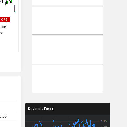
maintient sa recommandation
à l'achat
78 %
llon
2e
Devises / Forex
7:00