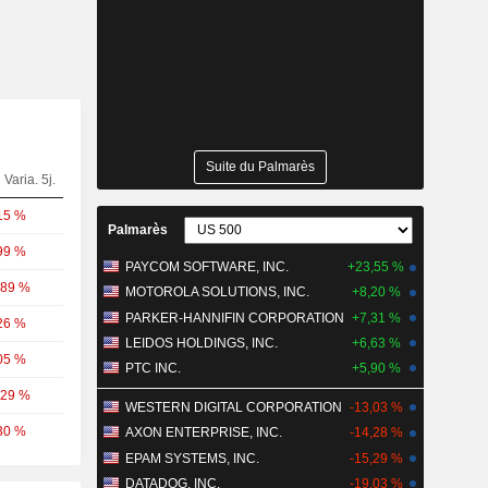
Suite du Palmarès
Varia. 5j.
15 %
Palmarès
99 %
PAYCOM SOFTWARE, INC.
+23,55 %
,89 %
MOTOROLA SOLUTIONS, INC.
+8,20 %
PARKER-HANNIFIN CORPORATION
+7,31 %
26 %
LEIDOS HOLDINGS, INC.
+6,63 %
05 %
PTC INC.
+5,90 %
,29 %
WESTERN DIGITAL CORPORATION
-13,03 %
30 %
AXON ENTERPRISE, INC.
-14,28 %
EPAM SYSTEMS, INC.
-15,29 %
DATADOG, INC.
-19,03 %