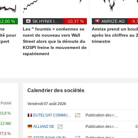
12,00 %
SK HYNIX INC.
-10,37 %
AMRIZE AG
-9,
une
Les " fourmis » coréennes se
Amrize prend un boui
vité pour
ruent de nouveau vers Wall
après les chiffres au 
xpert
Street alors que la déroute du
trimestre
KOSPI freine le mouvement de
rapatriement
Calendrier des sociétés
Publié
Vendredi 07 août 2026
23,9 %
EUTELSAT COMMUNICATIONS
Publication des résultats - Annuel 2026
112 Md
ALLIANZ SE
Publication des résultats - Q2 2026
0
27,5 %