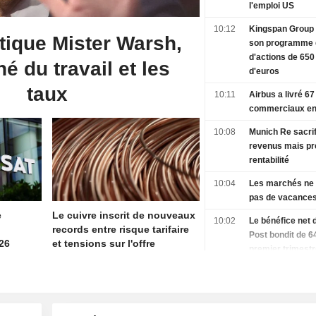
l'emploi US
10:12
Kingspan Group
tique Mister Warsh,
son programme 
d'actions de 650
é du travail et les
d'euros
taux
10:11
Airbus a livré 67
commerciaux en j
10:08
Munich Re sacrif
revenus mais pr
rentabilité
10:04
Les marchés ne
pas de vacances
e
Le cuivre inscrit de nouveaux
10:02
Le bénéfice net 
records entre risque tarifaire
Post bondit de 6
26
et tensions sur l'offre
premier trimestr
10:01
Les prix mondia
denrées aliment
atteignent un s
trois ans en juill