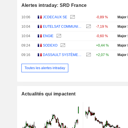
Alertes intraday: SRD France
10:06
JCDECAUX SE
-0,89 %
Major 
10:04
EUTELSAT COMMUNICATIONS
-7,19 %
Major 
10:04
ENGIE
-0,60 %
Major 
09:24
SODEXO
+0,44 %
Major 
09:16
DASSAULT SYSTÈMES SE
+2,07 %
Major 
Toutes les alertes intraday
Actualités qui impactent