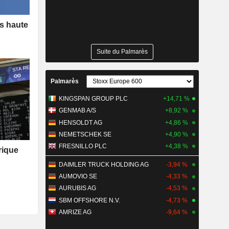
us haute
Suite du Palmarès
Palmarès
KINGSPAN GROUP PLC
+14,71 %
GENMAB A/S
+8,92 %
HENSOLDT AG
+4,86 %
NEMETSCHEK SE
+4,90 %
FRESNILLO PLC
+4,38 %
rique
DAIMLER TRUCK HOLDING AG
-3,94 %
AUMOVIO SE
-4,33 %
AURUBIS AG
-4,53 %
SBM OFFSHORE N.V.
-4,73 %
AMRIZE AG
-9,64 %