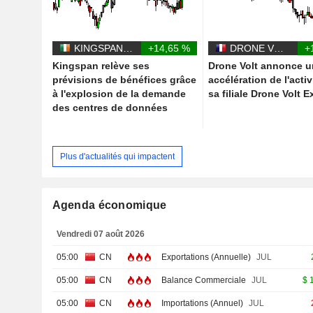
KINGSPAN GROUP PLC
+14,65 %
DRONE VOLT
+
Kingspan relève ses
Drone Volt annonce 
prévisions de bénéfices grâce
accélération de l'acti
à l'explosion de la demande
sa filiale Drone Volt E
des centres de données
Plus d'actualités qui impactent
Agenda économique
Vendredi 07 août 2026
05:00
CN
Exportations (Annuelle)
JUL
05:00
CN
Balance Commerciale
JUL
$
05:00
CN
Importations (Annuel)
JUL