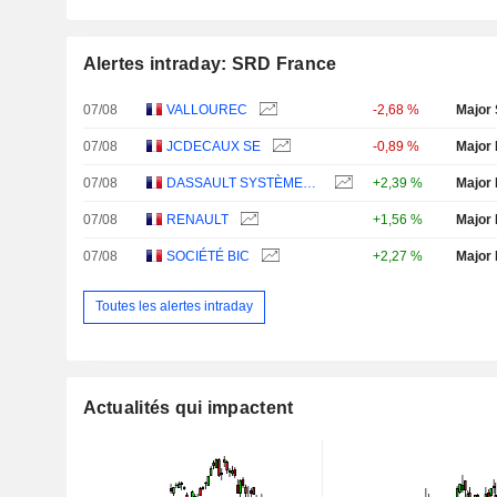
Alertes intraday: SRD France
07/08
VALLOUREC
-2,68 %
Major 
07/08
JCDECAUX SE
-0,89 %
Major 
07/08
DASSAULT SYSTÈMES SE
+2,39 %
Major 
07/08
RENAULT
+1,56 %
Major 
07/08
SOCIÉTÉ BIC
+2,27 %
Major 
Toutes les alertes intraday
Actualités qui impactent