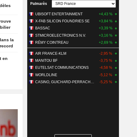
Palmarès
idèles
UBISOFT ENTERTAINMENT
+4,43 %
trouve
X-FAB SILICON FOUNDRIES SE
+3,84 %
ilier
BASSAC
+3,39 %
STMICROELECTRONICS N.V.
+3,16 %
dans la
RÉMY COINTREAU
+2,69 %
 record
AIR FRANCE-KLM
-2,95 %
t en
MANITOU BF
-3,75 %
EUTELSAT COMMUNICATIONS
-4,58 %
WORLDLINE
-5,12 %
CASINO, GUICHARD-PERRACHON SA
-5,25 %