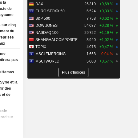
s la
DAX
26 319
+0,69 %
acte de
EURO STOXX 50
6 524
+0,33 %
Royaume
S&P 500
7 758
+0,62 %
 sur cinq
DOW JONES
54 037
+0,28 %
ement du
NASDAQ 100
29 722
+1,19 %
reprises
SHANGHAI COMPOSITE
3 940
+1,02 %
aux
TOPIX
4 075
+0,47 %
rme
MSCI EMERGING
1 658
-0,04 %
etirera pas
MSCI WORLD
5 008
+0,67 %
u Hamas
Plus d'Indices
Syrie et la
nir des
 et de
ssie
cord sur
es de
mim après
ciations