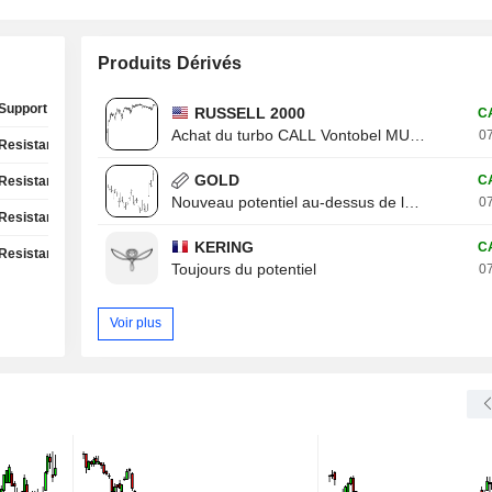
Produits Dérivés
Support Test
RUSSELL 2000
C
Achat du turbo CALL Vontobel MU13V
07
Resistance Test
GOLD
C
Resistance Test
Nouveau potentiel au-dessus de la résistance
07
Resistance Test
KERING
C
Resistance Test
Toujours du potentiel
07
Voir plus