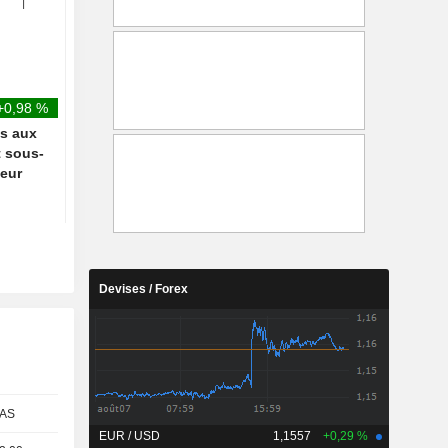
atterrissage d'urgence à
son émission " HeidiF
Atlanta
+0,98 %
és aux
t sous-
teur
Devises / Forex
AS
EUR / USD
1,1557
+0,29 %