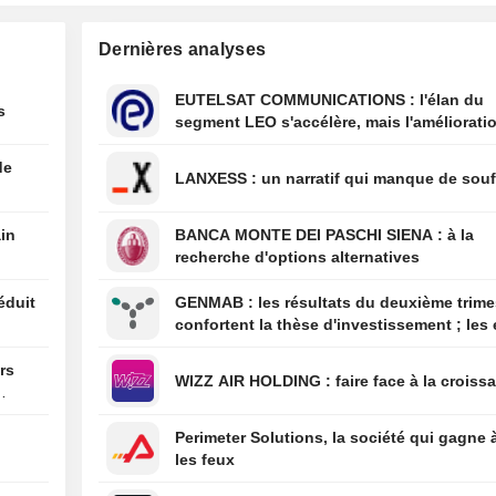
13:08
Apple teste les 
Dernières analyses
mémoire du chi
pour ses iPhone 
MacBook, selon 
EUTELSAT COMMUNICATIONS : l'élan du
s
segment LEO s'accélère, mais l'amélioratio
12:56
Les Émirats ara
rentabilité est différée
extradent Daniel
de
un Irlandais so
LANXESS : un narratif qui manque de sou
d'être à la tête 
criminel
ain
BANCA MONTE DEI PASCHI SIENA : à la
12:47
L'Espagne contr
recherche d'options alternatives
personnes arrivan
éduit
GENMAB : les résultats du deuxième trimestre
confortent la thèse d'investissement ; les 
de diversification se poursuivent
ars
WIZZ AIR HOLDING : faire face à la cro
Perimeter Solutions, la société qui gagne 
les feux