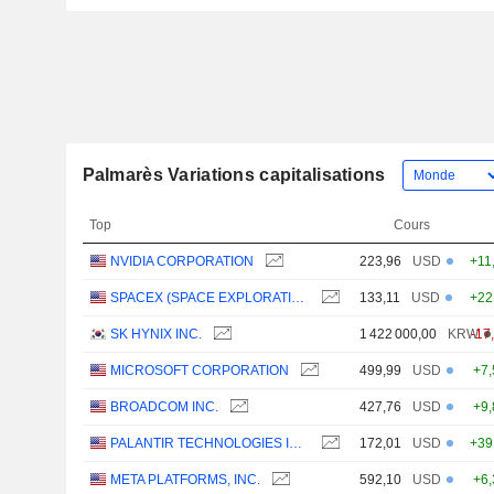
Palmarès Variations capitalisations
Top
Cours
NVIDIA CORPORATION
223,96
USD
+11
SPACEX (SPACE EXPLORATION TECHNOLOGIES)
133,11
USD
+22
SK HYNIX INC.
1 422 000,00
KRW
-17
MICROSOFT CORPORATION
499,99
USD
+7
BROADCOM INC.
427,76
USD
+9
PALANTIR TECHNOLOGIES INC.
172,01
USD
+39
META PLATFORMS, INC.
592,10
USD
+6