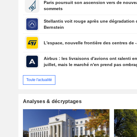
Paris poursuit son ascension vers de nouv
sommets
Stellantis voit rouge après une dégradation 
Bernstein
L'espace, nouvelle frontière des centres de -
Airbus : les livraisons d'avions ont ralenti e
juillet, mais le marché n'en prend pas ombra
Toute l'actualité
Analyses & décryptages