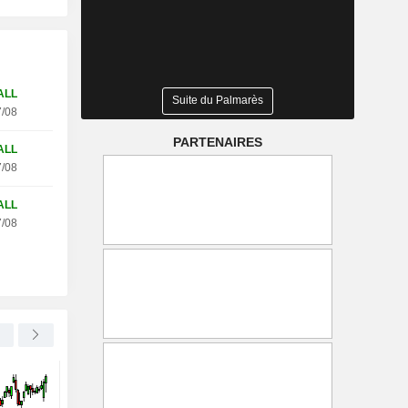
ALL
Suite du Palmarès
/08
PARTENAIRES
ALL
/08
ALL
/08
DELTA AIR LINES, INC.
-0,70 %
RTL GROUP S.A.
Un vol Delta effectue un
Heidi Klum rejoint RT