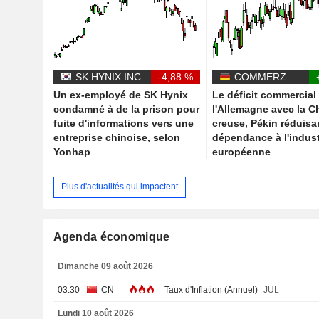
SK HYNIX INC.
-4,88 %
COMMERZBANK AG
Un ex-employé de SK Hynix
Le déficit commercial
condamné à de la prison pour
l'Allemagne avec la C
fuite d'informations vers une
creuse, Pékin réduisa
entreprise chinoise, selon
dépendance à l'indust
Yonhap
européenne
Plus d'actualités qui impactent
Agenda économique
Dimanche 09 août 2026
03:30
CN
Taux d'Inflation (Annuel)
JUL
Lundi 10 août 2026