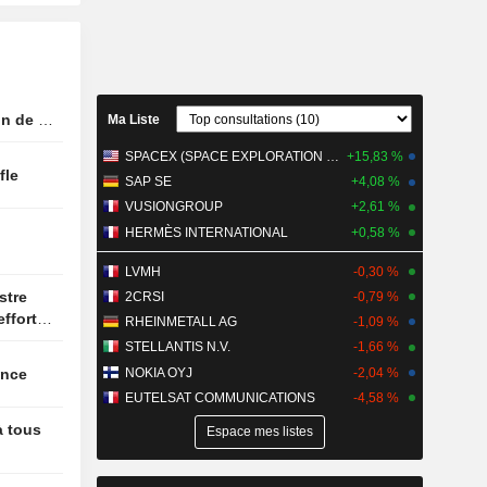
puces de
nois CXMT
et
le WSJ
n de la
Ma Liste
bes unis
 Kinahan,
SPACEX (SPACE EXPLORATION TECHNOLOGIES)
+15,83 %
upçonné
ffle
SAP SE
+4,08 %
d'un gang
VUSIONGROUP
+2,61 %
HERMÈS INTERNATIONAL
+0,58 %
ôle 200
LVMH
-0,30 %
t d'Italie
2CRSI
-0,79 %
efforts
RHEINMETALL AG
-1,09 %
STELLANTIS N.V.
-1,66 %
NOKIA OYJ
-2,04 %
issance
EUTELSAT COMMUNICATIONS
-4,58 %
à tous
Espace mes listes