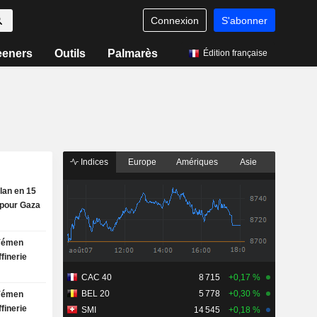
Connexion
S'abonner
eeners
Outils
Palmarès
Édition française
Indices
Europe
Amériques
Asie
plan en 15
 pour Gaza
 Yémen
finerie
CAC 40
8 715
+0,17 %
BEL 20
5 778
+0,30 %
 Yémen
finerie
SMI
14 545
+0,18 %