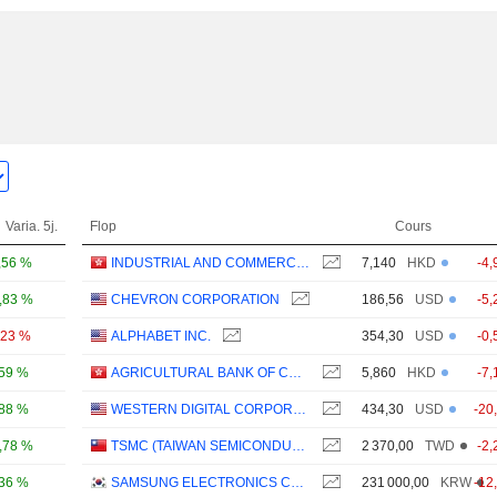
Varia. 5j.
Flop
Cours
,56 %
INDUSTRIAL AND COMMERCIAL BANK OF CHINA LIMITED
7,140
HKD
-4,
,83 %
CHEVRON CORPORATION
186,56
USD
-5,
,23 %
ALPHABET INC.
354,30
USD
-0,
,59 %
AGRICULTURAL BANK OF CHINA LIMITED
5,860
HKD
-7,
,88 %
WESTERN DIGITAL CORPORATION
434,30
USD
-20
,78 %
TSMC (TAIWAN SEMICONDUCTOR MANUFACTURING COMPANY)
2 370,00
TWD
-2,
,36 %
SAMSUNG ELECTRONICS CO., LTD.
231 000,00
KRW
-12