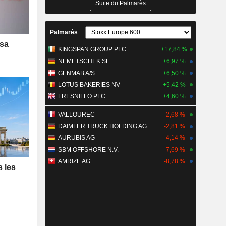
Suite du Palmarès
Palmarès
 sa
KINGSPAN GROUP PLC
+17,84 %
NEMETSCHEK SE
+6,97 %
GENMAB A/S
+6,50 %
LOTUS BAKERIES NV
+5,42 %
FRESNILLO PLC
+4,60 %
VALLOUREC
-2,68 %
DAIMLER TRUCK HOLDING AG
-2,81 %
AURUBIS AG
-4,14 %
SBM OFFSHORE N.V.
-7,69 %
AMRIZE AG
-8,78 %
s les