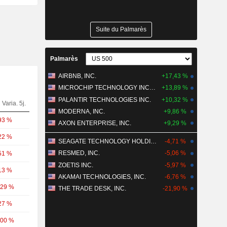
Suite du Palmarès
Palmarès
AIRBNB, INC.
+17,43 %
MICROCHIP TECHNOLOGY INCORPORATED
+13,89 %
PALANTIR TECHNOLOGIES INC.
+10,32 %
Varia. 5j.
MODERNA, INC.
+9,86 %
93 %
AXON ENTERPRISE, INC.
+9,29 %
22 %
SEAGATE TECHNOLOGY HOLDINGS PLC
-4,71 %
RESMED, INC.
-5,06 %
51 %
ZOETIS INC.
-5,97 %
13 %
AKAMAI TECHNOLOGIES, INC.
-6,76 %
,29 %
THE TRADE DESK, INC.
-21,90 %
27 %
,00 %