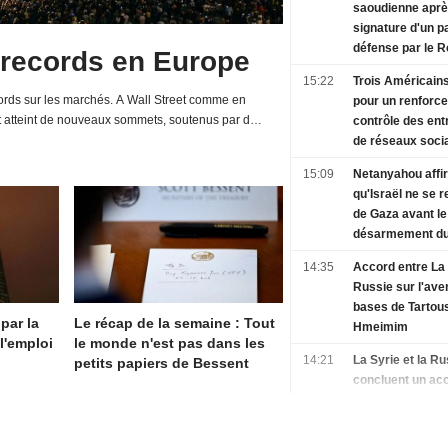
saoudienne aprè
signature d'un p
défense par le 
 records en Europe
15:22
Trois Américains
rds sur les marchés. A Wall Street comme en
pour un renforc
t atteint de nouveaux sommets, soutenus par de
contrôle des ent
d'entreprises et une relative détente de la...
de réseaux soci
15:09
Netanyahou affi
qu'Israël ne se r
de Gaza avant le
désarmement d
14:35
Accord entre La 
Russie sur l'ave
bases de Tartous
 par la
Le récap de la semaine : Tout
Hmeimim
l'emploi
le monde n'est pas dans les
14:21
La Syrie et la Ru
petits papiers de Bessent
concluent un ac
l'avenir des bas
Tartous et Hmei
18 mois de négo