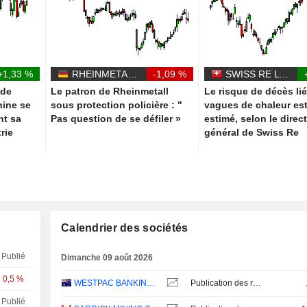
+1,33 %
RHEINMETALL AG
-1,09 %
SWISS RE LTD
 de
Le patron de Rheinmetall
Le risque de décès li
hine se
sous protection policière : "
vagues de chaleur es
nt sa
Pas question de se défiler »
estimé, selon le direc
rie
général de Swiss Re
Calendrier des sociétés
Publié
Dimanche 09 août 2026
0,5 %
WESTPAC BANKING CORPORATION
Publication des résultats - Q3 2026
Publié