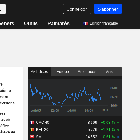
Connexion
S'abonner
eeners
Outils
Palmarès
Édition française
Indices
Europe
Amériques
Asie
re
uxième
ement
évisions
ses
 avoir
CAC 40
8 669
+0,03 %
néfice
BEL 20
5 776
+1,21 %
s élevé de
SMI
14 552
+0,61 %