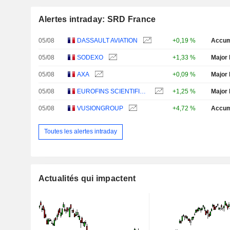
Alertes intraday: SRD France
05/08
DASSAULT AVIATION
+0,19 %
Accum
05/08
SODEXO
+1,33 %
Major 
05/08
AXA
+0,09 %
Major 
05/08
EUROFINS SCIENTIFIC SE
+1,25 %
Major 
05/08
VUSIONGROUP
+4,72 %
Accum
Toutes les alertes intraday
Actualités qui impactent