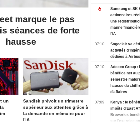
Samsung et SK H
actionnaires ré
reet marque le pas
une redistributio
manne financièr
is séances de forte
l'IA
hausse
07:10
Sogeclair va cé
activités d'ingén
dédiées à Airbu
07:10
Adecco Group : 
bénéfice net au 
semestre malgr
hausse du chiffr
d'affaires
it un
Sandisk prévoit un trimestre
07:09
Kenya : le bénéf
la
supérieur aux attentes grâce à
impôts d'East Af
aim
la demande en mémoire pour
Breweries bondi
l'IA
sur l'exercice a
07:04
Merck KGaA rel
prévisions de bé