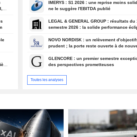
u
IMERYS : S1 2026 : une reprise moins solide que
l,
ne le suggère l'EBITDA publié
es
LEGAL & GENERAL GROUP : résultats du 1er
um
semestre 2026 : la solide performance écl
par la solvabilité et l'évolution de la struc
bénéfices
le
NOVO NORDISK : un relèvement d'objectifs trop
prudent ; la porte reste ouverte à de nouve
surprises
GLENCORE : un premier semestre exceptionnel et
xième
des perspectives prometteuses
Toutes les analyses