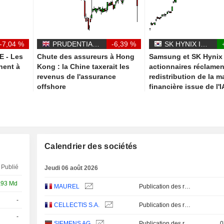
-7,04 %
PRUDENTIAL PLC
-6,39 %
SK HYNIX INC.
 - Les
Chute des assureurs à Hong
Samsung et SK Hynix 
nent à
Kong : la Chine taxerait les
actionnaires réclamen
revenus de l'assurance
redistribution de la 
offshore
financière issue de l'I
Calendrier des sociétés
Publié
Jeudi 06 août 2026
,93 Md
MAUREL
Publication des résultats - Q2 2026
-
Q2
CELLECTIS S.A.
Publication des résultats - Q2 2026
-
SIEMENS AG
Publication des résultats - Q3 2026
0