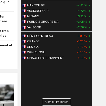
MANITOU BF
+4,81 %
VUSIONGROUP
+4,72 %
NEXANS
+3,91 %
ipsée
PUBLICIS GROUPE S.A.
+3,05 %
ture des
VALEO SE
+2,76 %
lles
RÉMY COINTREAU
-3,03 %
ORANGE
-3,26 %
SES S.A.
-3,72 %
WAVESTONE
-5,16 %
UBISOFT ENTERTAINMENT
-6,19 %
Suite du Palmarès