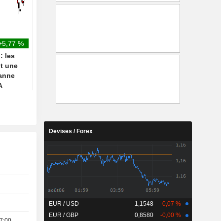
technologiques, occultant la
couronnes danoises (
progression du reste du
300), maintient sa
marché
recommandation à
"Pondération en ligne
+5,77 %
: les
t une
manne
A
Devises / Forex
EUR / USD
1,1548
-0,07 %
EUR / GBP
0,8580
-0,00 %
7:00