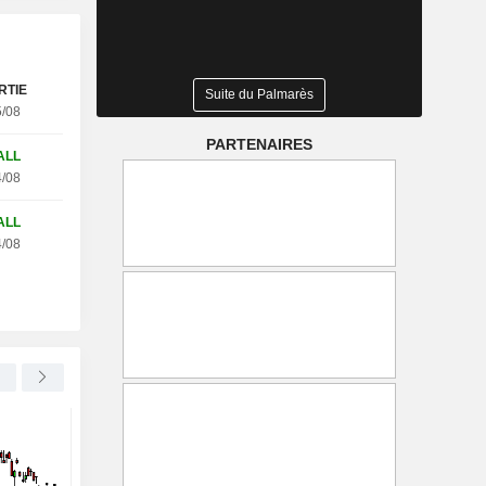
RTIE
Suite du Palmarès
tobel WC25V (+27.68%)
/08
PARTENAIRES
ALL
/08
ALL
/08
SOFTBANK GROUP CORP.
-4,31 %
NOVO NORDISK A/S
Le Nikkei japonais chute de 2
Barclays relève l'objec
% sous le poids des valeurs
cours de Novo Nordis