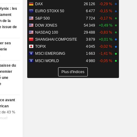
DAX
26 126
-0,29 %
ynix : les
EURO STOXX 50
6 477
-0,15 %
clament
S&P 500
7 724
-0,17 %
n de la
DOW JONES
54 349
+0,49 %
e issue de
NASDAQ 100
29 488
-0,83 %
SHANGHAI COMPOSITE
3 879
+0,01 %
der ses
TOPIX
4 045
-0,02 %
ierie
MSCI EMERGING
1 663
-1,41 %
s
MSCI WORLD
4 980
-0,05 %
baisse du
premier
Plus d'Indices
é une
e
ice avant
rican
t de 43 %
nnuel
ève ses
néfices,