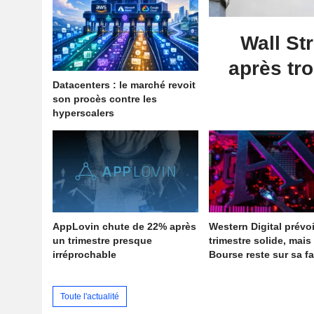
Wall St
après tro
Datacenters : le marché revoit
son procès contre les
hyperscalers
AppLovin chute de 22% après
Western Digital prévo
un trimestre presque
trimestre solide, mais 
irréprochable
Bourse reste sur sa f
Toute l'actualité