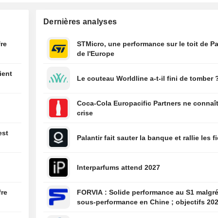
portée par la d
des divisions Li
Dernières analyses
et Electronics
07:04
Zurich Insurance
fre
STMicro, une performance sur le toit de Pa
une hausse de s
de l'Europe
bénéfice net et 
revenus d'assur
ient
Le couteau Worldline a-t-il fini de tomber 
premier semest
07:03
Deutsche Teleko
Coca-Cola Europacific Partners ne connaît
un résultat opér
crise
supérieur aux at
deuxième trimes
est
Palantir fait sauter la banque et rallie les f
07:01
Adecco poursuit
croissance orga
améliore sa renta
Interparfums attend 2027
06:53
MPS à la Consob
Banco BPM, un 
fre
FORVIA : Solide performance au S1 malgré la
échange d'infor
sous-performance en Chine ; objectifs 20
confirmés, désendettement en bonne voie