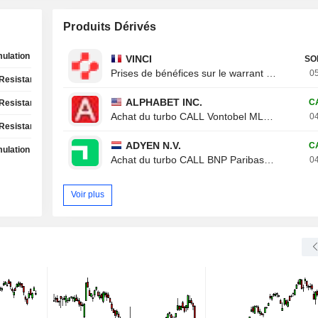
Produits Dérivés
ulation Phase
VINCI
SO
Prises de bénéfices sur le warrant CALL Von
05
Resistance Test
ALPHABET INC.
C
Resistance Test
Achat du turbo CALL Vontobel ML19V
04
Resistance Test
ADYEN N.V.
C
ulation Phase
Achat du turbo CALL BNP Paribas 788XB
04
Voir plus