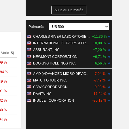
Suite du Palmarès
Palmarès
CHARLES RIVER LABORATORIES INTERNATIONAL, INC.
+11,36 %
INTERNATIONAL FLAVORS & FRAGRANCES INC.
+8,88 %
ASSURANT, INC.
+7,20 %
Varia. 5j.
NEWMONT CORPORATION
+6,71 %
09 %
BOOKING HOLDINGS INC.
+6,56 %
,94 %
AMD (ADVANCED MICRO DEVICES)
-7,04 %
MATCH GROUP, INC.
-7,49 %
49 %
CDW CORPORATION
-9,03 %
91 %
DAVITA INC.
-17,24 %
32 %
INSULET CORPORATION
-20,12 %
80 %
04 %