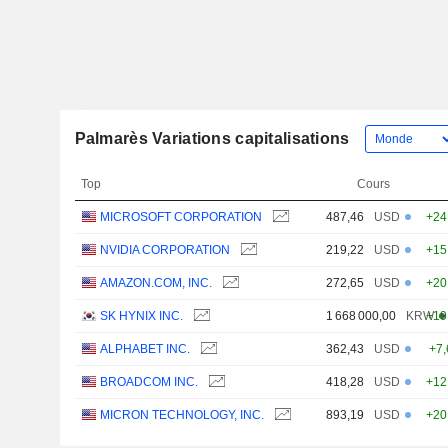
Palmarès Variations capitalisations
Top
Cours
MICROSOFT CORPORATION
487,46
USD
+24
NVIDIA CORPORATION
219,22
USD
+15
AMAZON.COM, INC.
272,65
USD
+20
SK HYNIX INC.
1 668 000,00
KRW
+19
ALPHABET INC.
362,43
USD
+7
BROADCOM INC.
418,28
USD
+12
MICRON TECHNOLOGY, INC.
893,19
USD
+20