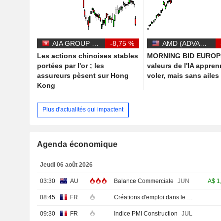
AIA GROUP LIMITED
-8,75 %
AMD (ADVANCED MICRO DEVICES)
Les actions chinoises stables
MORNING BID EUROPE
portées par l'or ; les
valeurs de l'IA appren
assureurs pèsent sur Hong
voler, mais sans ailes
Kong
Plus d'actualités qui impactent
Agenda économique
Jeudi 06 août 2026
03:30
AU
Balance Commerciale
JUN
A$
1
08:45
FR
Créations d'emploi dans le secteur privé non agricole (Trimestriel)
09:30
FR
Indice PMI Construction
JUL