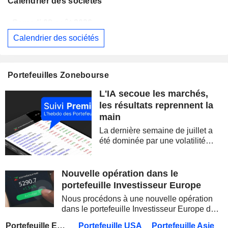
Calendrier des sociétés
Samedi 08 août 2026
Calendrier des sociétés
BERKSHIRE HATHAWAY INC.
Publication des résultats - Q2 2026
14:00
CAMBRICON TECHNOLOGIES CORPORATION LIMITED
Publication des résultats - Q2 2026
Portefeuilles Zonebourse
Samedi 08 août 2026
L'IA secoue les marchés,
WESTPAC BANKING CORPORATION
Publication des résultats - Q3 2026
AS
les résultats reprennent la
main
BARRICK MINING CORPORATION
Publication des résultats - Q2 2026
12:00
La dernière semaine de juillet a
SIMON PROPERTY GROUP, INC.
Publication des résultats - Q2 2026
été dominée par une volatilité
spectaculaire, concentrée sur les
FERGUSON ENTERPRISES INC.
Publication des résultats - Q2 2026
12:45
valeurs technologiques et les
semi-conducteurs. Les
Nouvelle opération dans le
ROCKET LAB CORPORATION
Publication des résultats - Q2 2026
inquiétudes sur la soutenabilité
portefeuille Investisseur Europe
des...
MOORE THREADS TECHNOLOGY CO., LTD.
Publication des résultats - Q2 2026
Nous procédons à une nouvelle opération
dans le portefeuille Investisseur Europe de
AMRIZE AG
Publication des résultats - Q2 2026
Zonebourse.
Portefeuille Europe
Portefeuille USA
Portefeuille Asie