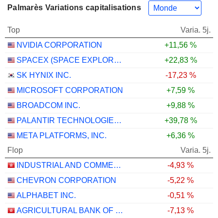
Palmarès Variations capitalisations
Top
Varia. 5j.
NVIDIA CORPORATION
+11,56 %
SPACEX (SPACE EXPLORATION TECHNOLOGIES)
+22,83 %
SK HYNIX INC.
-17,23 %
MICROSOFT CORPORATION
+7,59 %
BROADCOM INC.
+9,88 %
PALANTIR TECHNOLOGIES INC.
+39,78 %
META PLATFORMS, INC.
+6,36 %
Flop
Varia. 5j.
INDUSTRIAL AND COMMERCIAL BANK OF CHINA LIMITED
-4,93 %
CHEVRON CORPORATION
-5,22 %
ALPHABET INC.
-0,51 %
AGRICULTURAL BANK OF CHINA LIMITED
-7,13 %