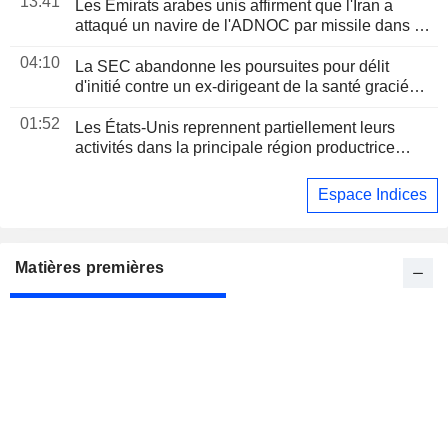
13:41
Les Émirats arabes unis affirment que l'Iran a
attaqué un navire de l'ADNOC par missile dans le
détroit d'Ormuz
04:10
La SEC abandonne les poursuites pour délit
d'initié contre un ex-dirigeant de la santé gracié
par Trump
01:52
Les États-Unis reprennent partiellement leurs
activités dans la principale région productrice
d'avocats au Mexique
Espace Indices
Matières premières