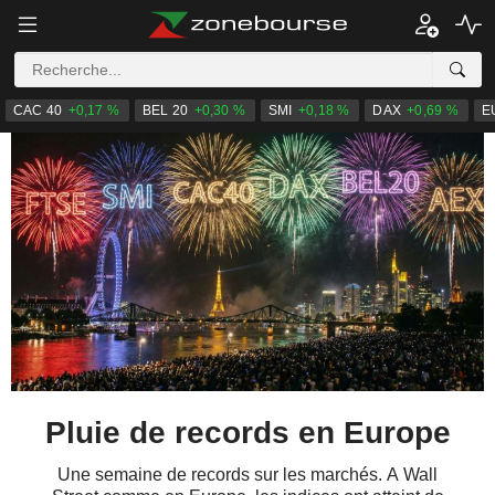
CAC 40
+0,17 %
BEL 20
+0,30 %
SMI
+0,18 %
DAX
+0,69 %
E
Pluie de records en Europe
Une semaine de records sur les marchés. A Wall