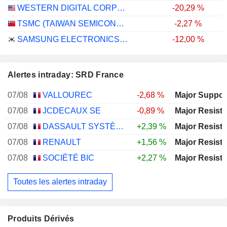
WESTERN DIGITAL CORPORATION
-20,29 %
TSMC (TAIWAN SEMICONDUCTOR MANUFACTURING COMPANY)
-2,27 %
SAMSUNG ELECTRONICS CO., LTD.
-12,00 %
Alertes intraday: SRD France
07/08
VALLOUREC
-2,68 %
07/08
JCDECAUX SE
-0,89 %
07/08
DASSAULT SYSTÈMES SE
+2,39 %
07/08
RENAULT
+1,56 %
07/08
SOCIÉTÉ BIC
+2,27 %
Toutes les alertes intraday
Produits Dérivés