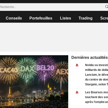
Conseils
Portefeuilles
Listes
Trading
Scr
Dernières actualités
Nvidia va investi
milliards de doll
Lancium, le dév
du centre de do
Stargate, selon 
Information
Les Bourses mo
touchent des s
après l'emploi a