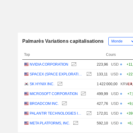
Palmarès Variations capitalisations
Top
Cours
NVIDIA CORPORATION
223,96
USD
+11
SPACEX (SPACE EXPLORATION TECHNOLOGIES)
133,11
USD
+22
SK HYNIX INC.
1 422 000,00
KRW
-17
MICROSOFT CORPORATION
499,99
USD
+7
BROADCOM INC.
427,76
USD
+9
PALANTIR TECHNOLOGIES INC.
172,01
USD
+39
META PLATFORMS, INC.
592,10
USD
+6