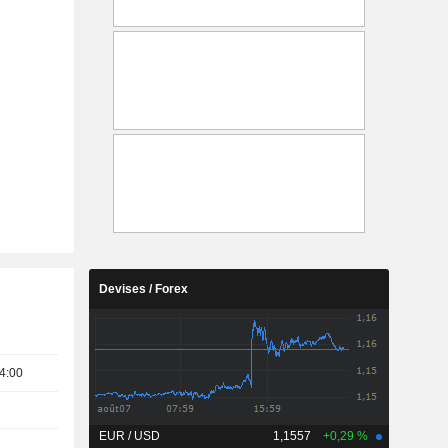
Devises / Forex
4:00
EUR / USD
1,1557
+0,29 %