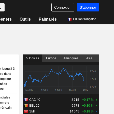
Connexion
S'abonner
eeners
Outils
Palmarès
Édition française
Indices
Europe
Amériques
Asie
r jusqu'à 3
ars dans
eloppeur
nnées
The
ndiales
CAC 40
8 715
+0,17 %
ommets
BEL 20
5 778
+0,30 %
méricain
SMI
14 545
+0,18 %