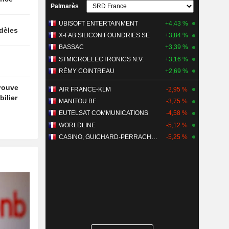
Palmarès
UBISOFT ENTERTAINMENT
+4,43 %
idèles
X-FAB SILICON FOUNDRIES SE
+3,84 %
BASSAC
+3,39 %
STMICROELECTRONICS N.V.
+3,16 %
RÉMY COINTREAU
+2,69 %
trouve
AIR FRANCE-KLM
-2,95 %
ilier
MANITOU BF
-3,75 %
EUTELSAT COMMUNICATIONS
-4,58 %
WORLDLINE
-5,12 %
CASINO, GUICHARD-PERRACHON SA
-5,25 %