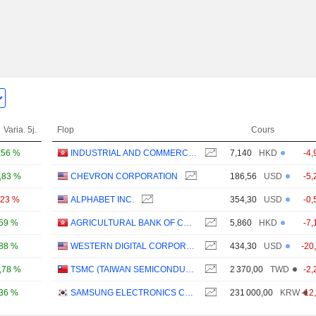
Varia. 5j.
Flop
Cours
,56 %
INDUSTRIAL AND COMMERCIAL BANK OF CHINA LIMITED
7,140
HKD
-4,
,83 %
CHEVRON CORPORATION
186,56
USD
-5,
,23 %
ALPHABET INC.
354,30
USD
-0,
,59 %
AGRICULTURAL BANK OF CHINA LIMITED
5,860
HKD
-7,
,88 %
WESTERN DIGITAL CORPORATION
434,30
USD
-20
,78 %
TSMC (TAIWAN SEMICONDUCTOR MANUFACTURING COMPANY)
2 370,00
TWD
-2,
,36 %
SAMSUNG ELECTRONICS CO., LTD.
231 000,00
KRW
-12