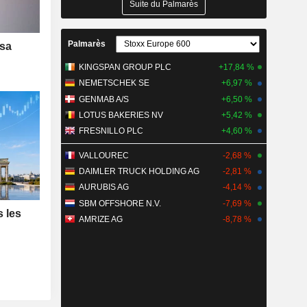
Suite du Palmarès
Palmarès
 sa
KINGSPAN GROUP PLC
+17,84 %
NEMETSCHEK SE
+6,97 %
GENMAB A/S
+6,50 %
LOTUS BAKERIES NV
+5,42 %
FRESNILLO PLC
+4,60 %
VALLOUREC
-2,68 %
DAIMLER TRUCK HOLDING AG
-2,81 %
AURUBIS AG
-4,14 %
SBM OFFSHORE N.V.
-7,69 %
s les
AMRIZE AG
-8,78 %