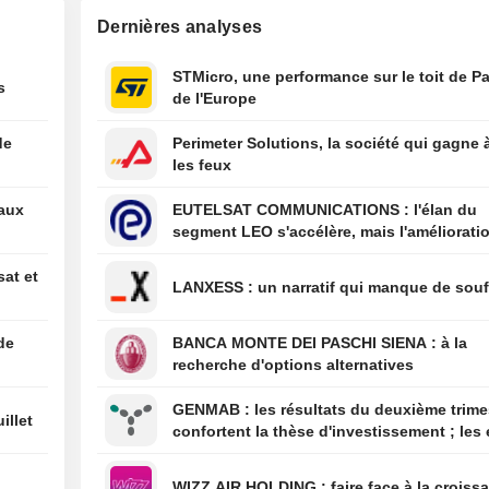
à relancer certa
Dernières analyses
activités dans l'
producteur d'av
STMicro, une performance sur le toit de Pa
Mexique
s
de l'Europe
00:10
Le juge Alito con
siégera à la Co
de
Perimeter Solutions, la société qui gagne 
pour un nouvea
les feux
00:04
United Utilities 
eaux
EUTELSAT COMMUNICATIONS : l'élan du
sur son projet d
segment LEO s'accélère, mais l'amélioratio
Manchester Ship
rentabilité est différée
07/08
L'administratio
sat et
LANXESS : un narratif qui manque de sou
débloque 2 milli
dollars pour des
de batteries - W
de
BANCA MONTE DEI PASCHI SIENA : à la
recherche d'options alternatives
07/08
Trump s'active 
pour tenter de l
GENMAB : les résultats du deuxième trimestre
Cook de la Fed 
illet
confortent la thèse d'investissement ; les 
de diversification se poursuivent
WIZZ AIR HOLDING : faire face à la cro