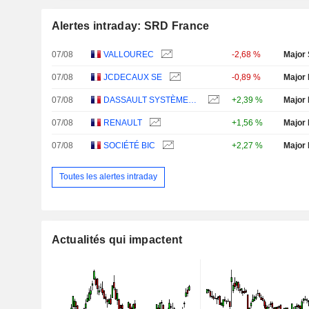
Alertes intraday: SRD France
07/08
VALLOUREC
-2,68 %
Major 
07/08
JCDECAUX SE
-0,89 %
Major 
07/08
DASSAULT SYSTÈMES SE
+2,39 %
Major 
07/08
RENAULT
+1,56 %
Major 
07/08
SOCIÉTÉ BIC
+2,27 %
Major 
Toutes les alertes intraday
Actualités qui impactent