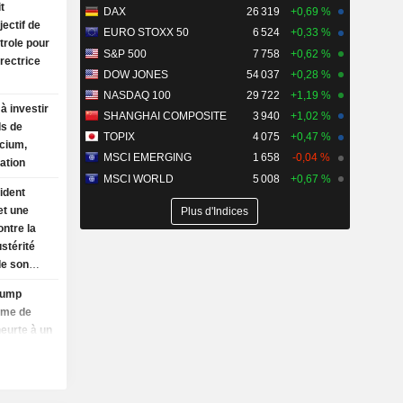
t
DAX
26 319
+0,69 %
ectif de
EURO STOXX 50
6 524
+0,33 %
trole pour
S&P 500
7 758
+0,62 %
irectrice
DOW JONES
54 037
+0,28 %
NASDAQ 100
29 722
+1,19 %
à investir
SHANGHAI COMPOSITE
3 940
+1,02 %
ds de
TOPIX
4 075
+0,47 %
ncium,
MSCI EMERGING
1 658
-0,04 %
ation
MSCI WORLD
5 008
+0,67 %
ident
et une
Plus d'Indices
ontre la
ustérité
de son
titure
Trump
isme de
eurte à un
ue après
ur
'apprêtent