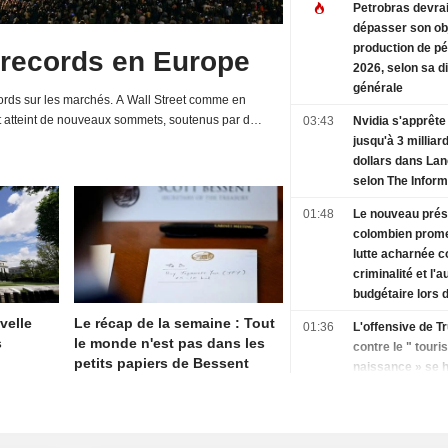
Petrobras devrai
dépasser son obj
production de pé
 records en Europe
2026, selon sa d
générale
rds sur les marchés. A Wall Street comme en
t atteint de nouveaux sommets, soutenus par de
03:43
Nvidia s'apprête 
d'entreprises et une relative détente de la...
jusqu'à 3 milliar
dollars dans La
selon The Inform
01:48
Le nouveau prés
colombien prom
lutte acharnée c
criminalité et l'a
budgétaire lors 
discours d'inves
velle
Le récap de la semaine : Tout
01:36
L'offensive de 
s
le monde n'est pas dans les
contre le " tour
petits papiers de Bessent
naissance » se h
obstacle juridiq
un arrêt de la Co
suprême
01:34
Les États-Unis s