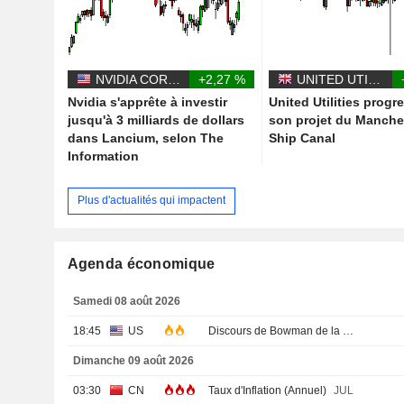
NVIDIA CORPORATION
+2,27 %
UNITED UTILITIES GROUP PLC
Nvidia s'apprête à investir
United Utilities progr
jusqu'à 3 milliards de dollars
son projet du Manche
dans Lancium, selon The
Ship Canal
Information
Plus d'actualités qui impactent
Agenda économique
Samedi 08 août 2026
18:45
US
Discours de Bowman de la Fed
Dimanche 09 août 2026
03:30
CN
Taux d'Inflation (Annuel)
JUL