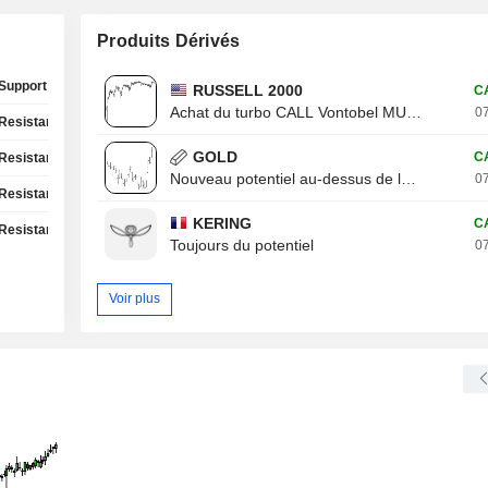
Produits Dérivés
Support Test
RUSSELL 2000
C
Achat du turbo CALL Vontobel MU13V
07
Resistance Test
GOLD
C
Resistance Test
Nouveau potentiel au-dessus de la résistance
07
Resistance Test
KERING
C
Resistance Test
Toujours du potentiel
07
Voir plus