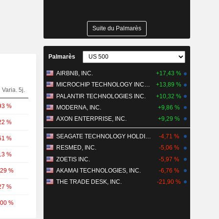
Suite du Palmarès
Palmarès
AIRBNB, INC.
+17,43 %
MICROCHIP TECHNOLOGY INCORPORATED
+13,89 %
Varia. 5j.
PALANTIR TECHNOLOGIES INC.
+10,32 %
93 %
MODERNA, INC.
+9,86 %
AXON ENTERPRISE, INC.
+9,29 %
22 %
SEAGATE TECHNOLOGY HOLDINGS PLC
-4,71 %
51 %
RESMED, INC.
-5,06 %
13 %
ZOETIS INC.
-5,97 %
,29 %
AKAMAI TECHNOLOGIES, INC.
-6,76 %
THE TRADE DESK, INC.
-21,90 %
27 %
,00 %