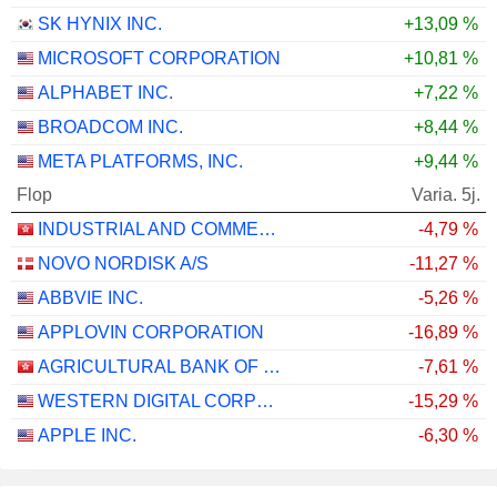
SK HYNIX INC.
+13,09 %
MICROSOFT CORPORATION
+10,81 %
ALPHABET INC.
+7,22 %
BROADCOM INC.
+8,44 %
META PLATFORMS, INC.
+9,44 %
Flop
Varia. 5j.
INDUSTRIAL AND COMMERCIAL BANK OF CHINA LIMITED
-4,79 %
NOVO NORDISK A/S
-11,27 %
ABBVIE INC.
-5,26 %
APPLOVIN CORPORATION
-16,89 %
AGRICULTURAL BANK OF CHINA LIMITED
-7,61 %
WESTERN DIGITAL CORPORATION
-15,29 %
APPLE INC.
-6,30 %