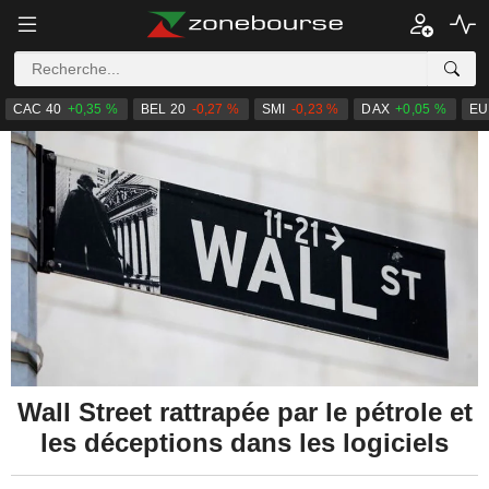
CAC 40
+0,35 %
BEL 20
-0,27 %
SMI
-0,23 %
DAX
+0,05 %
EU
Wall Street rattrapée par le pétrole et
les déceptions dans les logiciels