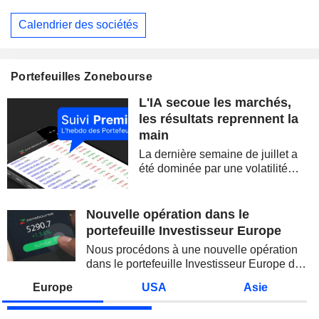
Calendrier des sociétés
Portefeuilles Zonebourse
L'IA secoue les marchés,
les résultats reprennent la
main
La dernière semaine de juillet a
été dominée par une volatilité
spectaculaire, concentrée sur les
valeurs technologiques et les
semi-conducteurs. Les
Nouvelle opération dans le
inquiétudes sur la soutenabilité
portefeuille Investisseur Europe
des...
Nous procédons à une nouvelle opération
dans le portefeuille Investisseur Europe de
Zonebourse.
Europe
USA
Asie