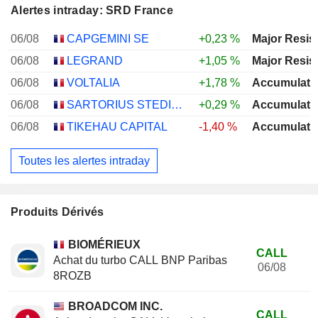
Alertes intraday: SRD France
06/08
CAPGEMINI SE
+0,23 %
Major Resis
06/08
LEGRAND
+1,05 %
Major Resis
06/08
VOLTALIA
+1,78 %
Accumulati
06/08
SARTORIUS STEDIM BIOTECH
+0,29 %
Accumulati
06/08
TIKEHAU CAPITAL
-1,40 %
Accumulati
Toutes les alertes intraday
Produits Dérivés
BIOMÉRIEUX
CALL
Achat du turbo CALL BNP Paribas
06/08
8ROZB
BROADCOM INC.
CALL