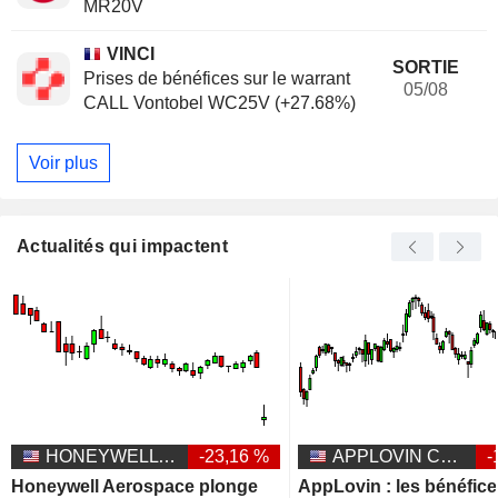
MR20V
VINCI
SORTIE
Prises de bénéfices sur le warrant
05/08
CALL Vontobel WC25V (+27.68%)
Voir plus
Actualités qui impactent
HONEYWELL AEROSPACE INC.
-23,16 %
APPLOVIN CORPORATION
-
Honeywell Aerospace plonge
AppLovin : les bénéfic