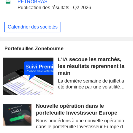
PETROBRAS
Publication des résultats - Q2 2026
Calendrier des sociétés
Portefeuilles Zonebourse
L'IA secoue les marchés,
les résultats reprennent la
main
La dernière semaine de juillet a
été dominée par une volatilité
spectaculaire, concentrée sur les
valeurs technologiques et les
semi-conducteurs. Les
Nouvelle opération dans le
inquiétudes sur la soutenabilité
portefeuille Investisseur Europe
des...
Nous procédons à une nouvelle opération
dans le portefeuille Investisseur Europe de
Zonebourse.