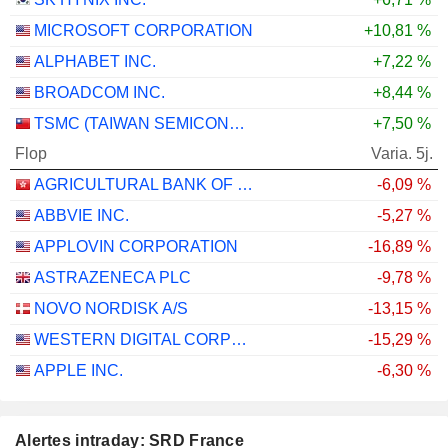
MICROSOFT CORPORATION
+10,81 %
ALPHABET INC.
+7,22 %
BROADCOM INC.
+8,44 %
TSMC (TAIWAN SEMICONDUCTOR MANUFACTURING COMPANY)
+7,50 %
Flop
Varia. 5j.
AGRICULTURAL BANK OF CHINA LIMITED
-6,09 %
ABBVIE INC.
-5,27 %
APPLOVIN CORPORATION
-16,89 %
ASTRAZENECA PLC
-9,78 %
NOVO NORDISK A/S
-13,15 %
WESTERN DIGITAL CORPORATION
-15,29 %
APPLE INC.
-6,30 %
Alertes intraday: SRD France