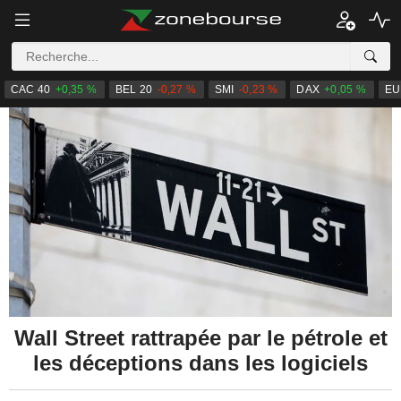
CAC 40
+0,35 %
BEL 20
-0,27 %
SMI
-0,23 %
DAX
+0,05 %
EU
Wall Street rattrapée par le pétrole et
les déceptions dans les logiciels