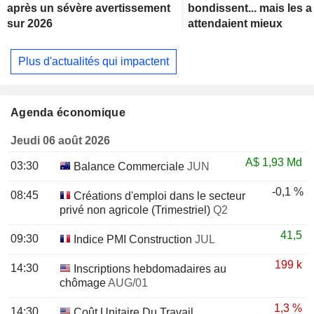
après un sévère avertissement
bondissent... mais les 
sur 2026
attendaient mieux
Plus d'actualités qui impactent
Agenda économique
Jeudi 06 août 2026
A$
1,93 Md
03:30
Balance Commerciale
JUN
-0,1 %
08:45
Créations d'emploi dans le secteur
privé non agricole (Trimestriel)
Q2
41,5
09:30
Indice PMI Construction
JUL
199 k
14:30
Inscriptions hebdomadaires au
chômage
AUG/01
1,3 %
14:30
Coût Unitaire Du Travail