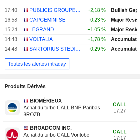
17:40
PUBLICIS GROUPE S.A.
+2,18 %
Bullish Gap
16:58
CAPGEMINI SE
+0,23 %
Major Resis
15:24
LEGRAND
+1,05 %
Major Resis
14:48
VOLTALIA
+1,78 %
Accumulati
14:48
SARTORIUS STEDIM BIOTECH
+0,29 %
Accumulati
Toutes les alertes intraday
Produits Dérivés
BIOMÉRIEUX
CALL
Achat du turbo CALL BNP Paribas
17:27
8ROZB
BROADCOM INC.
CALL
Achat du turbo CALL Vontobel
17:17