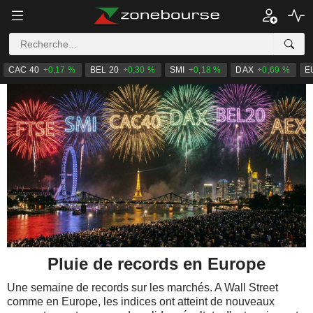
CAC 40
+0,17 %
BEL 20
+0,30 %
SMI
+0,18 %
DAX
+0,69 %
E
Pluie de records en Europe
Une semaine de records sur les marchés. A Wall Street
comme en Europe, les indices ont atteint de nouveaux