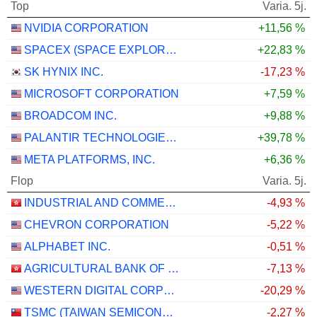
Top
Varia. 5j.
NVIDIA CORPORATION
+11,56 %
SPACEX (SPACE EXPLORATION TECHNOLOGIES)
+22,83 %
SK HYNIX INC.
-17,23 %
MICROSOFT CORPORATION
+7,59 %
BROADCOM INC.
+9,88 %
PALANTIR TECHNOLOGIES INC.
+39,78 %
META PLATFORMS, INC.
+6,36 %
Flop
Varia. 5j.
INDUSTRIAL AND COMMERCIAL BANK OF CHINA LIMITED
-4,93 %
CHEVRON CORPORATION
-5,22 %
ALPHABET INC.
-0,51 %
AGRICULTURAL BANK OF CHINA LIMITED
-7,13 %
WESTERN DIGITAL CORPORATION
-20,29 %
TSMC (TAIWAN SEMICONDUCTOR MANUFACTURING COMPANY)
-2,27 %