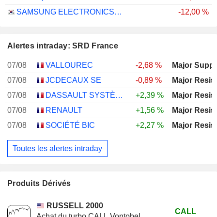
SAMSUNG ELECTRONICS CO., LTD.
-12,00 %
Alertes intraday: SRD France
07/08
VALLOUREC
-2,68 %
Major Suppo
07/08
JCDECAUX SE
-0,89 %
Major Resis
07/08
DASSAULT SYSTÈMES SE
+2,39 %
Major Resis
07/08
RENAULT
+1,56 %
Major Resis
07/08
SOCIÉTÉ BIC
+2,27 %
Major Resis
Toutes les alertes intraday
Produits Dérivés
RUSSELL 2000
CALL
Achat du turbo CALL Vontobel