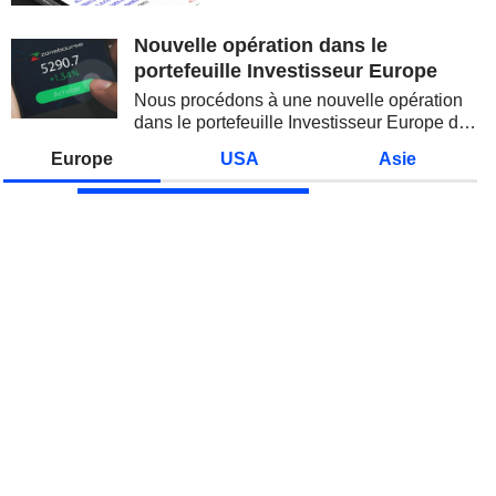
valeurs technologiques et les
semi-conducteurs. Les
Nouvelle opération dans le
inquiétudes sur la soutenabilité
portefeuille Investisseur Europe
des...
Nous procédons à une nouvelle opération
dans le portefeuille Investisseur Europe de
Zonebourse.
Europe
USA
Asie