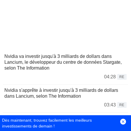
Nvidia va investir jusqu'à 3 milliards de dollars dans
Lancium, le développeur du centre de données Stargate,
selon The Information
04:28
RE
Nvidia s'apprête à investir jusqu'à 3 milliards de dollars
dans Lancium, selon The Information
03:43
RE
Le Brésil durcit les transferts de cryptomonnaies pour
Dès maintenant, trouvez facilement les meilleurs
freiner la fraude
investissements de demain !