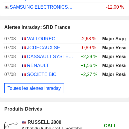
SAMSUNG ELECTRONICS CO., LTD.
-12,00 %
Alertes intraday: SRD France
07/08
VALLOUREC
-2,68 %
Major Suppo
07/08
JCDECAUX SE
-0,89 %
Major Resis
07/08
DASSAULT SYSTÈMES SE
+2,39 %
Major Resis
07/08
RENAULT
+1,56 %
Major Resis
07/08
SOCIÉTÉ BIC
+2,27 %
Major Resis
Toutes les alertes intraday
Produits Dérivés
RUSSELL 2000
CALL
Achat du turbo CALL Vontobel