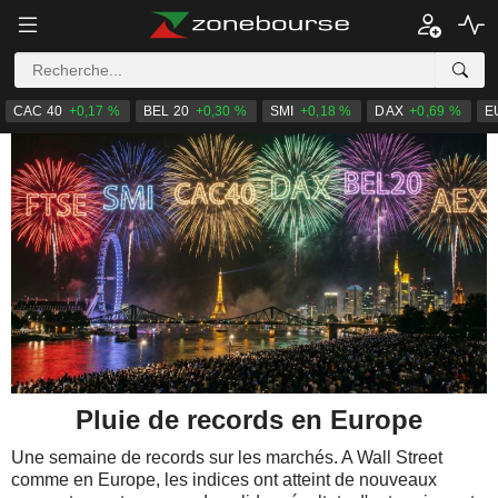
CAC 40
+0,17 %
BEL 20
+0,30 %
SMI
+0,18 %
DAX
+0,69 %
E
Pluie de records en Europe
Une semaine de records sur les marchés. A Wall Street
comme en Europe, les indices ont atteint de nouveaux