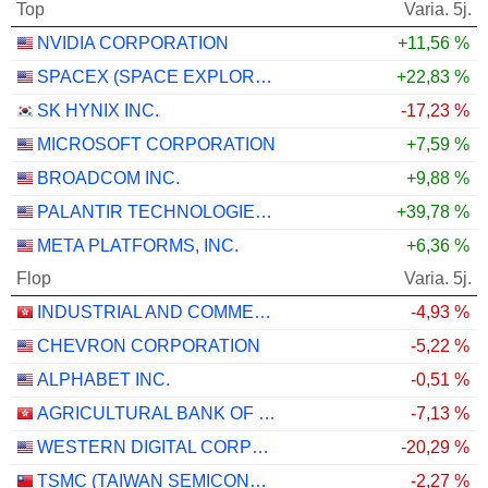
Top
Varia. 5j.
NVIDIA CORPORATION
+11,56 %
SPACEX (SPACE EXPLORATION TECHNOLOGIES)
+22,83 %
SK HYNIX INC.
-17,23 %
MICROSOFT CORPORATION
+7,59 %
BROADCOM INC.
+9,88 %
PALANTIR TECHNOLOGIES INC.
+39,78 %
META PLATFORMS, INC.
+6,36 %
Flop
Varia. 5j.
INDUSTRIAL AND COMMERCIAL BANK OF CHINA LIMITED
-4,93 %
CHEVRON CORPORATION
-5,22 %
ALPHABET INC.
-0,51 %
AGRICULTURAL BANK OF CHINA LIMITED
-7,13 %
WESTERN DIGITAL CORPORATION
-20,29 %
TSMC (TAIWAN SEMICONDUCTOR MANUFACTURING COMPANY)
-2,27 %