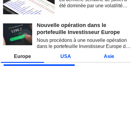
été dominée par une volatilité
spectaculaire, concentrée sur les
valeurs technologiques et les
semi-conducteurs. Les
Nouvelle opération dans le
inquiétudes sur la soutenabilité
portefeuille Investisseur Europe
des...
Nous procédons à une nouvelle opération
dans le portefeuille Investisseur Europe de
Zonebourse.
Europe
USA
Asie