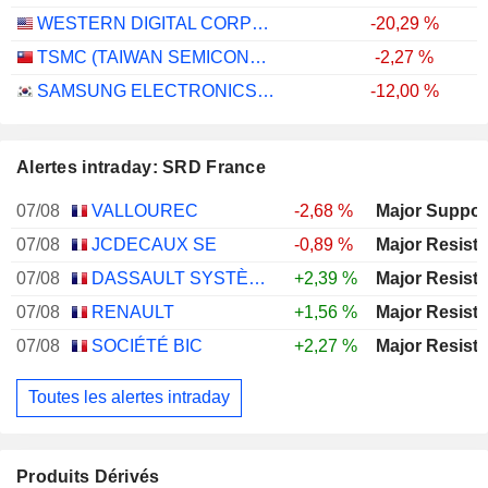
WESTERN DIGITAL CORPORATION
-20,29 %
TSMC (TAIWAN SEMICONDUCTOR MANUFACTURING COMPANY)
-2,27 %
SAMSUNG ELECTRONICS CO., LTD.
-12,00 %
Alertes intraday: SRD France
07/08
VALLOUREC
-2,68 %
07/08
JCDECAUX SE
-0,89 %
07/08
DASSAULT SYSTÈMES SE
+2,39 %
07/08
RENAULT
+1,56 %
07/08
SOCIÉTÉ BIC
+2,27 %
Toutes les alertes intraday
Produits Dérivés