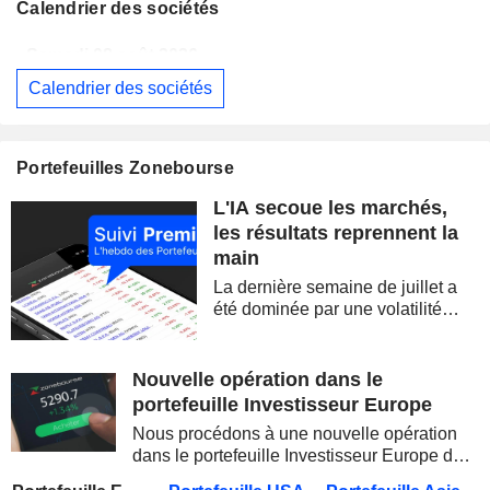
Calendrier des sociétés
Samedi 08 août 2026
Calendrier des sociétés
BERKSHIRE HATHAWAY INC.
Publication des résultats - Q2 2026
14:00
CAMBRICON TECHNOLOGIES CORPORATION LIMITED
Publication des résultats - Q2 2026
Portefeuilles Zonebourse
Samedi 08 août 2026
L'IA secoue les marchés,
WESTPAC BANKING CORPORATION
Publication des résultats - Q3 2026
AS
les résultats reprennent la
main
BARRICK MINING CORPORATION
Publication des résultats - Q2 2026
12:00
La dernière semaine de juillet a
SIMON PROPERTY GROUP, INC.
Publication des résultats - Q2 2026
été dominée par une volatilité
spectaculaire, concentrée sur les
FERGUSON ENTERPRISES INC.
Publication des résultats - Q2 2026
12:45
valeurs technologiques et les
semi-conducteurs. Les
Nouvelle opération dans le
ROCKET LAB CORPORATION
Publication des résultats - Q2 2026
inquiétudes sur la soutenabilité
portefeuille Investisseur Europe
des...
MOORE THREADS TECHNOLOGY CO., LTD.
Publication des résultats - Q2 2026
Nous procédons à une nouvelle opération
dans le portefeuille Investisseur Europe de
AMRIZE AG
Publication des résultats - Q2 2026
Zonebourse.