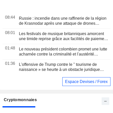
08:44
Russie : incendie dans une raffinerie de la région
de Krasnodar après une attaque de drones
ukrainiens
08:01
Les festivals de musique britanniques amorcent
une timide reprise grâce aux facilités de paiement
et aux services premium
01:48
Le nouveau président colombien promet une lutte
acharnée contre la criminalité et l'austérité
budgétaire lors de son discours d'investiture
01:36
L'offensive de Trump contre le " tourisme de
naissance » se heurte à un obstacle juridique
après un arrêt de la Cour suprême
Espace Devises / Forex
Cryptomonnaies