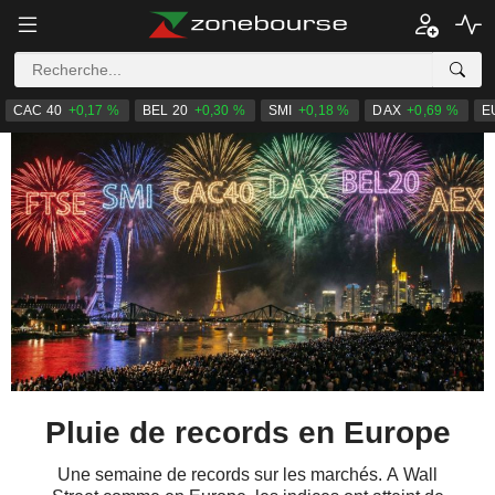
CAC 40
+0,17 %
BEL 20
+0,30 %
SMI
+0,18 %
DAX
+0,69 %
E
Pluie de records en Europe
Une semaine de records sur les marchés. A Wall