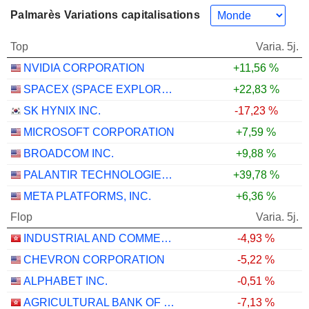
Palmarès Variations capitalisations
Top
Varia. 5j.
NVIDIA CORPORATION
+11,56 %
SPACEX (SPACE EXPLORATION TECHNOLOGIES)
+22,83 %
SK HYNIX INC.
-17,23 %
MICROSOFT CORPORATION
+7,59 %
BROADCOM INC.
+9,88 %
PALANTIR TECHNOLOGIES INC.
+39,78 %
META PLATFORMS, INC.
+6,36 %
Flop
Varia. 5j.
INDUSTRIAL AND COMMERCIAL BANK OF CHINA LIMITED
-4,93 %
CHEVRON CORPORATION
-5,22 %
ALPHABET INC.
-0,51 %
AGRICULTURAL BANK OF CHINA LIMITED
-7,13 %