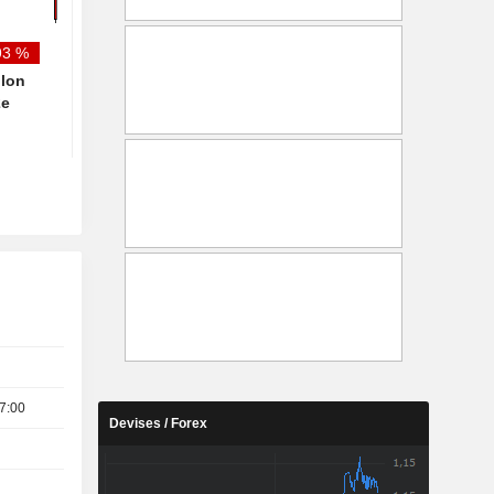
l'achat - BN
93 %
llon
2e
7:00
Devises / Forex