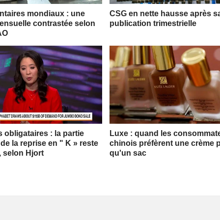
entaires mondiaux : une
CSG en nette hausse après s
nsuelle contrastée selon
publication trimestrielle
FAO
obligataires : la partie
Luxe : quand les consommat
 de la reprise en " K » reste
chinois préfèrent une crème p
, selon Hjort
qu'un sac