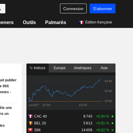
Connexion
S'abonner
eeners
Outils
Palmarès
Édition française
Indices
Europe
Amériques
Asie
it publier
de 866
onnes -
èle une
ns un
CAC 40
8 743
+0,50 %
BEL 20
5 813
+0,91 %
des
SMI
14 609
+0,62 %