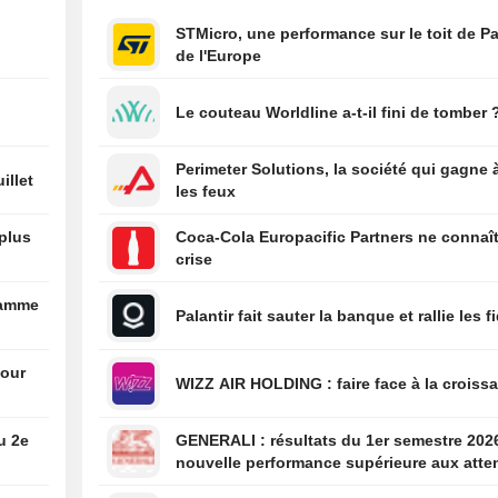
dividende trimest
STMicro, une performance sur le toit de Pa
numéraire, payab
de l'Europe
septembre 2026
12:50
Cloudflare relèv
Le couteau Worldline a-t-il fini de tomber 
prévisions annue
après des résult
supérieurs aux a
Perimeter Solutions, la société qui gagne 
illet
deuxième trimes
les feux
12:50
RBC : L'incertit
 plus
Coca-Cola Europacific Partners ne connaît
l'actionnariat pè
crise
stratégie à long
Commerzbank ;
ramme
prévisions ajust
Palantir fait sauter la banque et rallie les f
12:50
Berenberg souli
l'impact favorabl
pour
WIZZ AIR HOLDING : faire face à la cro
météo sur les ré
Swiss Re au T2 ;
prévisions mises
u 2e
GENERALI : résultats du 1er semestre 2026 : une
nouvelle performance supérieure aux atte
12:45
L'UE autorise le
bien que partiellement anticipée
d'Atlantic Aviati