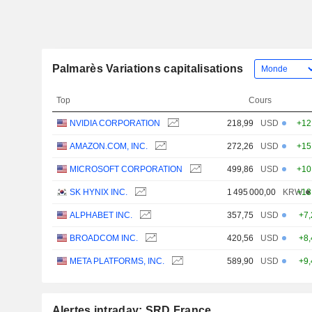
Palmarès Variations capitalisations
Top
Cours
NVIDIA CORPORATION
218,99
USD
+12
AMAZON.COM, INC.
272,26
USD
+15
MICROSOFT CORPORATION
499,86
USD
+10
SK HYNIX INC.
1 495 000,00
KRW
+13
ALPHABET INC.
357,75
USD
+7
BROADCOM INC.
420,56
USD
+8
META PLATFORMS, INC.
589,90
USD
+9
Alertes intraday: SRD France