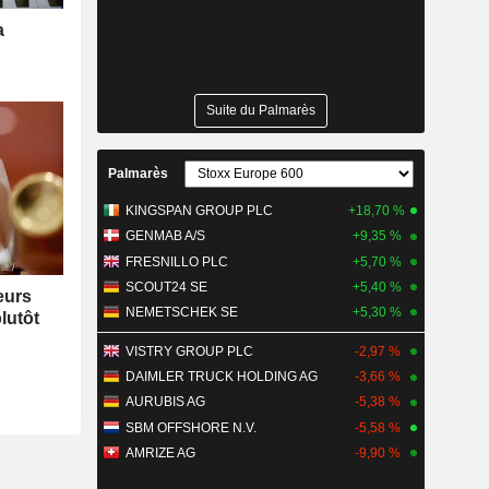
a
Suite du Palmarès
Palmarès
KINGSPAN GROUP PLC
+18,70 %
GENMAB A/S
+9,35 %
FRESNILLO PLC
+5,70 %
SCOUT24 SE
+5,40 %
eurs
NEMETSCHEK SE
+5,30 %
lutôt
VISTRY GROUP PLC
-2,97 %
DAIMLER TRUCK HOLDING AG
-3,66 %
AURUBIS AG
-5,38 %
SBM OFFSHORE N.V.
-5,58 %
AMRIZE AG
-9,90 %