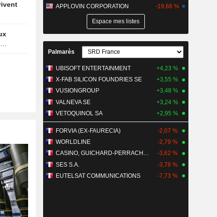
APPLOVIN CORPORATION
-19,66 %
anagement
Espace mes listes
Palmarès
UBISOFT ENTERTAINMENT
+4,23 %
X-FAB SILICON FOUNDRIES SE
+3,55 %
VUSIONGROUP
+3,48 %
VALNEVA SE
+3,24 %
VETOQUINOL SA
+2,95 %
FORVIA (EX-FAURECIA)
-2,07 %
WORLDLINE
-2,79 %
CASINO, GUICHARD-PERRACHON SA
-3,62 %
SES S.A.
-3,78 %
EUTELSAT COMMUNICATIONS
-7,73 %