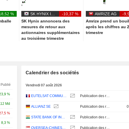
18,52 %
SK HYNIX INC.
-10,37 %
AMRIZE AG
-9,
mballe
SK Hynix annoncera des
Amrize prend un boui
mesures de retour aux
après les chiffres au 
actionnaires supplémentaires
trimestre
au troisième trimestre
Calendrier des sociétés
Publié
Vendredi 07 août 2026
23,9 %
EUTELSAT COMMUNICATIONS
Publication des résultats - Annuel 2026
112 Md
ALLIANZ SE
Publication des résultats - Q2 2026
0
27,5 %
STATE BANK OF INDIA
Publication des résultats - Q1 2027
8,3 %
OVERSEA-CHINESE BANKING CORPORATION LIMITED
Publication des résultats - Q2 2026