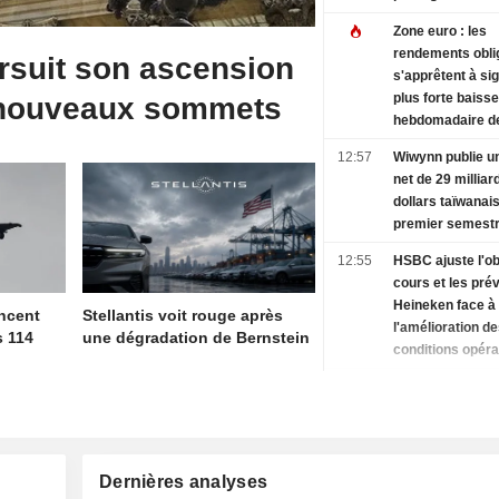
Zone euro : les
rendements obli
rsuit son ascension
s'apprêtent à sig
plus forte baisse
 nouveaux sommets
hebdomadaire de
avant les chiffre
12:57
Wiwynn publie u
américains
net de 29 milliar
dollars taïwanai
premier semest
12:55
HSBC ajuste l'ob
cours et les pré
Heineken face à
ncent
Stellantis voit rouge après
l'amélioration d
s 114
une dégradation de Bernstein
conditions opéra
; recommandatio
12:54
L'action Cloudfla
maintenue
après le relève
ses prévisions, 
la demande liée à
Dernières analyses
12:52
ResMed Inc. ann