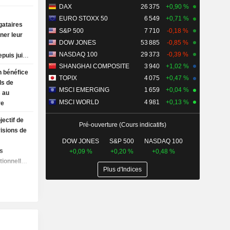
DAX
26 375
+0,90 %
EURO STOXX 50
6 549
+0,71 %
gataires
S&P 500
7 710
-0,18 %
ner leur
DOW JONES
53 885
-0,85 %
NASDAQ 100
29 373
-0,39 %
puis juin
s
SHANGHAI COMPOSITE
3 940
+1,02 %
n bénéfice
TOPIX
4 075
+0,47 %
ds de
MSCI EMERGING
1 659
+0,04 %
s au
MSCI WORLD
4 981
+0,13 %
re
jectif de
Pré-ouverture (Cours indicatifs)
visions de
DOW JONES
S&P 500
NASDAQ 100
es
+0,09 %
+0,20 %
+0,48 %
tionnelles
Plus d'Indices
n d'achat
re bondit
ment de
porté par
 l'IA
once un