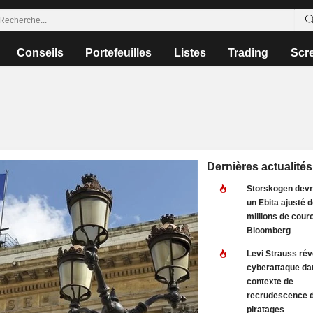
Conseils
Portefeuilles
Listes
Trading
Scr
Dernières actualités
Storskogen devra
un Ebita ajusté 
millions de cour
Bloomberg
Levi Strauss rév
cyberattaque da
contexte de
recrudescence 
piratages