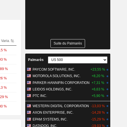
Varia. 5j.
Suite du Palmarès
15 %
93 %
Palmarès
,89 %
PAYCOM SOFTWARE, INC.
+23,55 %
MOTOROLA SOLUTIONS, INC.
+8,20 %
26 %
PARKER-HANNIFIN CORPORATION
+7,31 %
13 %
LEIDOS HOLDINGS, INC.
+6,63 %
PTC INC.
+5,90 %
,29 %
WESTERN DIGITAL CORPORATION
-13,03 %
30 %
AXON ENTERPRISE, INC.
-14,28 %
EPAM SYSTEMS, INC.
-15,29 %
DATADOG, INC.
-19,03 %