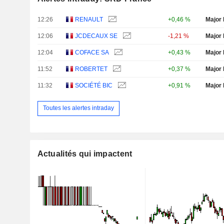
12:26
RENAULT
+0,46 %
Major 
12:06
JCDECAUX SE
-1,21 %
Major 
12:04
COFACE SA
+0,43 %
Major 
11:52
ROBERTET
+0,37 %
Major 
11:32
SOCIÉTÉ BIC
+0,91 %
Major 
Toutes les alertes intraday
Actualités qui impactent