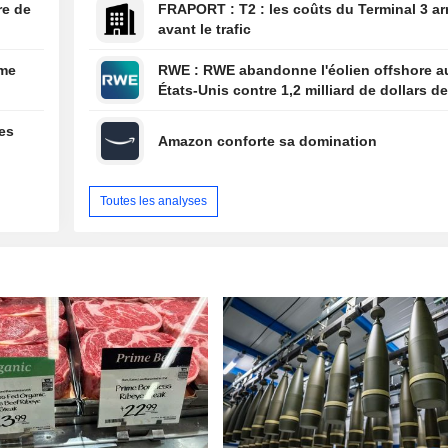
re de
FRAPORT : T2 : les coûts du Terminal 3 arrivent
Apollo Global M
avant le trafic
et KKR
ume
RWE : RWE abandonne l'éolien offshore aux
États-Unis contre 1,2 milliard de dollars de
l'administration américaine
des
Amazon conforte sa domination
Toutes les analyses