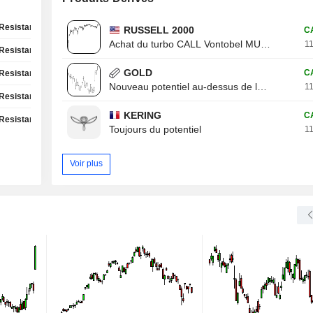
Resistance Test
RUSSELL 2000
C
Achat du turbo CALL Vontobel MU13V
11
Resistance Test
GOLD
C
Resistance Test
Nouveau potentiel au-dessus de la résistance
11
Resistance Test
KERING
C
Resistance Test
Toujours du potentiel
11
Voir plus