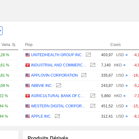
Varia. 5j.
Flop
Cours
,28 %
UNITEDHEALTH GROUP INC.
403,97
USD
-4,
,61 %
INDUSTRIAL AND COMMERCIAL BANK OF CHINA LIMITED
7,140
HKD
-4,
,81 %
APPLOVIN CORPORATION
335,67
USD
-16
,09 %
ABBVIE INC.
243,87
USD
-5,
,22 %
AGRICULTURAL BANK OF CHINA LIMITED
5,860
HKD
-7,
,44 %
WESTERN DIGITAL CORPORATION
451,52
USD
-15
,44 %
APPLE INC.
312,41
USD
-6,
Produits Dérivés