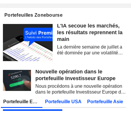
BARRICK MINING CORPORATION
Publication des résultats - Q2 2026
12:00
Portefeuilles Zonebourse
SIMON PROPERTY GROUP, INC.
Publication des résultats - Q2 2026
L'IA secoue les marchés,
FERGUSON ENTERPRISES INC.
Publication des résultats - Q2 2026
12:45
les résultats reprennent la
main
ROCKET LAB CORPORATION
Publication des résultats - Q2 2026
La dernière semaine de juillet a
MOORE THREADS TECHNOLOGY CO., LTD.
Publication des résultats - Q2 2026
été dominée par une volatilité
spectaculaire, concentrée sur les
AMRIZE AG
Publication des résultats - Q2 2026
valeurs technologiques et les
semi-conducteurs. Les
Nouvelle opération dans le
JBS N.V.
Publication des résultats - Q2 2026
inquiétudes sur la soutenabilité
portefeuille Investisseur Europe
des...
GEA GROUP AG
Publication des résultats - Q2 2026
Nous procédons à une nouvelle opération
dans le portefeuille Investisseur Europe de
Lundi 10 août 2026
Zonebourse.
Portefeuille Europe
Portefeuille USA
Portefeuille Asie
VIEL & CIE
Publication des résultats - Q2 2026