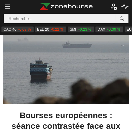
CAC 40
-0,03 %
BEL 20
-0,22 %
SMI
+0,23 %
DAX
+0,30 %
EU
Bourses européennes :
séance contrastée face aux