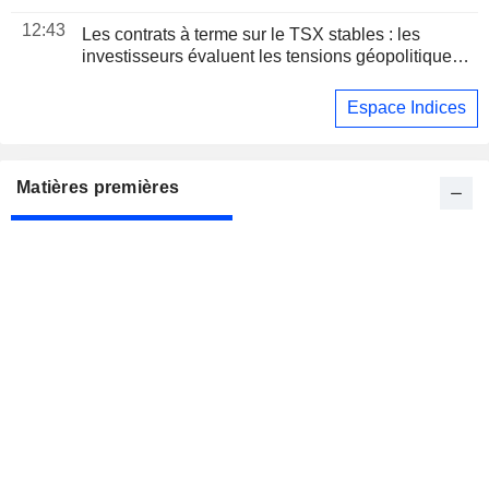
proche de sa " valeur réelle » à 96 pour un dollar
12:43
Les contrats à terme sur le TSX stables : les
investisseurs évaluent les tensions géopolitiques
et les résultats d'entreprises
Espace Indices
Matières premières