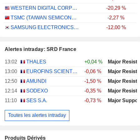
WESTERN DIGITAL CORPORATION
-20,29 %
TSMC (TAIWAN SEMICONDUCTOR MANUFACTURING COMPANY)
-2,27 %
SAMSUNG ELECTRONICS CO., LTD.
-12,00 %
Alertes intraday: SRD France
13:02
THALES
+0,04 %
13:00
EUROFINS SCIENTIFIC SE
-0,06 %
12:50
AMUNDI
-1,50 %
12:14
SODEXO
-0,35 %
11:10
SES S.A.
-0,73 %
Toutes les alertes intraday
Produits Dérivés