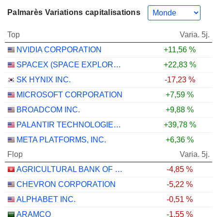
Palmarès Variations capitalisations
Top
Varia. 5j.
NVIDIA CORPORATION
+11,56 %
SPACEX (SPACE EXPLORATION TECHNOLOGIES)
+22,83 %
SK HYNIX INC.
-17,23 %
MICROSOFT CORPORATION
+7,59 %
BROADCOM INC.
+9,88 %
PALANTIR TECHNOLOGIES INC.
+39,78 %
META PLATFORMS, INC.
+6,36 %
Flop
Varia. 5j.
AGRICULTURAL BANK OF CHINA LIMITED
-4,85 %
CHEVRON CORPORATION
-5,22 %
ALPHABET INC.
-0,51 %
ARAMCO
-1,55 %