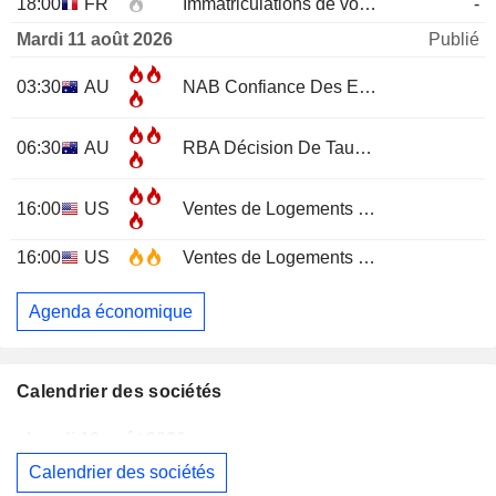
18:00
FR
Immatriculations de voitures neuves (annuelles)
-
Mardi 11 août 2026
Publié
03:30
AU
NAB Confiance Des Entreprises
JUL
06:30
AU
RBA Décision De Taux D'Intérêt
16:00
US
Ventes de Logements Existants
JUL
16:00
US
Ventes de Logements Existants (Mensuel)
Agenda économique
Calendrier des sociétés
Lundi 10 août 2026
Calendrier des sociétés
WESTPAC BANKING CORPORATION
Publication des résultats - Q3 2026
AS