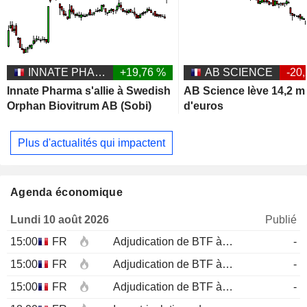
INNATE PHARMA
+19,76 %
AB SCIENCE
-20
Innate Pharma s'allie à Swedish
AB Science lève 14,2 mi
Orphan Biovitrum AB (Sobi)
d'euros
Plus d'actualités qui impactent
Agenda économique
Lundi 10 août 2026
Publié
15:00
FR
Adjudication de BTF à 12 mois
-
15:00
FR
Adjudication de BTF à 6 mois
-
15:00
FR
Adjudication de BTF à 3 mois
-