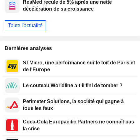
ResMed recule de 5% après une nette
consommation, selon Morgan Stanley
décélération de sa croissance
Toute l'actualité
Dernières analyses
STMicro, une performance sur le toit de Paris et
de l'Europe
Le couteau Worldline a-t-il fini de tomber ?
Perimeter Solutions, la société qui gagne à
tous les feux
Coca-Cola Europacific Partners ne connaît pas
la crise