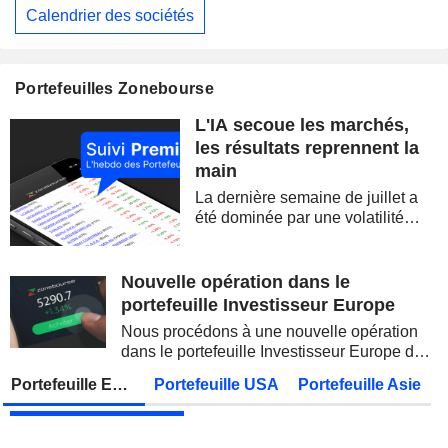
Calendrier des sociétés
EUTELSAT COMMUNICATIONS
Publication des résultats - Annuel 2026
ALLIANZ SE
Publication des résultats - Q2 2026
07:00
Portefeuilles Zonebourse
STATE BANK OF INDIA
Publication des résultats - Q1 2027
L'IA secoue les marchés,
OVERSEA-CHINESE BANKING CORPORATION LIMITED
Publication des résultats - Q2 2026
les résultats reprennent la
main
MUNICH RE
Publication des résultats - Q2 2026
La dernière semaine de juillet a
JAPAN POST BANK CO., LTD.
Publication des résultats - Q1 2027
été dominée par une volatilité
spectaculaire, concentrée sur les
ADNOC GAS PLC
Publication des résultats - Q2 2026
valeurs technologiques et les
semi-conducteurs. Les
Nouvelle opération dans le
KDDI CORPORATION
Publication des résultats - Q1 2027
AS
inquiétudes sur la soutenabilité
portefeuille Investisseur Europe
des...
UNITED OVERSEAS BANK LIMITED
Publication des résultats - Q2 2026
Nous procédons à une nouvelle opération
dans le portefeuille Investisseur Europe de
FUJIKURA LTD.
Publication des résultats - Q1 2027
Zonebourse.
Portefeuille Europe
Portefeuille USA
Portefeuille Asie