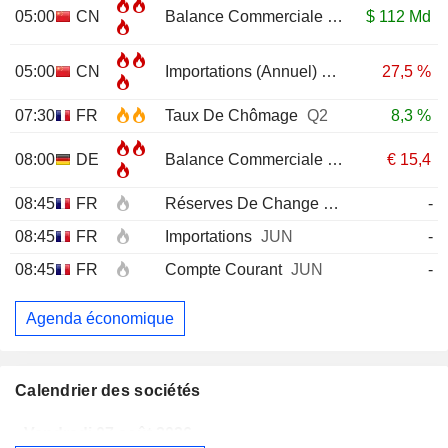
05:00
CN
Balance Commerciale
JUL
$
112 Md
05:00
CN
Importations (Annuel)
JUL
27,5 %
07:30
FR
Taux De Chômage
Q2
8,3 %
08:00
DE
Balance Commerciale
JUN
€
15,4
08:45
FR
Réserves De Change
JUL
-
08:45
FR
Importations
JUN
-
08:45
FR
Compte Courant
JUN
-
Agenda économique
Calendrier des sociétés
Vendredi 07 août 2026