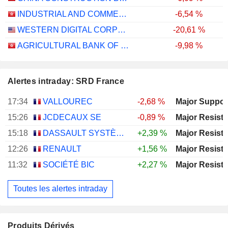
INDUSTRIAL AND COMMERCIAL BANK OF CHINA LIMITED
-6,54 %
WESTERN DIGITAL CORPORATION
-20,61 %
AGRICULTURAL BANK OF CHINA LIMITED
-9,98 %
Alertes intraday: SRD France
17:34
VALLOUREC
-2,68 %
15:26
JCDECAUX SE
-0,89 %
15:18
DASSAULT SYSTÈMES SE
+2,39 %
12:26
RENAULT
+1,56 %
11:32
SOCIÉTÉ BIC
+2,27 %
Toutes les alertes intraday
Produits Dérivés