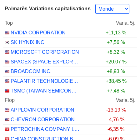
Palmarès Variations capitalisations
Top
Varia. 5j.
NVIDIA CORPORATION
+11,13 %
SK HYNIX INC.
+7,56 %
MICROSOFT CORPORATION
+8,32 %
SPACEX (SPACE EXPLORATION TECHNOLOGIES)
+20,07 %
BROADCOM INC.
+8,93 %
PALANTIR TECHNOLOGIES INC.
+38,45 %
TSMC (TAIWAN SEMICONDUCTOR MANUFACTURING COMPANY)
+7,48 %
Flop
Varia. 5j.
APPLOVIN CORPORATION
-13,19 %
CHEVRON CORPORATION
-4,76 %
PETROCHINA COMPANY LIMITED
-6,35 %
CHINA CONSTRUCTION BANK CORPORATION
-6,09 %