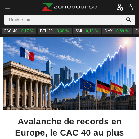
CAC 40
+0,17 %
BEL 20
+0,30 %
SMI
+0,18 %
DAX
+0,69 %
E
Avalanche de records en
Europe, le CAC 40 au plus