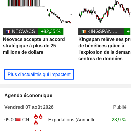
NEOVACS
+82,35 %
KINGSPAN GROUP PLC
+
Néovacs accepte un accord
Kingspan relève ses pr
stratégique à plus de 25
de bénéfices grâce à
millions de dollars
l'explosion de la dema
centres de données
Plus d'actualités qui impactent
Agenda économique
Vendredi 07 août 2026
Publié
05:00
CN
Exportations (Annuelle)
JUL
23,9 %