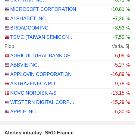
MICROSOFT CORPORATION
+10,81 %
ALPHABET INC.
+7,26 %
BROADCOM INC.
+8,53 %
TSMC (TAIWAN SEMICONDUCTOR MANUFACTURING COMPANY)
+7,50 %
Flop
Varia. 5j.
AGRICULTURAL BANK OF CHINA LIMITED
-6,09 %
ABBVIE INC.
-5,27 %
APPLOVIN CORPORATION
-16,89 %
ASTRAZENECA PLC
-9,78 %
NOVO NORDISK A/S
-13,15 %
WESTERN DIGITAL CORPORATION
-15,29 %
APPLE INC.
-6,30 %
Alertes intraday: SRD France