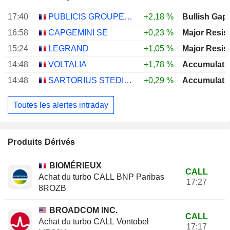
17:40
PUBLICIS GROUPE S.A.
+2,18 %
Bullish Gap
16:58
CAPGEMINI SE
+0,23 %
Major Resis
15:24
LEGRAND
+1,05 %
Major Resis
14:48
VOLTALIA
+1,78 %
Accumulati
14:48
SARTORIUS STEDIM BIOTECH
+0,29 %
Accumulati
Toutes les alertes intraday
Produits Dérivés
BIOMÉRIEUX
CALL
Achat du turbo CALL BNP Paribas
17:27
8ROZB
BROADCOM INC.
CALL
Achat du turbo CALL Vontobel
17:17