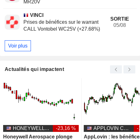
MR20V
VINCI
SORTIE
Prises de bénéfices sur le warrant
05/08
CALL Vontobel WC25V (+27.68%)
Voir plus
Actualités qui impactent
HONEYWELL AEROSPACE INC.
-23,16 %
APPLOVIN CORPORATION
-
Honeywell Aerospace plonge
AppLovin : les bénéfic