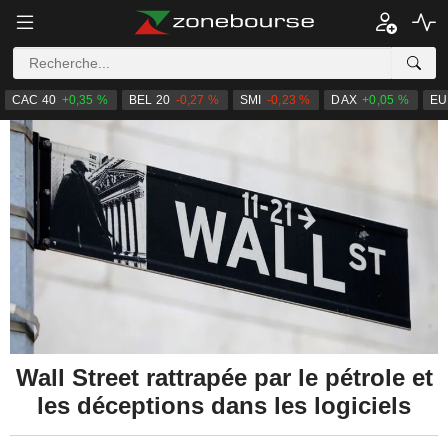
CAC 40
+0,35 %
BEL 20
-0,27 %
SMI
-0,23 %
DAX
+0,05 %
EU
Wall Street rattrapée par le pétrole et
les déceptions dans les logiciels