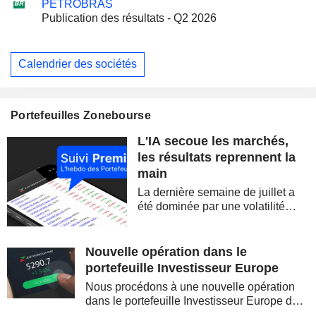
PETROBRAS
Publication des résultats - Q2 2026
Calendrier des sociétés
Portefeuilles Zonebourse
L'IA secoue les marchés,
les résultats reprennent la
main
La dernière semaine de juillet a
été dominée par une volatilité
spectaculaire, concentrée sur les
valeurs technologiques et les
semi-conducteurs. Les
Nouvelle opération dans le
inquiétudes sur la soutenabilité
portefeuille Investisseur Europe
des...
Nous procédons à une nouvelle opération
dans le portefeuille Investisseur Europe de
Zonebourse.