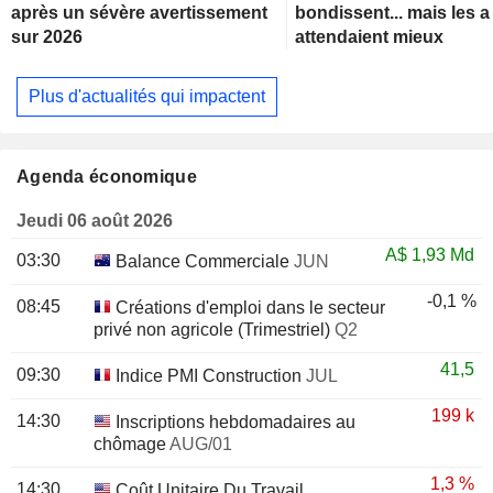
après un sévère avertissement
bondissent... mais les 
sur 2026
attendaient mieux
Plus d'actualités qui impactent
Agenda économique
Jeudi 06 août 2026
A$
1,93 Md
03:30
Balance Commerciale
JUN
-0,1 %
08:45
Créations d'emploi dans le secteur
privé non agricole (Trimestriel)
Q2
41,5
09:30
Indice PMI Construction
JUL
199 k
14:30
Inscriptions hebdomadaires au
chômage
AUG/01
1,3 %
14:30
Coût Unitaire Du Travail