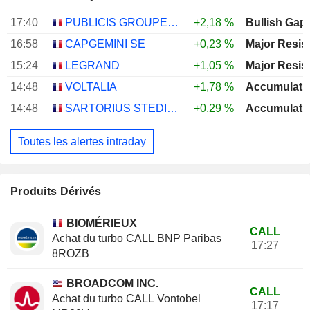
17:40
PUBLICIS GROUPE S.A.
+2,18 %
Bullish Gap
16:58
CAPGEMINI SE
+0,23 %
Major Resis
15:24
LEGRAND
+1,05 %
Major Resis
14:48
VOLTALIA
+1,78 %
Accumulati
14:48
SARTORIUS STEDIM BIOTECH
+0,29 %
Accumulati
Toutes les alertes intraday
Produits Dérivés
BIOMÉRIEUX
CALL
Achat du turbo CALL BNP Paribas
17:27
8ROZB
BROADCOM INC.
CALL
Achat du turbo CALL Vontobel
17:17