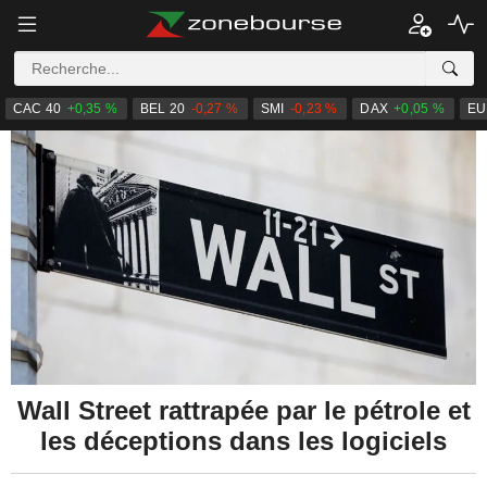
CAC 40
+0,35 %
BEL 20
-0,27 %
SMI
-0,23 %
DAX
+0,05 %
EU
Wall Street rattrapée par le pétrole et
les déceptions dans les logiciels