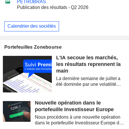
PETROBRAS
Publication des résultats - Q2 2026
Calendrier des sociétés
Portefeuilles Zonebourse
L'IA secoue les marchés,
les résultats reprennent la
main
La dernière semaine de juillet a
été dominée par une volatilité
spectaculaire, concentrée sur les
valeurs technologiques et les
semi-conducteurs. Les
Nouvelle opération dans le
inquiétudes sur la soutenabilité
portefeuille Investisseur Europe
des...
Nous procédons à une nouvelle opération
dans le portefeuille Investisseur Europe de
Zonebourse.