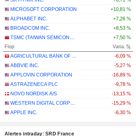
MICROSOFT CORPORATION
+10,81 %
ALPHABET INC.
+7,26 %
BROADCOM INC.
+8,53 %
TSMC (TAIWAN SEMICONDUCTOR MANUFACTURING COMPANY)
+7,50 %
Flop
Varia. 5j.
AGRICULTURAL BANK OF CHINA LIMITED
-6,09 %
ABBVIE INC.
-5,27 %
APPLOVIN CORPORATION
-16,89 %
ASTRAZENECA PLC
-9,78 %
NOVO NORDISK A/S
-13,15 %
WESTERN DIGITAL CORPORATION
-15,29 %
APPLE INC.
-6,30 %
Alertes intraday: SRD France