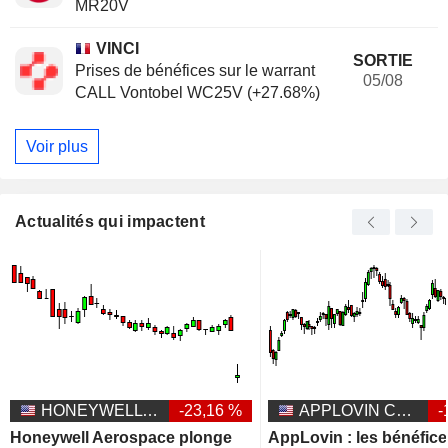
MR20V
VINCI
SORTIE
Prises de bénéfices sur le warrant
05/08
CALL Vontobel WC25V (+27.68%)
Voir plus
Actualités qui impactent
HONEYWELL AEROSPACE INC.
-23,16 %
APPLOVIN CORPORATION
-
Honeywell Aerospace plonge
AppLovin : les bénéfic