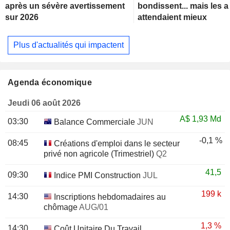
après un sévère avertissement
bondissent... mais les 
sur 2026
attendaient mieux
Plus d'actualités qui impactent
Agenda économique
Jeudi 06 août 2026
A$
1,93 Md
03:30
Balance Commerciale
JUN
-0,1 %
08:45
Créations d'emploi dans le secteur
privé non agricole (Trimestriel)
Q2
41,5
09:30
Indice PMI Construction
JUL
199 k
14:30
Inscriptions hebdomadaires au
chômage
AUG/01
1,3 %
14:30
Coût Unitaire Du Travail