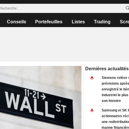
Conseils
Portefeuilles
Listes
Trading
Scr
Dernières actualités
Siemens relève 
prévisions après
enregistré le bé
industriel le plu
son histoire
Samsung et SK H
actionnaires ré
une redistributio
manne financièr