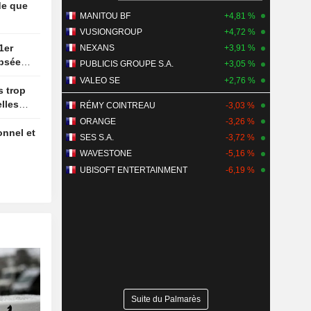
MANITOU BF
+4,81 %
VUSIONGROUP
+4,72 %
NEXANS
+3,91 %
ipsée
PUBLICIS GROUPE S.A.
+3,05 %
ture des
VALEO SE
+2,76 %
lles
RÉMY COINTREAU
-3,03 %
ORANGE
-3,26 %
SES S.A.
-3,72 %
WAVESTONE
-5,16 %
UBISOFT ENTERTAINMENT
-6,19 %
Suite du Palmarès