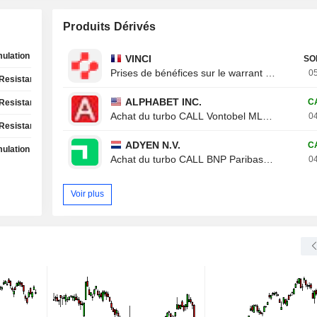
Produits Dérivés
ulation Phase
VINCI
SO
Prises de bénéfices sur le warrant CALL Von
05
Resistance Test
ALPHABET INC.
C
Resistance Test
Achat du turbo CALL Vontobel ML19V
04
Resistance Test
ADYEN N.V.
C
ulation Phase
Achat du turbo CALL BNP Paribas 788XB
04
Voir plus