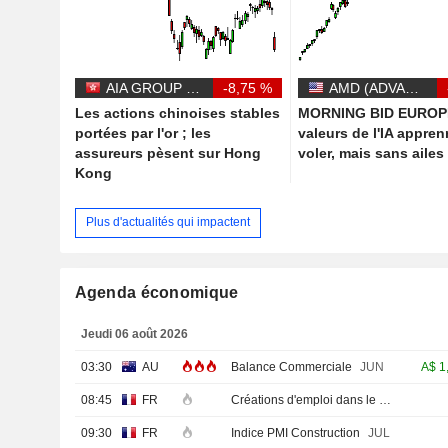
AIA GROUP LIMITED
-8,75 %
AMD (ADVANCED MICRO DEVICES)
Les actions chinoises stables
MORNING BID EUROPE
portées par l'or ; les
valeurs de l'IA appren
assureurs pèsent sur Hong
voler, mais sans ailes
Kong
Plus d'actualités qui impactent
Agenda économique
Jeudi 06 août 2026
03:30
AU
Balance Commerciale
JUN
A$
1
08:45
FR
Créations d'emploi dans le secteur privé non agricole (Trimestriel)
09:30
FR
Indice PMI Construction
JUL