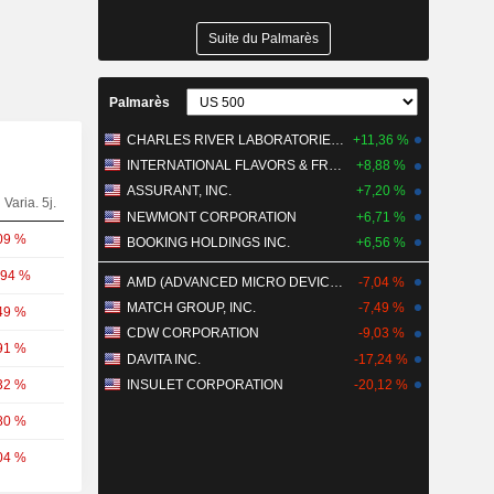
Suite du Palmarès
Palmarès
CHARLES RIVER LABORATORIES INTERNATIONAL, INC.
+11,36 %
INTERNATIONAL FLAVORS & FRAGRANCES INC.
+8,88 %
ASSURANT, INC.
+7,20 %
Varia. 5j.
NEWMONT CORPORATION
+6,71 %
09 %
BOOKING HOLDINGS INC.
+6,56 %
,94 %
AMD (ADVANCED MICRO DEVICES)
-7,04 %
MATCH GROUP, INC.
-7,49 %
49 %
CDW CORPORATION
-9,03 %
91 %
DAVITA INC.
-17,24 %
32 %
INSULET CORPORATION
-20,12 %
80 %
04 %