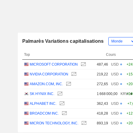
Palmarès Variations capitalisations
Top
Cours
MICROSOFT CORPORATION
487,46
USD
+24
NVIDIA CORPORATION
219,22
USD
+15
AMAZON.COM, INC.
272,65
USD
+20
SK HYNIX INC.
1 668 000,00
KRW
+19
ALPHABET INC.
362,43
USD
+7
BROADCOM INC.
418,28
USD
+12
MICRON TECHNOLOGY, INC.
893,19
USD
+20