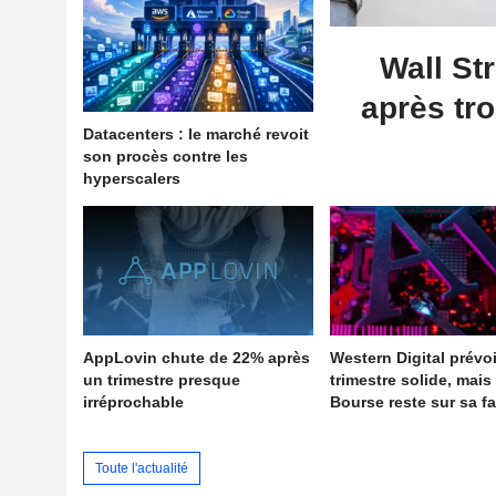
Wall St
après tro
Datacenters : le marché revoit
son procès contre les
hyperscalers
AppLovin chute de 22% après
Western Digital prévo
un trimestre presque
trimestre solide, mais 
irréprochable
Bourse reste sur sa f
Toute l'actualité