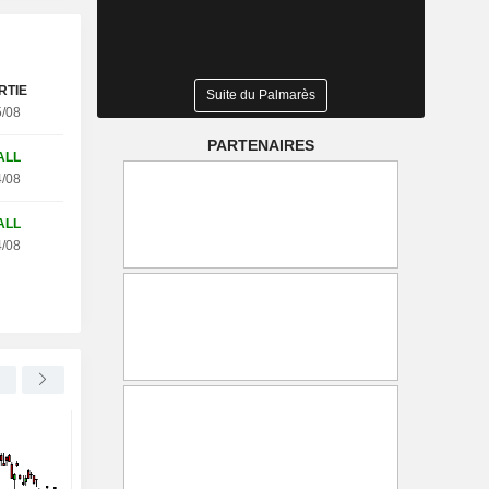
RTIE
Suite du Palmarès
tobel WC25V (+27.68%)
/08
PARTENAIRES
ALL
/08
ALL
/08
SOFTBANK GROUP CORP.
-4,46 %
NOVO NORDISK A/S
Le Nikkei japonais chute de 2
Barclays relève l'objec
% sous le poids des valeurs
cours de Novo Nordis