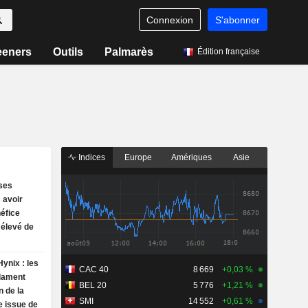
Connexion
S'abonner
eeners
Outils
Palmarès
Édition française
Indices
Europe
Amériques
Asie
ses
 avoir
néfice
s élevé de
ynix : les
CAC 40
8 669
+0,03 %
clament
BEL 20
5 776
+1,21 %
n de la
SMI
14 552
+0,61 %
e issue de