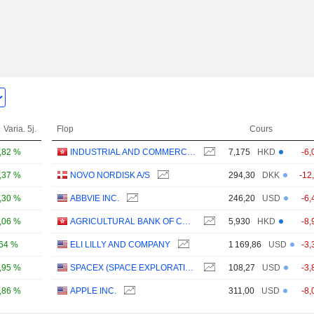
Varia. 5j.
Flop
Cours
,82 %
INDUSTRIAL AND COMMERCIAL BANK OF CHINA LIMITED
7,175
HKD
-6,
,37 %
NOVO NORDISK A/S
294,30
DKK
-12
,30 %
ABBVIE INC.
246,20
USD
-6,
,06 %
AGRICULTURAL BANK OF CHINA LIMITED
5,930
HKD
-8,
,64 %
ELI LILLY AND COMPANY
1 169,86
USD
-3,
,95 %
SPACEX (SPACE EXPLORATION TECHNOLOGIES)
108,27
USD
-3,
,86 %
APPLE INC.
311,00
USD
-8,