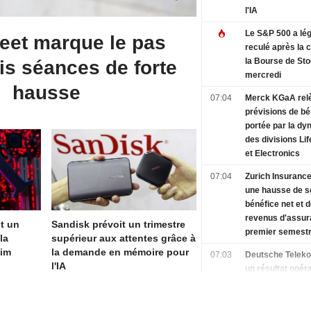
l'IA
Le S&P 500 a lé
reet marque le pas
reculé après la c
la Bourse de St
is séances de forte
mercredi
hausse
07:04
Merck KGaA rel
prévisions de bé
portée par la d
des divisions Li
et Electronics
07:04
Zurich Insurance
une hausse de s
bénéfice net et 
revenus d'assur
it un
Sandisk prévoit un trimestre
premier semest
la
supérieur aux attentes grâce à
aim
la demande en mémoire pour
07:03
Deutsche Teleko
l'IA
un résultat opér
supérieur aux at
deuxième trimes