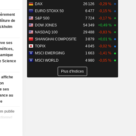
DAX
26 126
-0,29 %
EURO STOXX 50
6 477
-0,15 %
gèrement
S&P 500
7 724
-0,17 %
lôture de
DOW JONES
54 349
+0,49 %
ockholm
NASDAQ 100
29 488
-0,83 %
SHANGHAI COMPOSITE
3 879
+0,01 %
ève ses
TOPIX
4 045
-0,02 %
néfices,
MSCI EMERGING
1 663
-1,41 %
ynamique
MSCI WORLD
4 980
-0,05 %
fe Science
Plus d'Indices
 affiche
on
de ses
ance au
re
m publie
ationnel
tentes au
tre