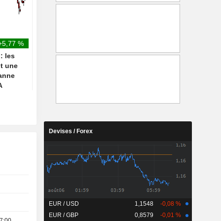
technologiques, occultant la
couronnes danoises (
progression du reste du
300), maintient sa
marché
recommandation à
"Pondération en ligne
+5,77 %
: les
t une
manne
A
Devises / Forex
EUR / USD
1,1548
-0,08 %
EUR / GBP
0,8579
-0,01 %
7:00