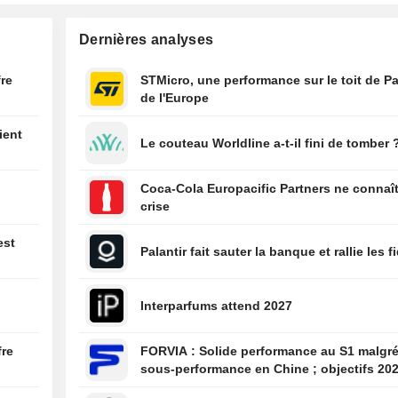
07:01
Adecco poursuit
croissance orga
Dernières analyses
améliore sa renta
06:53
MPS à la Consob
fre
STMicro, une performance sur le toit de Pa
Banco BPM, un 
de l'Europe
échange d'infor
ient
06:53
Les valeurs de l'
Le couteau Worldline a-t-il fini de tomber 
apprennent à vol
n'ont pas d'ailes
Coca-Cola Europacific Partners ne connaît
06:52
Zurich Insuranc
crise
les attentes de 
opérationnel au 
est
Palantir fait sauter la banque et rallie les f
semestre
06:52
Deutsche Teleko
Interparfums attend 2027
son programme 
d'actions à 5 mil
d'euros
fre
FORVIA : Solide performance au S1 malgré la
sous-performance en Chine ; objectifs 20
confirmés, désendettement en bonne voie