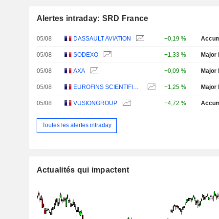
Alertes intraday: SRD France
05/08
DASSAULT AVIATION
+0,19 %
Accum
05/08
SODEXO
+1,33 %
Major 
05/08
AXA
+0,09 %
Major 
05/08
EUROFINS SCIENTIFIC SE
+1,25 %
Major 
05/08
VUSIONGROUP
+4,72 %
Accum
Toutes les alertes intraday
Actualités qui impactent