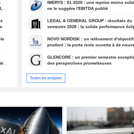
u
IMERYS : S1 2026 : une reprise moins solide que
l,
ne le suggère l'EBITDA publié
es
LEGAL & GENERAL GROUP : résultats du 1er
um
semestre 2026 : la solide performance écl
par la solvabilité et l'évolution de la struc
bénéfices
le
NOVO NORDISK : un relèvement d'objectifs trop
prudent ; la porte reste ouverte à de nouve
surprises
GLENCORE : un premier semestre exceptionnel et
xième
des perspectives prometteuses
Toutes les analyses