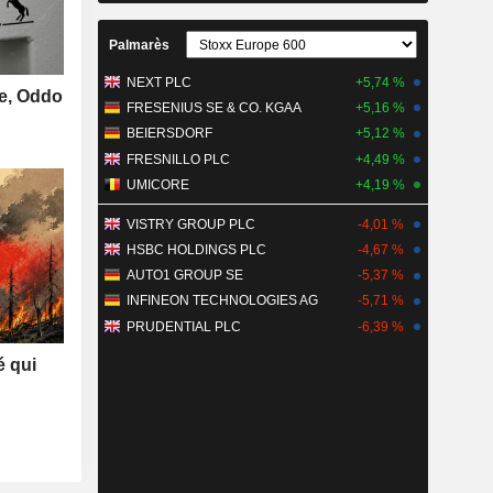
Palmarès
NEXT PLC
+5,74 %
se, Oddo
FRESENIUS SE & CO. KGAA
+5,16 %
BEIERSDORF
+5,12 %
FRESNILLO PLC
+4,49 %
UMICORE
+4,19 %
VISTRY GROUP PLC
-4,01 %
HSBC HOLDINGS PLC
-4,67 %
AUTO1 GROUP SE
-5,37 %
INFINEON TECHNOLOGIES AG
-5,71 %
PRUDENTIAL PLC
-6,39 %
é qui