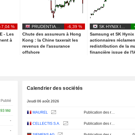
-7,04 %
PRUDENTIAL PLC
-6,39 %
SK HYNIX INC.
 - Les
Chute des assureurs à Hong
Samsung et SK Hynix 
nent à
Kong : la Chine taxerait les
actionnaires réclamen
revenus de l'assurance
redistribution de la 
offshore
financière issue de l'I
Calendrier des sociétés
Publié
Jeudi 06 août 2026
,93 Md
MAUREL
Publication des résultats - Q2 2026
-
Q2
CELLECTIS S.A.
Publication des résultats - Q2 2026
-
SIEMENS AG
Publication des résultats - Q3 2026
0