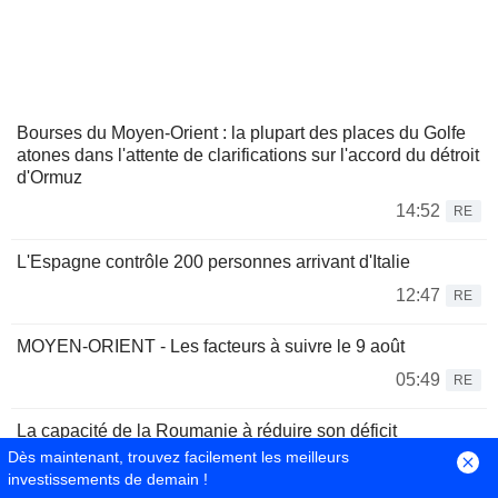
Bourses du Moyen-Orient : la plupart des places du Golfe
atones dans l'attente de clarifications sur l'accord du détroit
d'Ormuz
14:52
RE
L'Espagne contrôle 200 personnes arrivant d'Italie
12:47
RE
MOYEN-ORIENT - Les facteurs à suivre le 9 août
05:49
RE
La capacité de la Roumanie à réduire son déficit
budgétaire d'ici 2027 est cruciale pour sa notation, selon
Dès maintenant, trouvez facilement les meilleurs
Moody's
investissements de demain !