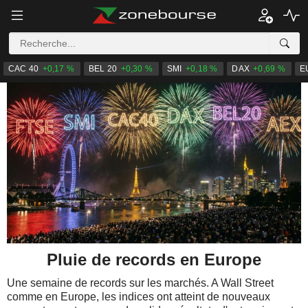
CAC 40
+0,17 %
BEL 20
+0,30 %
SMI
+0,18 %
DAX
+0,69 %
E
Pluie de records en Europe
Une semaine de records sur les marchés. A Wall Street
comme en Europe, les indices ont atteint de nouveaux