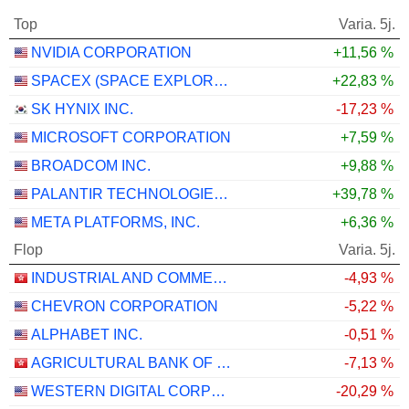
Top
Varia. 5j.
NVIDIA CORPORATION
+11,56 %
SPACEX (SPACE EXPLORATION TECHNOLOGIES)
+22,83 %
SK HYNIX INC.
-17,23 %
MICROSOFT CORPORATION
+7,59 %
BROADCOM INC.
+9,88 %
PALANTIR TECHNOLOGIES INC.
+39,78 %
META PLATFORMS, INC.
+6,36 %
Flop
Varia. 5j.
INDUSTRIAL AND COMMERCIAL BANK OF CHINA LIMITED
-4,93 %
CHEVRON CORPORATION
-5,22 %
ALPHABET INC.
-0,51 %
AGRICULTURAL BANK OF CHINA LIMITED
-7,13 %
WESTERN DIGITAL CORPORATION
-20,29 %