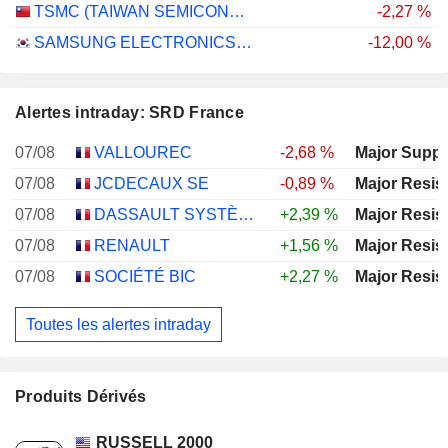
TSMC (TAIWAN SEMICONDUCTOR MANUFACTURING COMPANY)
-2,27 %
SAMSUNG ELECTRONICS CO., LTD.
-12,00 %
Alertes intraday: SRD France
07/08
VALLOUREC
-2,68 %
Major Suppo
07/08
JCDECAUX SE
-0,89 %
Major Resis
07/08
DASSAULT SYSTÈMES SE
+2,39 %
Major Resis
07/08
RENAULT
+1,56 %
Major Resis
07/08
SOCIÉTÉ BIC
+2,27 %
Major Resis
Toutes les alertes intraday
Produits Dérivés
RUSSELL 2000