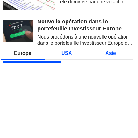
été dominée par une volatilité
spectaculaire, concentrée sur les
valeurs technologiques et les
semi-conducteurs. Les
Nouvelle opération dans le
inquiétudes sur la soutenabilité
portefeuille Investisseur Europe
des...
Nous procédons à une nouvelle opération
dans le portefeuille Investisseur Europe de
Zonebourse.
Europe
USA
Asie