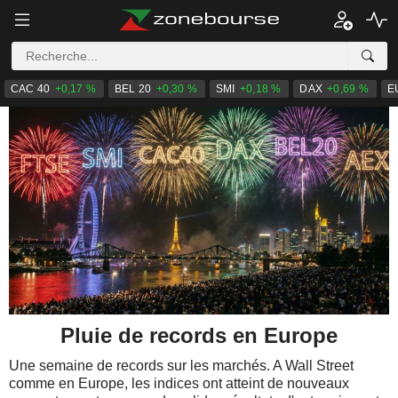
CAC 40
+0,17 %
BEL 20
+0,30 %
SMI
+0,18 %
DAX
+0,69 %
E
Pluie de records en Europe
Une semaine de records sur les marchés. A Wall Street
comme en Europe, les indices ont atteint de nouveaux