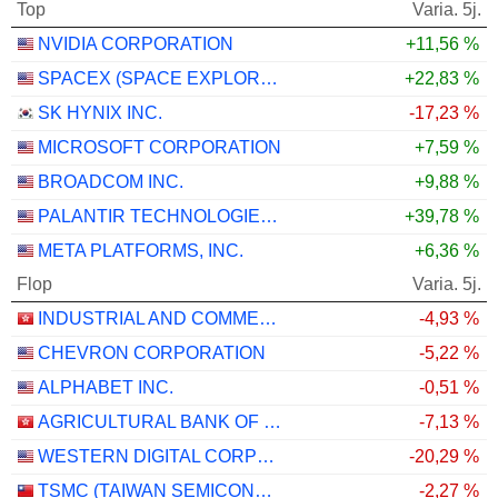
Top
Varia. 5j.
NVIDIA CORPORATION
+11,56 %
SPACEX (SPACE EXPLORATION TECHNOLOGIES)
+22,83 %
SK HYNIX INC.
-17,23 %
MICROSOFT CORPORATION
+7,59 %
BROADCOM INC.
+9,88 %
PALANTIR TECHNOLOGIES INC.
+39,78 %
META PLATFORMS, INC.
+6,36 %
Flop
Varia. 5j.
INDUSTRIAL AND COMMERCIAL BANK OF CHINA LIMITED
-4,93 %
CHEVRON CORPORATION
-5,22 %
ALPHABET INC.
-0,51 %
AGRICULTURAL BANK OF CHINA LIMITED
-7,13 %
WESTERN DIGITAL CORPORATION
-20,29 %
TSMC (TAIWAN SEMICONDUCTOR MANUFACTURING COMPANY)
-2,27 %