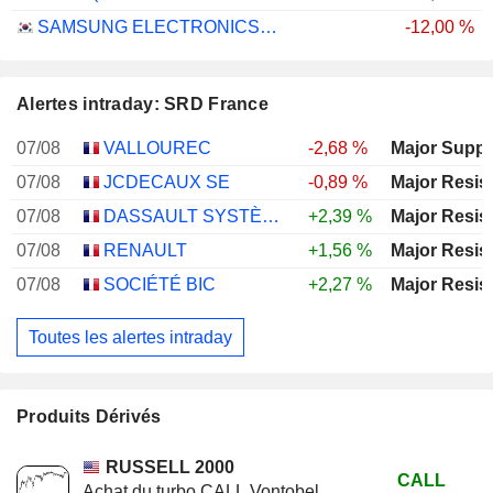
SAMSUNG ELECTRONICS CO., LTD.
-12,00 %
Alertes intraday: SRD France
07/08
VALLOUREC
-2,68 %
Major Suppo
07/08
JCDECAUX SE
-0,89 %
Major Resis
07/08
DASSAULT SYSTÈMES SE
+2,39 %
Major Resis
07/08
RENAULT
+1,56 %
Major Resis
07/08
SOCIÉTÉ BIC
+2,27 %
Major Resis
Toutes les alertes intraday
Produits Dérivés
RUSSELL 2000
CALL
Achat du turbo CALL Vontobel