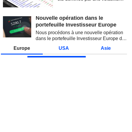
spectaculaire, concentrée sur les
valeurs technologiques et les
semi-conducteurs. Les
Nouvelle opération dans le
inquiétudes sur la soutenabilité
portefeuille Investisseur Europe
des...
Nous procédons à une nouvelle opération
dans le portefeuille Investisseur Europe de
Zonebourse.
Europe
USA
Asie