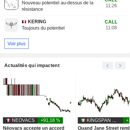
Nouveau potentiel au-dessus de la
11:26
résistance
KERING
CALL
11:08
Toujours du potentiel
Voir plus
Actualités qui impactent
NEOVACS
+91,18 %
KINGSPAN GROUP PLC
+
Néovacs accepte un accord
Quand Jane Street remb