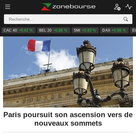
CAC 40
+0,42 %
BEL 20
+0,86 %
SMI
+0,63 %
DAX
+0,88 %
E
Paris poursuit son ascension vers de
nouveaux sommets