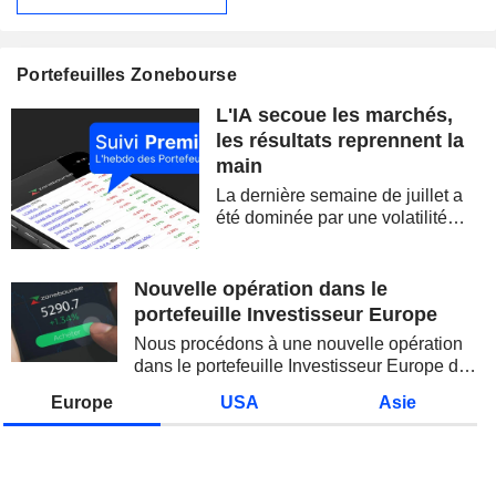
Portefeuilles Zonebourse
L'IA secoue les marchés,
les résultats reprennent la
main
La dernière semaine de juillet a
été dominée par une volatilité
spectaculaire, concentrée sur les
valeurs technologiques et les
semi-conducteurs. Les
Nouvelle opération dans le
inquiétudes sur la soutenabilité
portefeuille Investisseur Europe
des...
Nous procédons à une nouvelle opération
dans le portefeuille Investisseur Europe de
Zonebourse.
Europe
USA
Asie