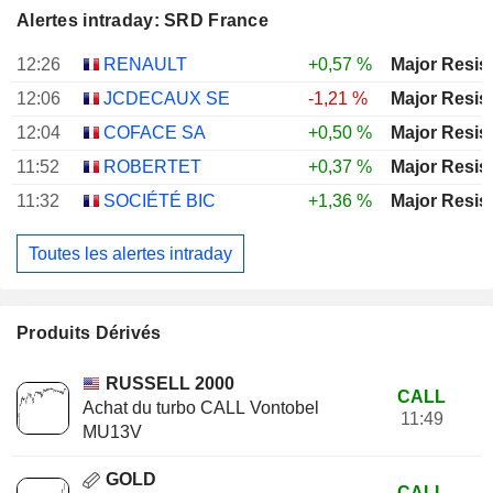
Alertes intraday: SRD France
12:26
RENAULT
+0,57 %
Major Resis
12:06
JCDECAUX SE
-1,21 %
Major Resis
12:04
COFACE SA
+0,50 %
Major Resis
11:52
ROBERTET
+0,37 %
Major Resis
11:32
SOCIÉTÉ BIC
+1,36 %
Major Resis
Toutes les alertes intraday
Produits Dérivés
RUSSELL 2000
CALL
Achat du turbo CALL Vontobel
11:49
MU13V
GOLD
CALL