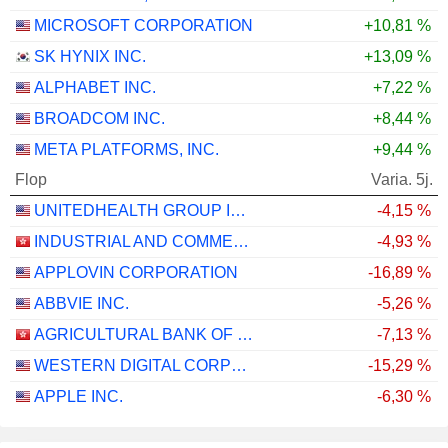
MICROSOFT CORPORATION
+10,81 %
SK HYNIX INC.
+13,09 %
ALPHABET INC.
+7,22 %
BROADCOM INC.
+8,44 %
META PLATFORMS, INC.
+9,44 %
Flop
Varia. 5j.
UNITEDHEALTH GROUP INC.
-4,15 %
INDUSTRIAL AND COMMERCIAL BANK OF CHINA LIMITED
-4,93 %
APPLOVIN CORPORATION
-16,89 %
ABBVIE INC.
-5,26 %
AGRICULTURAL BANK OF CHINA LIMITED
-7,13 %
WESTERN DIGITAL CORPORATION
-15,29 %
APPLE INC.
-6,30 %