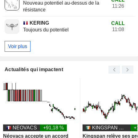
Nouveau potentiel au-dessus de la
11:26
résistance
KERING
CALL
11:08
Toujours du potentiel
Voir plus
Actualités qui impactent
NEOVACS
+91,18 %
KINGSPAN GROUP PLC
+
Néovacs accepte un accord
Kingspan relève ses pr