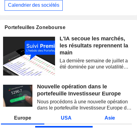
Calendrier des sociétés
Portefeuilles Zonebourse
L'IA secoue les marchés,
les résultats reprennent la
main
La dernière semaine de juillet a
été dominée par une volatilité
spectaculaire, concentrée sur les
valeurs technologiques et les
semi-conducteurs. Les
Nouvelle opération dans le
inquiétudes sur la soutenabilité
portefeuille Investisseur Europe
des...
Nous procédons à une nouvelle opération
dans le portefeuille Investisseur Europe de
Zonebourse.
Europe
USA
Asie