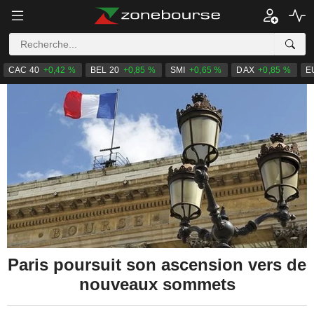
CAC 40
+0,42 %
BEL 20
+0,85 %
SMI
+0,65 %
DAX
+0,85 %
E
Paris poursuit son ascension vers de
nouveaux sommets