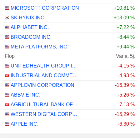
MICROSOFT CORPORATION
+10,81 %
SK HYNIX INC.
+13,09 %
ALPHABET INC.
+7,22 %
BROADCOM INC.
+8,44 %
META PLATFORMS, INC.
+9,44 %
Flop
Varia. 5j.
UNITEDHEALTH GROUP INC.
-4,15 %
INDUSTRIAL AND COMMERCIAL BANK OF CHINA LIMITED
-4,93 %
APPLOVIN CORPORATION
-16,89 %
ABBVIE INC.
-5,26 %
AGRICULTURAL BANK OF CHINA LIMITED
-7,13 %
WESTERN DIGITAL CORPORATION
-15,29 %
APPLE INC.
-6,30 %