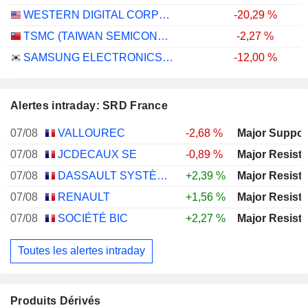
WESTERN DIGITAL CORPORATION
-20,29 %
TSMC (TAIWAN SEMICONDUCTOR MANUFACTURING COMPANY)
-2,27 %
SAMSUNG ELECTRONICS CO., LTD.
-12,00 %
Alertes intraday: SRD France
07/08
VALLOUREC
-2,68 %
07/08
JCDECAUX SE
-0,89 %
07/08
DASSAULT SYSTÈMES SE
+2,39 %
07/08
RENAULT
+1,56 %
07/08
SOCIÉTÉ BIC
+2,27 %
Toutes les alertes intraday
Produits Dérivés