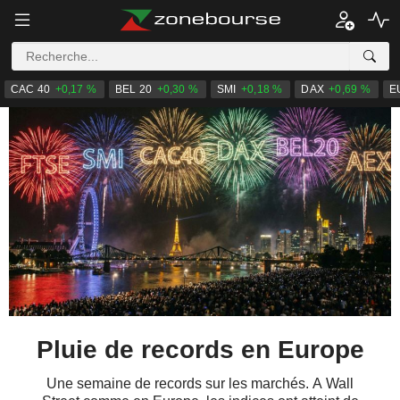
CAC 40
+0,17 %
BEL 20
+0,30 %
SMI
+0,18 %
DAX
+0,69 %
E
Pluie de records en Europe
Une semaine de records sur les marchés. A Wall