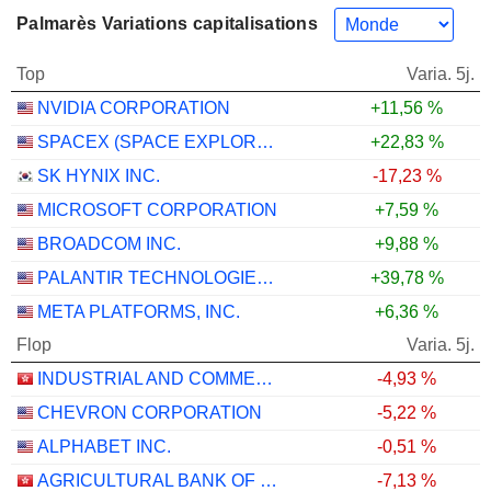
Palmarès Variations capitalisations
Top
Varia. 5j.
NVIDIA CORPORATION
+11,56 %
SPACEX (SPACE EXPLORATION TECHNOLOGIES)
+22,83 %
SK HYNIX INC.
-17,23 %
MICROSOFT CORPORATION
+7,59 %
BROADCOM INC.
+9,88 %
PALANTIR TECHNOLOGIES INC.
+39,78 %
META PLATFORMS, INC.
+6,36 %
Flop
Varia. 5j.
INDUSTRIAL AND COMMERCIAL BANK OF CHINA LIMITED
-4,93 %
CHEVRON CORPORATION
-5,22 %
ALPHABET INC.
-0,51 %
AGRICULTURAL BANK OF CHINA LIMITED
-7,13 %