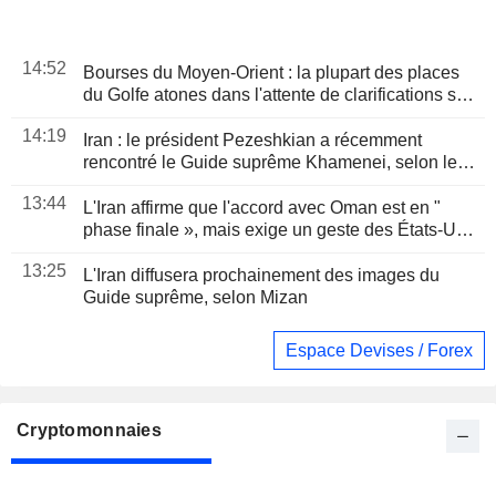
14:52
Bourses du Moyen-Orient : la plupart des places
du Golfe atones dans l'attente de clarifications sur
l'accord du détroit d'Ormuz
14:19
Iran : le président Pezeshkian a récemment
rencontré le Guide suprême Khamenei, selon les
médias d'État
13:44
L'Iran affirme que l'accord avec Oman est en "
phase finale », mais exige un geste des États-Unis
pour rouvrir Ormuz
13:25
L'Iran diffusera prochainement des images du
Guide suprême, selon Mizan
Espace Devises / Forex
Cryptomonnaies