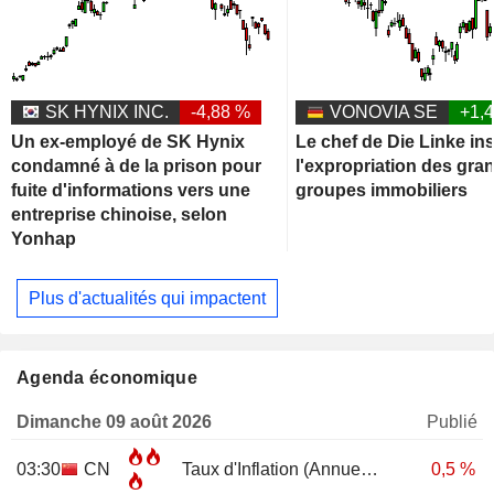
SK HYNIX INC.
-4,88 %
VONOVIA SE
+1,
Un ex-employé de SK Hynix
Le chef de Die Linke ins
condamné à de la prison pour
l'expropriation des gra
fuite d'informations vers une
groupes immobiliers
entreprise chinoise, selon
Yonhap
Plus d'actualités qui impactent
Agenda économique
Dimanche 09 août 2026
Publié
03:30
CN
Taux d'Inflation (Annuel)
JUL
0,5 %