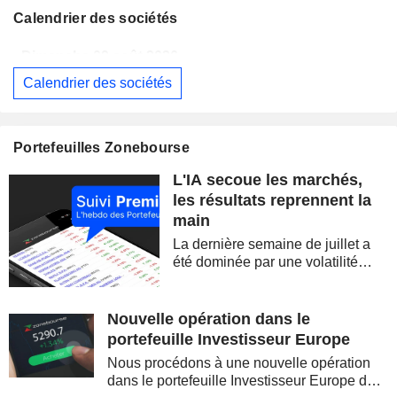
Calendrier des sociétés
Dimanche 09 août 2026
Calendrier des sociétés
WESTPAC BANKING CORPORATION
Publication des résultats - Q3 2026
AS
BARRICK MINING CORPORATION
Publication des résultats - Q2 2026
12:00
Portefeuilles Zonebourse
SIMON PROPERTY GROUP, INC.
Publication des résultats - Q2 2026
L'IA secoue les marchés,
FERGUSON ENTERPRISES INC.
Publication des résultats - Q2 2026
12:45
les résultats reprennent la
main
ROCKET LAB CORPORATION
Publication des résultats - Q2 2026
La dernière semaine de juillet a
MOORE THREADS TECHNOLOGY CO., LTD.
Publication des résultats - Q2 2026
été dominée par une volatilité
spectaculaire, concentrée sur les
AMRIZE AG
Publication des résultats - Q2 2026
valeurs technologiques et les
semi-conducteurs. Les
Nouvelle opération dans le
JBS N.V.
Publication des résultats - Q2 2026
inquiétudes sur la soutenabilité
portefeuille Investisseur Europe
des...
GEA GROUP AG
Publication des résultats - Q2 2026
Nous procédons à une nouvelle opération
dans le portefeuille Investisseur Europe de
Dimanche 09 août 2026