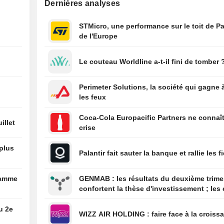
Dernières analyses
passage de sept
chinois vers l'Eu
STMicro, une performance sur le toit de Pa
route de l'Arcti
de l'Europe
15:05
USA: 23'000 emp
moins en juillet,
Le couteau Worldline a-t-il fini de tomber 
chômage en bai
15:04
Le pétrole et les
Perimeter Solutions, la société qui gagne 
destructions d'e
les feux
devraient profite
Street
Coca-Cola Europacific Partners ne connaît
illet
15:02
Les contrats à t
crise
actions américa
progressent ava
 plus
Palantir fait sauter la banque et rallie les f
l'ouverture, entr
sur l'emploi et t
Moyen-Orient
ramme
GENMAB : les résultats du deuxième trimestre
14:59
États-Unis : bai
confortent la thèse d'investissement ; les 
inattendue des c
de diversification se poursuivent
d'emplois non ag
u 2e
juillet, le taux 
WIZZ AIR HOLDING : faire face à la cro
recule