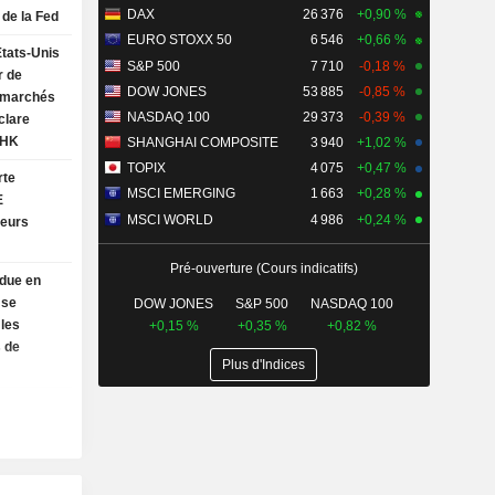
DAX
26 376
+0,90 %
de la Fed
EURO STOXX 50
6 546
+0,66 %
États-Unis
S&P 500
7 710
-0,18 %
r de
DOW JONES
53 885
-0,85 %
 marchés
NASDAQ 100
29 373
-0,39 %
clare
NHK
SHANGHAI COMPOSITE
3 940
+1,02 %
TOPIX
4 075
+0,47 %
rte
MSCI EMERGING
1 663
+0,28 %
E
MSCI WORLD
4 986
+0,24 %
ieurs
Pré-ouverture (Cours indicatifs)
ndue en
 se
DOW JONES
S&P 500
NASDAQ 100
 les
+0,15 %
+0,35 %
+0,82 %
s de
Plus d'Indices
a
sPLUS en
TS
e le