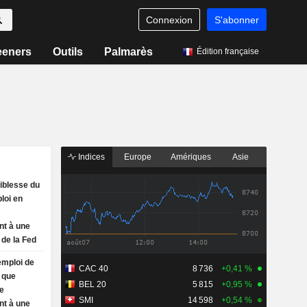
Connexion
S'abonner
eeners
Outils
Palmarès
Édition française
Indices
Europe
Amériques
Asie
iblesse du
loi en
nt à une
de la Fed
emploi de
CAC 40
8 736
+0,41 %
e que
BEL 20
5 815
+0,95 %
le
SMI
14 598
+0,54 %
nt à une