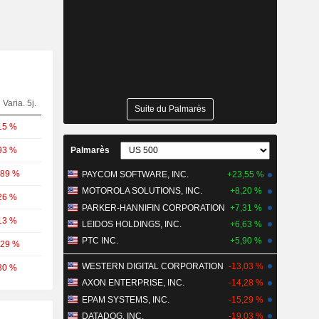
Varia. 5j.
Suite du Palmarès
15 %
93 %
Palmarès
,89 %
PAYCOM SOFTWARE, INC.
+23,55 %
MOTOROLA SOLUTIONS, INC.
+8,20 %
26 %
PARKER-HANNIFIN CORPORATION
+7,31 %
13 %
LEIDOS HOLDINGS, INC.
+6,63 %
PTC INC.
+5,90 %
,29 %
WESTERN DIGITAL CORPORATION
-13,03 %
30 %
AXON ENTERPRISE, INC.
-14,28 %
EPAM SYSTEMS, INC.
-15,29 %
DATADOG, INC.
-19,03 %