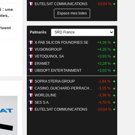
EUTELSAT COMMUNICATIONS
-10,04 %
Espace mes listes
ntes,
Palmarès
X-FAB SILICON FOUNDRIES SE
+4,36 %
VUSIONGROUP
+4,35 %
VETOQUINOL SA
+3,93 %
ERAMET
+3,28 %
UBISOFT ENTERTAINMENT
+3,03 %
SOPRA STERIA GROUP
-1,84 %
CASINO, GUICHARD-PERRACHON SA
-3,35 %
WORLDLINE
-3,39 %
SES S.A.
-4,70 %
EUTELSAT COMMUNICATIONS
-10,04 %