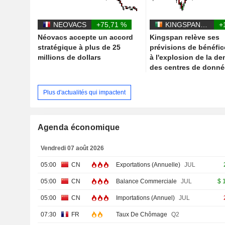
NEOVACS
+75,71 %
KINGSPAN GROUP PLC
+
Néovacs accepte un accord
Kingspan relève ses
stratégique à plus de 25
prévisions de bénéfic
millions de dollars
à l'explosion de la d
des centres de donn
Plus d'actualités qui impactent
Agenda économique
Vendredi 07 août 2026
05:00
CN
Exportations (Annuelle)
JUL
05:00
CN
Balance Commerciale
JUL
$
05:00
CN
Importations (Annuel)
JUL
07:30
FR
Taux De Chômage
Q2