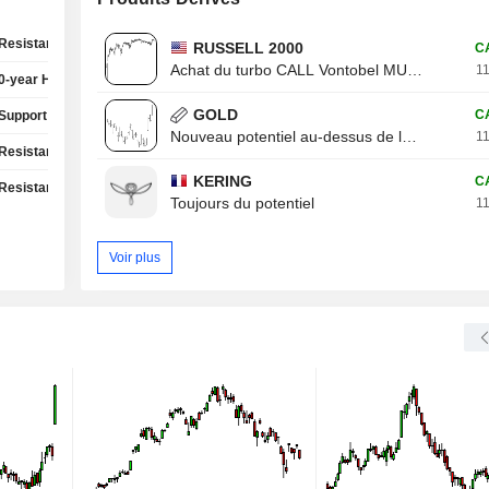
Resistance Test
RUSSELL 2000
C
Achat du turbo CALL Vontobel MU13V
11
0-year High
GOLD
C
Support Test
Nouveau potentiel au-dessus de la résistance
11
Resistance Test
KERING
C
Resistance Test
Toujours du potentiel
11
Voir plus