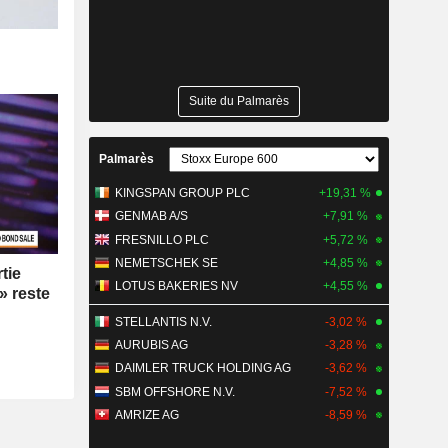
Suite du Palmarès
Palmarès
KINGSPAN GROUP PLC
+19,31 %
GENMAB A/S
+7,91 %
FRESNILLO PLC
+5,72 %
NEMETSCHEK SE
+4,85 %
tie
LOTUS BAKERIES NV
+4,55 %
 » reste
STELLANTIS N.V.
-3,02 %
AURUBIS AG
-3,28 %
DAIMLER TRUCK HOLDING AG
-3,62 %
SBM OFFSHORE N.V.
-7,52 %
AMRIZE AG
-8,59 %