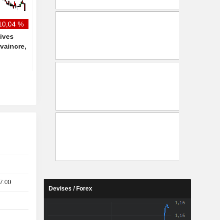
l'achat - BN
10,04 %
ives
vaincre,
7:00
Devises / Forex