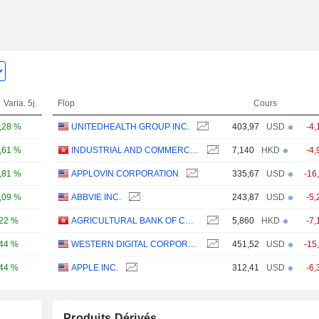
Varia. 5j.
Flop
Cours
,28 %
UNITEDHEALTH GROUP INC.
403,97
USD
-4,
,61 %
INDUSTRIAL AND COMMERCIAL BANK OF CHINA LIMITED
7,140
HKD
-4,
,81 %
APPLOVIN CORPORATION
335,67
USD
-16
,09 %
ABBVIE INC.
243,87
USD
-5,
,22 %
AGRICULTURAL BANK OF CHINA LIMITED
5,860
HKD
-7,
,44 %
WESTERN DIGITAL CORPORATION
451,52
USD
-15
,44 %
APPLE INC.
312,41
USD
-6,
Produits Dérivés