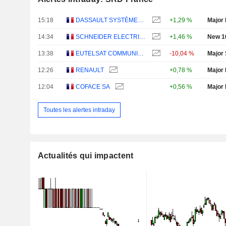
15:18
DASSAULT SYSTÈMES SE
+1,29 %
Major 
14:34
SCHNEIDER ELECTRIC SE
+1,46 %
New 1
13:38
EUTELSAT COMMUNICATIONS
-10,04 %
Major 
12:26
RENAULT
+0,78 %
Major 
12:04
COFACE SA
+0,56 %
Major 
Toutes les alertes intraday
Actualités qui impactent