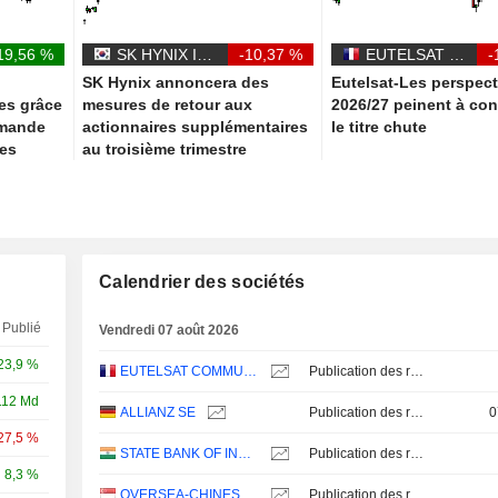
19,56 %
SK HYNIX INC.
-10,37 %
EUTELSAT COMMUNICATIONS
-
SK Hynix annoncera des
Eutelsat-Les perspect
es grâce
mesures de retour aux
2026/27 peinent à con
emande
actionnaires supplémentaires
le titre chute
ées
au troisième trimestre
Calendrier des sociétés
Publié
Vendredi 07 août 2026
23,9 %
EUTELSAT COMMUNICATIONS
Publication des résultats - Annuel 2026
112 Md
ALLIANZ SE
Publication des résultats - Q2 2026
0
27,5 %
STATE BANK OF INDIA
Publication des résultats - Q1 2027
8,3 %
OVERSEA-CHINESE BANKING CORPORATION LIMITED
Publication des résultats - Q2 2026