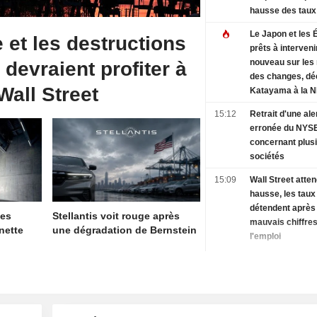
hausse des taux 
Le Japon et les 
e et les destructions
prêts à interveni
nouveau sur les
 devraient profiter à
des changes, dé
Wall Street
Katayama à la 
15:12
Retrait d'une ale
erronée du NYS
concernant plus
sociétés
15:09
Wall Street atte
hausse, les taux
détendent après
ses
Stellantis voit rouge après
mauvais chiffre
 nette
une dégradation de Bernstein
l'emploi
15:05
PIMCO décline s
stratégie Stock
format ETF UCI
15:05
Rosatom annonc