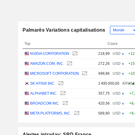
Palmarès Variations capitalisations
Top
Cours
NVIDIA CORPORATION
218,99
USD
+12
AMAZON.COM, INC.
272,26
USD
+15
MICROSOFT CORPORATION
499,86
USD
+10
SK HYNIX INC.
1 495 000,00
KRW
+13
ALPHABET INC.
357,75
USD
+7
BROADCOM INC.
420,56
USD
+8
META PLATFORMS, INC.
589,90
USD
+9
Alertes intraday: SRD France