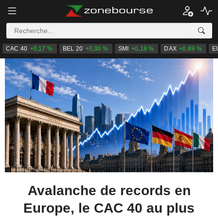
CAC 40
+0,17 %
BEL 20
+0,30 %
SMI
+0,18 %
DAX
+0,69 %
E
Avalanche de records en
Europe, le CAC 40 au plus