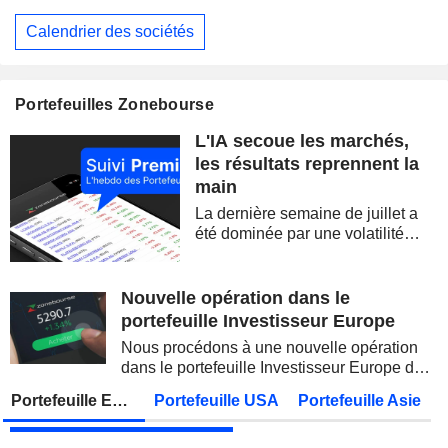
Vendredi 07 août 2026
Calendrier des sociétés
EUTELSAT COMMUNICATIONS
Publication des résultats - Annuel 2026
ALLIANZ SE
Publication des résultats - Q2 2026
07:00
Portefeuilles Zonebourse
STATE BANK OF INDIA
Publication des résultats - Q1 2027
L'IA secoue les marchés,
OVERSEA-CHINESE BANKING CORPORATION LIMITED
Publication des résultats - Q2 2026
les résultats reprennent la
main
MUNICH RE
Publication des résultats - Q2 2026
La dernière semaine de juillet a
JAPAN POST BANK CO., LTD.
Publication des résultats - Q1 2027
été dominée par une volatilité
spectaculaire, concentrée sur les
ADNOC GAS PLC
Publication des résultats - Q2 2026
valeurs technologiques et les
semi-conducteurs. Les
Nouvelle opération dans le
KDDI CORPORATION
Publication des résultats - Q1 2027
AS
inquiétudes sur la soutenabilité
portefeuille Investisseur Europe
des...
UNITED OVERSEAS BANK LIMITED
Publication des résultats - Q2 2026
Nous procédons à une nouvelle opération
dans le portefeuille Investisseur Europe de
FUJIKURA LTD.
Publication des résultats - Q1 2027
Zonebourse.
Portefeuille Europe
Portefeuille USA
Portefeuille Asie