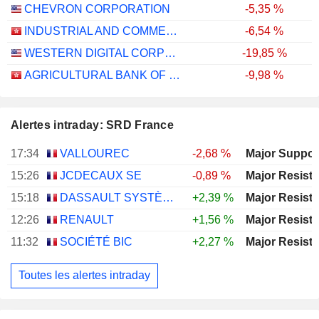
CHEVRON CORPORATION
-5,35 %
INDUSTRIAL AND COMMERCIAL BANK OF CHINA LIMITED
-6,54 %
WESTERN DIGITAL CORPORATION
-19,85 %
AGRICULTURAL BANK OF CHINA LIMITED
-9,98 %
Alertes intraday: SRD France
17:34
VALLOUREC
-2,68 %
15:26
JCDECAUX SE
-0,89 %
15:18
DASSAULT SYSTÈMES SE
+2,39 %
12:26
RENAULT
+1,56 %
11:32
SOCIÉTÉ BIC
+2,27 %
Toutes les alertes intraday