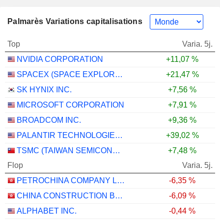
Palmarès Variations capitalisations
Top
Varia. 5j.
NVIDIA CORPORATION
+11,07 %
SPACEX (SPACE EXPLORATION TECHNOLOGIES)
+21,47 %
SK HYNIX INC.
+7,56 %
MICROSOFT CORPORATION
+7,91 %
BROADCOM INC.
+9,36 %
PALANTIR TECHNOLOGIES INC.
+39,02 %
TSMC (TAIWAN SEMICONDUCTOR MANUFACTURING COMPANY)
+7,48 %
Flop
Varia. 5j.
PETROCHINA COMPANY LIMITED
-6,35 %
CHINA CONSTRUCTION BANK CORPORATION
-6,09 %
ALPHABET INC.
-0,44 %