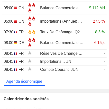
05:00
CN
Balance Commerciale
JUL
$
112 Md
05:00
CN
Importations (Annuel)
JUL
27,5 %
07:30
FR
Taux De Chômage
Q2
8,3 %
08:00
DE
Balance Commerciale
JUN
€
15,4
08:45
FR
Réserves De Change
JUL
-
08:45
FR
Importations
JUN
-
08:45
FR
Compte Courant
JUN
-
Agenda économique
Calendrier des sociétés