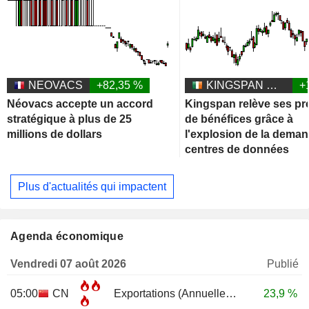
NEOVACS
+82,35 %
KINGSPAN GROUP PLC
+
Néovacs accepte un accord
Kingspan relève ses pr
stratégique à plus de 25
de bénéfices grâce à
millions de dollars
l'explosion de la dema
centres de données
Plus d'actualités qui impactent
Agenda économique
Vendredi 07 août 2026
Publié
05:00
CN
Exportations (Annuelle)
JUL
23,9 %