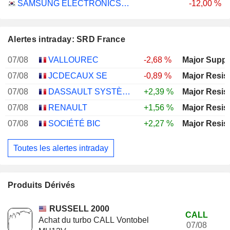
SAMSUNG ELECTRONICS CO., LTD.
-12,00 %
Alertes intraday: SRD France
07/08
VALLOUREC
-2,68 %
Major Suppo
07/08
JCDECAUX SE
-0,89 %
Major Resis
07/08
DASSAULT SYSTÈMES SE
+2,39 %
Major Resis
07/08
RENAULT
+1,56 %
Major Resis
07/08
SOCIÉTÉ BIC
+2,27 %
Major Resis
Toutes les alertes intraday
Produits Dérivés
RUSSELL 2000
CALL
Achat du turbo CALL Vontobel
07/08