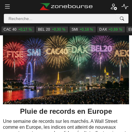
CAC 40
+0,17 %
BEL 20
+0,30 %
SMI
+0,18 %
DAX
+0,69 %
E
Pluie de records en Europe
Une semaine de records sur les marchés. A Wall Street
comme en Europe, les indices ont atteint de nouveaux