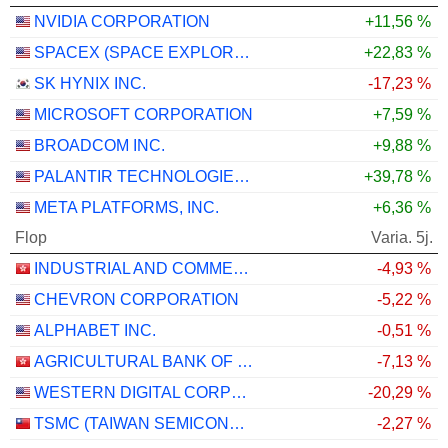
NVIDIA CORPORATION
+11,56 %
SPACEX (SPACE EXPLORATION TECHNOLOGIES)
+22,83 %
SK HYNIX INC.
-17,23 %
MICROSOFT CORPORATION
+7,59 %
BROADCOM INC.
+9,88 %
PALANTIR TECHNOLOGIES INC.
+39,78 %
META PLATFORMS, INC.
+6,36 %
Flop
Varia. 5j.
INDUSTRIAL AND COMMERCIAL BANK OF CHINA LIMITED
-4,93 %
CHEVRON CORPORATION
-5,22 %
ALPHABET INC.
-0,51 %
AGRICULTURAL BANK OF CHINA LIMITED
-7,13 %
WESTERN DIGITAL CORPORATION
-20,29 %
TSMC (TAIWAN SEMICONDUCTOR MANUFACTURING COMPANY)
-2,27 %