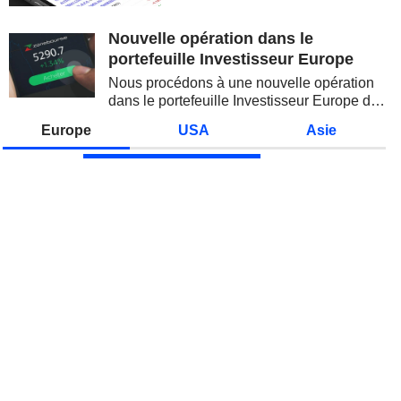
valeurs technologiques et les
semi-conducteurs. Les
Nouvelle opération dans le
inquiétudes sur la soutenabilité
portefeuille Investisseur Europe
des...
Nous procédons à une nouvelle opération
dans le portefeuille Investisseur Europe de
Zonebourse.
Europe
USA
Asie