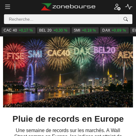
CAC 40
+0,17 %
BEL 20
+0,30 %
SMI
+0,18 %
DAX
+0,69 %
E
Pluie de records en Europe
Une semaine de records sur les marchés. A Wall