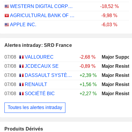
WESTERN DIGITAL CORPORATION
-18,52 %
AGRICULTURAL BANK OF CHINA LIMITED
-9,98 %
APPLE INC.
-6,03 %
Alertes intraday: SRD France
07/08
VALLOUREC
-2,68 %
07/08
JCDECAUX SE
-0,89 %
07/08
DASSAULT SYSTÈMES SE
+2,39 %
07/08
RENAULT
+1,56 %
07/08
SOCIÉTÉ BIC
+2,27 %
Toutes les alertes intraday
Produits Dérivés