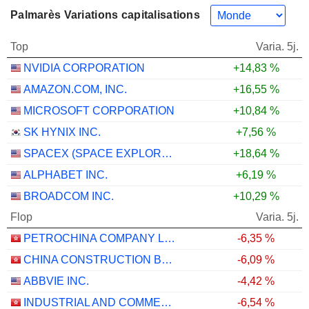
Palmarès Variations capitalisations
Top
Varia. 5j.
NVIDIA CORPORATION
+14,83 %
AMAZON.COM, INC.
+16,55 %
MICROSOFT CORPORATION
+10,84 %
SK HYNIX INC.
+7,56 %
SPACEX (SPACE EXPLORATION TECHNOLOGIES)
+18,64 %
ALPHABET INC.
+6,19 %
BROADCOM INC.
+10,29 %
Flop
Varia. 5j.
PETROCHINA COMPANY LIMITED
-6,35 %
CHINA CONSTRUCTION BANK CORPORATION
-6,09 %
ABBVIE INC.
-4,42 %
INDUSTRIAL AND COMMERCIAL BANK OF CHINA LIMITED
-6,54 %