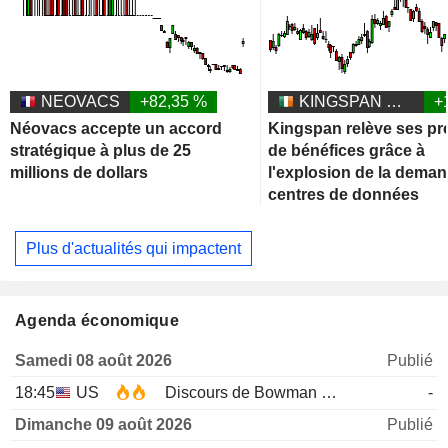
NEOVACS
+82,35 %
KINGSPAN GROUP PLC
+
Néovacs accepte un accord
Kingspan relève ses pr
stratégique à plus de 25
de bénéfices grâce à
millions de dollars
l'explosion de la dema
centres de données
Plus d'actualités qui impactent
Agenda économique
Samedi 08 août 2026
Publié
18:45
US
Discours de Bowman de la Fed
-
Dimanche 09 août 2026
Publié