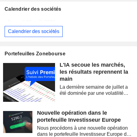
Calendrier des sociétés
Samedi 08 août 2026
Calendrier des sociétés
BERKSHIRE HATHAWAY INC.
Publication des résultats - Q2 2026
14:00
CAMBRICON TECHNOLOGIES CORPORATION LIMITED
Publication des résultats - Q2 2026
Portefeuilles Zonebourse
Samedi 08 août 2026
L'IA secoue les marchés,
WESTPAC BANKING CORPORATION
Publication des résultats - Q3 2026
AS
les résultats reprennent la
main
SIMON PROPERTY GROUP, INC.
Publication des résultats - Q2 2026
La dernière semaine de juillet a
BARRICK MINING CORPORATION
Publication des résultats - Q2 2026
12:00
été dominée par une volatilité
spectaculaire, concentrée sur les
FERGUSON ENTERPRISES INC.
Publication des résultats - Q2 2026
12:45
valeurs technologiques et les
semi-conducteurs. Les
Nouvelle opération dans le
ROCKET LAB CORPORATION
Publication des résultats - Q2 2026
inquiétudes sur la soutenabilité
portefeuille Investisseur Europe
des...
MOORE THREADS TECHNOLOGY CO., LTD.
Publication des résultats - Q2 2026
Nous procédons à une nouvelle opération
dans le portefeuille Investisseur Europe de
AMRIZE AG
Publication des résultats - Q2 2026