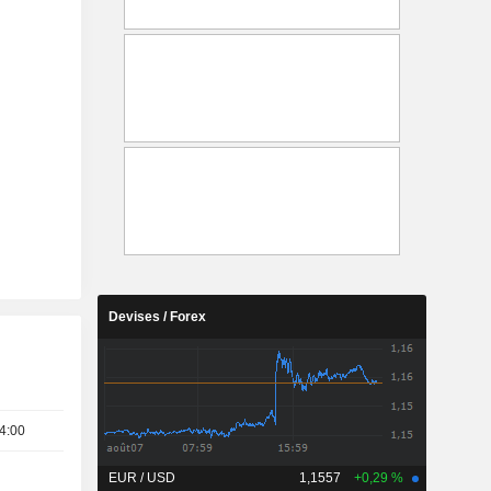
Devises / Forex
4:00
EUR / USD
1,1557
+0,29 %