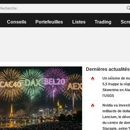
Conseils
Portefeuilles
Listes
Trading
Scr
Dernières actualités
Un séisme de m
5,5 frappe la rég
Skwentna en Ala
l'USGS
Nvidia va investi
milliards de doll
Lancium, le dév
du centre de do
Stargate, selon 