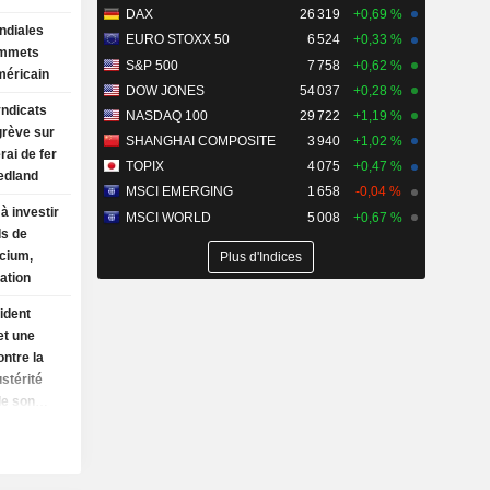
DAX
26 319
+0,69 %
ndiales
EURO STOXX 50
6 524
+0,33 %
ommets
S&P 500
7 758
+0,62 %
méricain
DOW JONES
54 037
+0,28 %
yndicats
NASDAQ 100
29 722
+1,19 %
grève sur
SHANGHAI COMPOSITE
3 940
+1,02 %
rai de fer
TOPIX
4 075
+0,47 %
edland
MSCI EMERGING
1 658
-0,04 %
à investir
MSCI WORLD
5 008
+0,67 %
ds de
ncium,
Plus d'Indices
ation
ident
et une
ontre la
ustérité
de son
titure
Trump
isme de
eurte à un