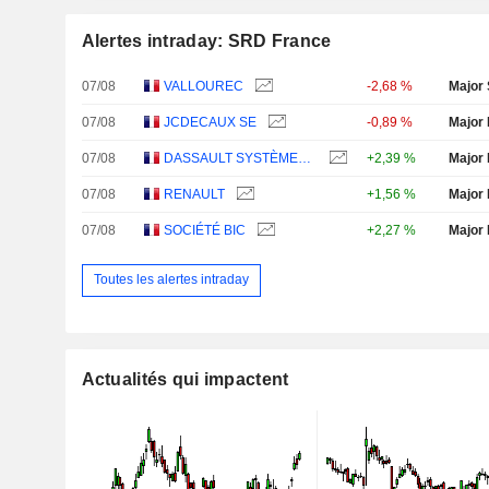
Alertes intraday: SRD France
07/08
VALLOUREC
-2,68 %
Major 
07/08
JCDECAUX SE
-0,89 %
Major 
07/08
DASSAULT SYSTÈMES SE
+2,39 %
Major 
07/08
RENAULT
+1,56 %
Major 
07/08
SOCIÉTÉ BIC
+2,27 %
Major 
Toutes les alertes intraday
Actualités qui impactent