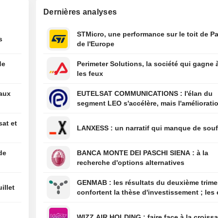
obstacle juridiq
Dernières analyses
un arrêt de la Co
suprême
01:34
Les États-Unis s
STMicro, une performance sur le toit de Pa
s
à relancer certa
de l'Europe
activités dans l'
producteur d'av
de
Perimeter Solutions, la société qui gagne 
Mexique
les feux
00:10
Le juge Alito con
eaux
EUTELSAT COMMUNICATIONS : l'élan du
siégera à la Co
segment LEO s'accélère, mais l'amélioratio
pour un nouvea
rentabilité est différée
00:04
United Utilities 
sat et
LANXESS : un narratif qui manque de sou
sur son projet d
Manchester Ship
de
BANCA MONTE DEI PASCHI SIENA : à la
07/08
L'administratio
recherche d'options alternatives
débloque 2 milli
dollars pour des
GENMAB : les résultats du deuxième trimestre
de batteries - W
illet
confortent la thèse d'investissement ; les 
de diversification se poursuivent
WIZZ AIR HOLDING : faire face à la cro