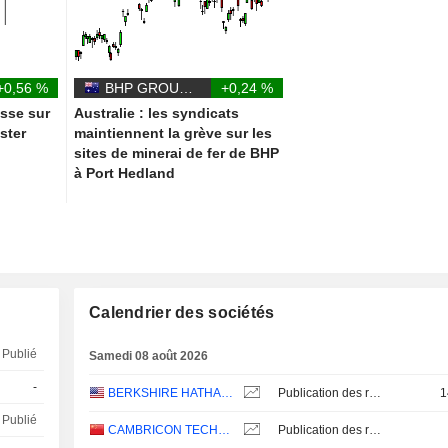
+0,56 %
BHP GROUP LIMITED
+0,24 %
esse sur
Australie : les syndicats
ster
maintiennent la grève sur les
sites de minerai de fer de BHP
à Port Hedland
Calendrier des sociétés
Publié
Samedi 08 août 2026
-
BERKSHIRE HATHAWAY INC.
Publication des résultats - Q2 2026
1
Publié
CAMBRICON TECHNOLOGIES CORPORATION LIMITED
Publication des résultats - Q2 2026