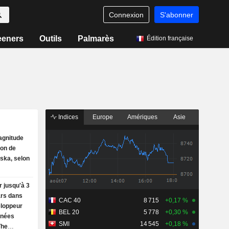
Connexion
S'abonner
eeners
Outils
Palmarès
Édition française
Indices
Europe
Amériques
Asie
agnitude
ion de
ska, selon
r jusqu'à 3
ars dans
CAC 40
8 715
+0,17 %
eloppeur
BEL 20
5 778
+0,30 %
nnées
SMI
14 545
+0,18 %
The