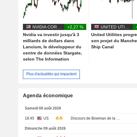
NVIDIA CORPORATION
+2,27 %
UNITED UTILITIES GROUP PLC
Nvidia va investir jusqu'à 3
United Utilities progr
milliards de dollars dans
son projet du Manche
Lancium, le développeur du
Ship Canal
centre de données Stargate,
selon The Information
Plus d'actualités qui impactent
Agenda économique
Samedi 08 août 2026
18:45
US
Discours de Bowman de la Fed
Dimanche 09 août 2026