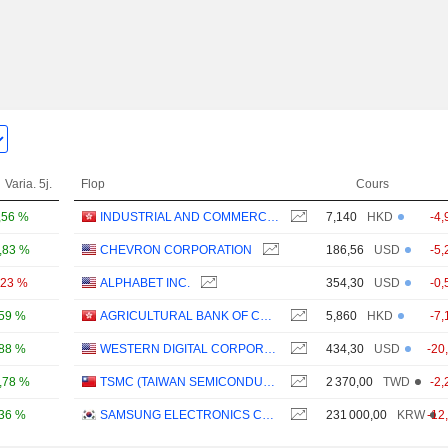
Varia. 5j.
Flop
Cours
,56 %
INDUSTRIAL AND COMMERCIAL BANK OF CHINA LIMITED
7,140
HKD
-4,
,83 %
CHEVRON CORPORATION
186,56
USD
-5,
,23 %
ALPHABET INC.
354,30
USD
-0,
,59 %
AGRICULTURAL BANK OF CHINA LIMITED
5,860
HKD
-7,
,88 %
WESTERN DIGITAL CORPORATION
434,30
USD
-20
,78 %
TSMC (TAIWAN SEMICONDUCTOR MANUFACTURING COMPANY)
2 370,00
TWD
-2,
,36 %
SAMSUNG ELECTRONICS CO., LTD.
231 000,00
KRW
-12