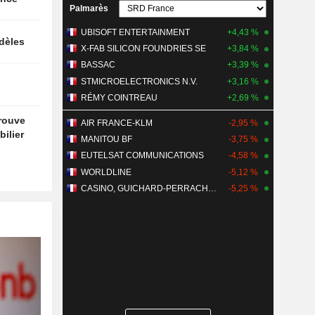
Palmarès
UBISOFT ENTERTAINMENT
+4,43 %
idèles
X-FAB SILICON FOUNDRIES SE
+3,84 %
BASSAC
+3,39 %
STMICROELECTRONICS N.V.
+3,16 %
RÉMY COINTREAU
+2,69 %
trouve
AIR FRANCE-KLM
-2,95 %
ilier
MANITOU BF
-3,75 %
EUTELSAT COMMUNICATIONS
-4,58 %
WORLDLINE
-5,12 %
CASINO, GUICHARD-PERRACHON SA
-5,25 %