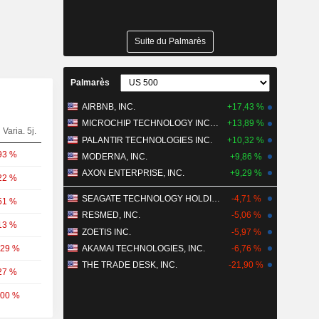
Suite du Palmarès
Palmarès
AIRBNB, INC.
+17,43 %
MICROCHIP TECHNOLOGY INCORPORATED
+13,89 %
Varia. 5j.
PALANTIR TECHNOLOGIES INC.
+10,32 %
93 %
MODERNA, INC.
+9,86 %
AXON ENTERPRISE, INC.
+9,29 %
22 %
SEAGATE TECHNOLOGY HOLDINGS PLC
-4,71 %
51 %
RESMED, INC.
-5,06 %
13 %
ZOETIS INC.
-5,97 %
,29 %
AKAMAI TECHNOLOGIES, INC.
-6,76 %
THE TRADE DESK, INC.
-21,90 %
27 %
,00 %