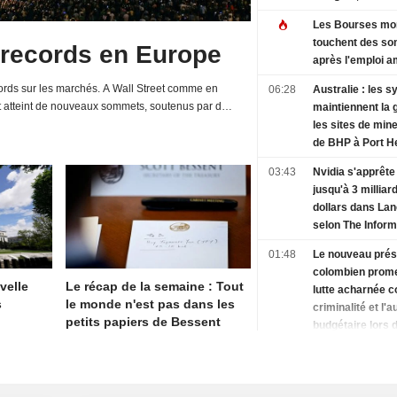
Information
Les Bourses mo
touchent des s
 records en Europe
après l'emploi a
rds sur les marchés. A Wall Street comme en
06:28
Australie : les s
t atteint de nouveaux sommets, soutenus par de
maintiennent la 
d'entreprises et une relative détente de la...
les sites de mine
de BHP à Port H
03:43
Nvidia s'apprête 
jusqu'à 3 milliar
dollars dans La
selon The Inform
01:48
Le nouveau prés
colombien prom
velle
Le récap de la semaine : Tout
lutte acharnée c
s
le monde n'est pas dans les
criminalité et l'a
petits papiers de Bessent
budgétaire lors 
discours d'inves
01:36
L'offensive de 
contre le " tour
naissance » se h