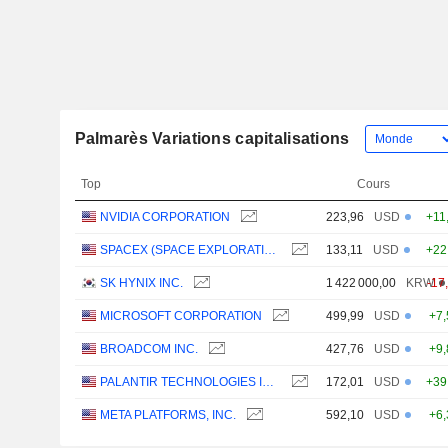
Palmarès Variations capitalisations
Top
Cours
NVIDIA CORPORATION
223,96
USD
+11
SPACEX (SPACE EXPLORATION TECHNOLOGIES)
133,11
USD
+22
SK HYNIX INC.
1 422 000,00
KRW
-17
MICROSOFT CORPORATION
499,99
USD
+7
BROADCOM INC.
427,76
USD
+9
PALANTIR TECHNOLOGIES INC.
172,01
USD
+39
META PLATFORMS, INC.
592,10
USD
+6