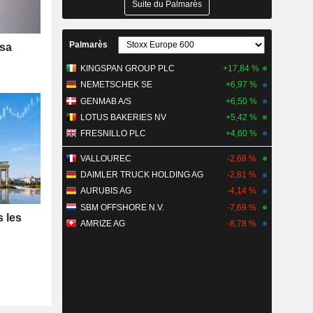
Suite du Palmarès
Palmarès
 sa
KINGSPAN GROUP PLC
+17,84 %
NEMETSCHEK SE
+6,97 %
GENMAB A/S
+6,50 %
LOTUS BAKERIES NV
+5,42 %
FRESNILLO PLC
+4,60 %
VALLOUREC
-2,68 %
DAIMLER TRUCK HOLDING AG
-2,81 %
AURUBIS AG
-4,14 %
SBM OFFSHORE N.V.
-7,69 %
s les
AMRIZE AG
-8,78 %