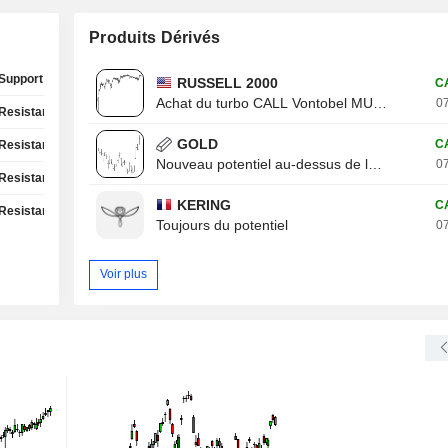
Produits Dérivés
Support Test
RUSSELL 2000
C
Achat du turbo CALL Vontobel MU13V
07
Resistance Test
GOLD
C
Resistance Test
Nouveau potentiel au-dessus de la résistance
07
Resistance Test
KERING
C
Resistance Test
Toujours du potentiel
07
Voir plus