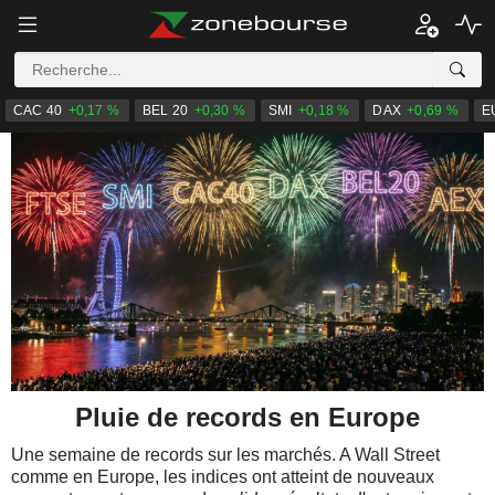
CAC 40
+0,17 %
BEL 20
+0,30 %
SMI
+0,18 %
DAX
+0,69 %
E
Pluie de records en Europe
Une semaine de records sur les marchés. A Wall Street
comme en Europe, les indices ont atteint de nouveaux