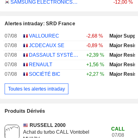
SAMSUNG ELECTRONICS CO., LTD.
-12,00 %
Alertes intraday: SRD France
07/08
VALLOUREC
-2,68 %
Major Suppo
07/08
JCDECAUX SE
-0,89 %
Major Resis
07/08
DASSAULT SYSTÈMES SE
+2,39 %
Major Resis
07/08
RENAULT
+1,56 %
Major Resis
07/08
SOCIÉTÉ BIC
+2,27 %
Major Resis
Toutes les alertes intraday
Produits Dérivés
RUSSELL 2000
CALL
Achat du turbo CALL Vontobel
07/08