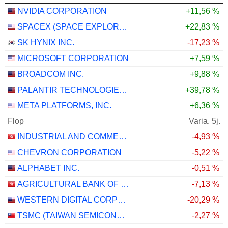
NVIDIA CORPORATION
+11,56 %
SPACEX (SPACE EXPLORATION TECHNOLOGIES)
+22,83 %
SK HYNIX INC.
-17,23 %
MICROSOFT CORPORATION
+7,59 %
BROADCOM INC.
+9,88 %
PALANTIR TECHNOLOGIES INC.
+39,78 %
META PLATFORMS, INC.
+6,36 %
Flop
Varia. 5j.
INDUSTRIAL AND COMMERCIAL BANK OF CHINA LIMITED
-4,93 %
CHEVRON CORPORATION
-5,22 %
ALPHABET INC.
-0,51 %
AGRICULTURAL BANK OF CHINA LIMITED
-7,13 %
WESTERN DIGITAL CORPORATION
-20,29 %
TSMC (TAIWAN SEMICONDUCTOR MANUFACTURING COMPANY)
-2,27 %