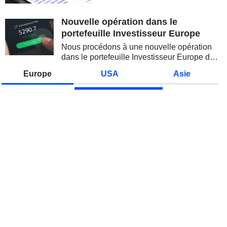
valeurs technologiques et les
semi-conducteurs. Les
Nouvelle opération dans le
inquiétudes sur la soutenabilité
portefeuille Investisseur Europe
des...
Nous procédons à une nouvelle opération
dans le portefeuille Investisseur Europe de
Zonebourse.
Europe
USA
Asie