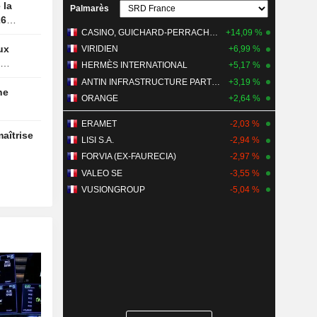
Palmarès
26
CASINO, GUICHARD-PERRACHON SA
+14,09 %
VIRIDIEN
+6,99 %
HERMÈS INTERNATIONAL
+5,17 %
ANTIN INFRASTRUCTURE PARTNERS
+3,19 %
ORANGE
+2,64 %
ERAMET
-2,03 %
LISI S.A.
-2,94 %
FORVIA (EX-FAURECIA)
-2,97 %
VALEO SE
-3,55 %
VUSIONGROUP
-5,04 %