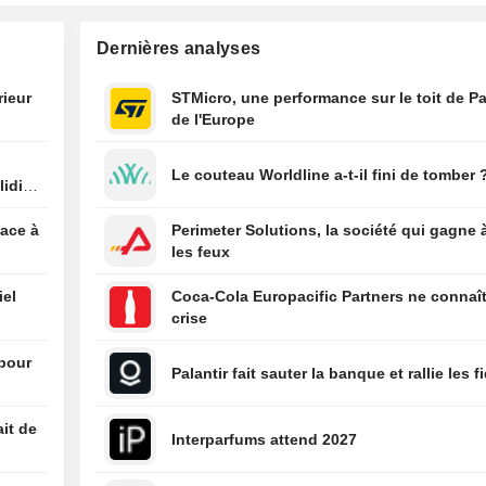
mer Noire
22:27
Airbnb bondit de
Dernières analyses
porté par la vig
réservations
rieur
STMicro, une performance sur le toit de Pa
e
de l'Europe
22:26
(ARLO) Arlo Tec
Inc. anticipe un c
d'affaires compr
Le couteau Worldline a-t-il fini de tomber 
lidité
140,0 et 150,0 mi
dollars pour le t
trimestre
face à
Perimeter Solutions, la société qui gagne 
22:26
Flash résultats (
les feux
Maravai LifeSci
Holdings, Inc. pu
iel
Coca-Cola Europacific Partners ne connaît
chiffre d'affaire
crise
millions de dolla
deuxième trimes
 pour
Palantir fait sauter la banque et rallie les f
contre un conse
FactSet de 48,7 
dollars
ait de
Interparfums attend 2027