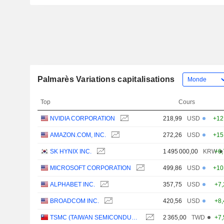
Palmarès Variations capitalisations
Top
Cours
NVIDIA CORPORATION
218,99
USD
+12
AMAZON.COM, INC.
272,26
USD
+15
SK HYNIX INC.
1 495 000,00
KRW
+6
MICROSOFT CORPORATION
499,86
USD
+10
ALPHABET INC.
357,75
USD
+7
BROADCOM INC.
420,56
USD
+8
TSMC (TAIWAN SEMICONDUCTOR MANUFACTURING COMPANY)
2 365,00
TWD
+7