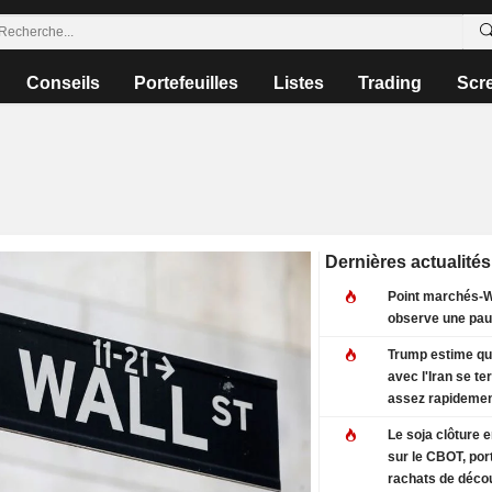
Conseils
Portefeuilles
Listes
Trading
Scr
Dernières actualités
Point marchés-W
observe une pa
Trump estime que
avec l'Iran se te
assez rapidemen
Le soja clôture 
sur le CBOT, por
rachats de déco