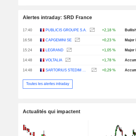
Alertes intraday: SRD France
17:40
PUBLICIS GROUPE S.A.
+2,18 %
Bullis
16:58
CAPGEMINI SE
+0,23 %
Major 
15:24
LEGRAND
+1,05 %
Major 
14:48
VOLTALIA
+1,78 %
Accum
14:48
SARTORIUS STEDIM BIOTECH
+0,29 %
Accum
Toutes les alertes intraday
Actualités qui impactent