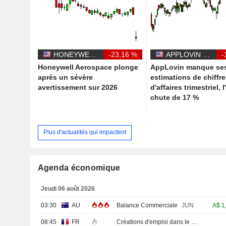
HONEYWELL AEROSPACE INC.
-23,16 %
APPLOVIN CORPORATION
-
Honeywell Aerospace plonge
AppLovin manque se
après un sévère
estimations de chiffre
avertissement sur 2026
d'affaires trimestriel, 
chute de 17 %
Plus d'actualités qui impactent
Agenda économique
Jeudi 06 août 2026
03:30
AU
Balance Commerciale
JUN
A$
1
08:45
FR
Créations d'emploi dans le secteur privé non agricole (Trimestriel)