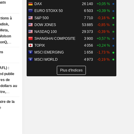
hats
DAX
26 140
+0,05 %
EURO STOXX 50
6 503
+0,39 %
S&P 500
7 710
-0,18 %
tions à
ndisk,
DOW JONES
53 885
-0,85 %
 Meta,
NASDAQ 100
29 373
-0,39 %
 Molson
SHANGHAI COMPOSITE
3 900
+0,57 %
ionQ,
TOPIX
4 056
+0,24 %
paceX
ons
MSCI EMERGING
1 658
-1,73 %
MSCI WORLD
4 973
-0,19 %
AFL) :
Plus d'Indices
ed publie
ires de
 dollars au
tre,
ation
ire de la
milliards
e
e replie
tudes en