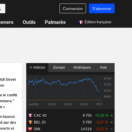
Connexion
S'abonner
eeners
Outils
Palmarès
Édition française
Indices
Europe
Amériques
Asie
all Street
use
 le conflit
rminera "
t »
CAC 40
8 700
+0,35 %
en hausse
BEL 20
5 760
-0,27 %
té par des
uverts et
SMI
14 519
-0,23 %