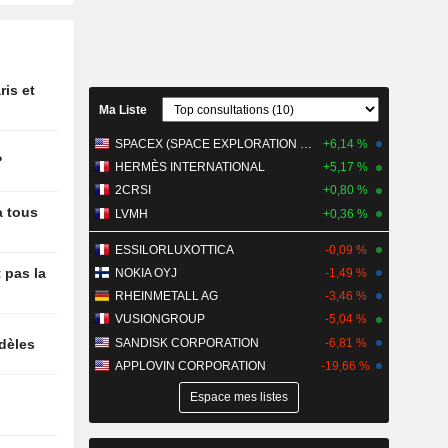
 10%,
ueur des
ris et
Ma Liste
hnologies,
hiffre
SPACEX (SPACE EXPLORATION TECHNOLOGIES)
+6,14 %
is entre
?
HERMÈS INTERNATIONAL
+5,17 %
llions de
2CRSI
+0,80 %
roisième
à tous
LVMH
+0,36 %
MRVI) :
ences
ESSILORLUXOTTICA
-0,09 %
blie un
 pas la
NOKIA OYJ
-1,49 %
s de 51,4
RHEINMETALL AG
-3,46 %
rs au
VUSIONGROUP
-5,04 %
tre,
SANDISK CORPORATION
-6,81 %
idèles
nsus
millions de
APPLOVIN CORPORATION
-19,66 %
Espace mes listes