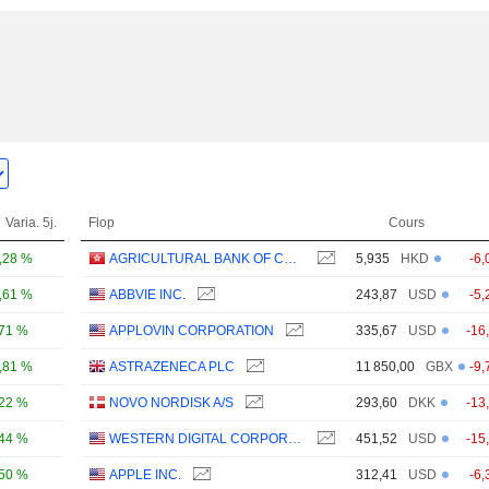
Varia. 5j.
Flop
Cours
,28 %
AGRICULTURAL BANK OF CHINA LIMITED
5,935
HKD
-6,
,61 %
ABBVIE INC.
243,87
USD
-5,
,71 %
APPLOVIN CORPORATION
335,67
USD
-16
,81 %
ASTRAZENECA PLC
11 850,00
GBX
-9,
,22 %
NOVO NORDISK A/S
293,60
DKK
-13
,44 %
WESTERN DIGITAL CORPORATION
451,52
USD
-15
,50 %
APPLE INC.
312,41
USD
-6,