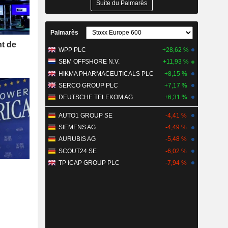
Suite du Palmarès
Palmarès
nt de
WPP PLC
+28,62 %
SBM OFFSHORE N.V.
+11,93 %
HIKMA PHARMACEUTICALS PLC
+8,15 %
SERCO GROUP PLC
+7,17 %
DEUTSCHE TELEKOM AG
+6,31 %
AUTO1 GROUP SE
-4,41 %
SIEMENS AG
-4,49 %
AURUBIS AG
-5,48 %
SCOUT24 SE
-6,02 %
TP ICAP GROUP PLC
-7,94 %