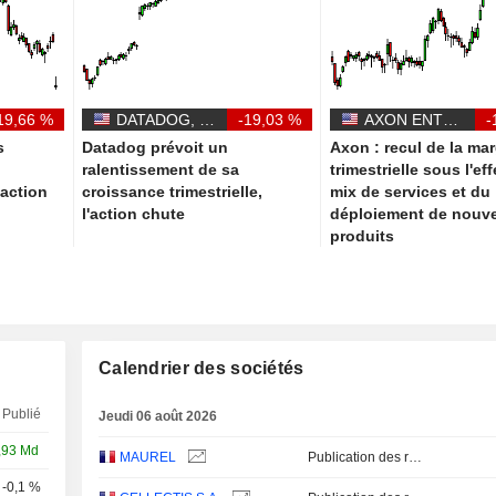
19,66 %
DATADOG, INC.
-19,03 %
AXON ENTERPRISE, INC.
-
s
Datadog prévoit un
Axon : recul de la ma
ralentissement de sa
trimestrielle sous l'ef
l'action
croissance trimestrielle,
mix de services et du
l'action chute
déploiement de nouv
produits
Calendrier des sociétés
Publié
Jeudi 06 août 2026
,93 Md
MAUREL
Publication des résultats - Q2 2026
-0,1 %
Q2