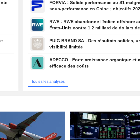
inte
FORVIA : Solide performance au S1 malgré la
sous-performance en Chine ; objectifs 20
confirmés, désendettement en bonne voie
RWE : RWE abandonne l'éolien offshore aux
États-Unis contre 1,2 milliard de dollars de
i
l'administration américaine
re
PUIG BRAND SA : Des résultats solides, une
visibilité limitée
ADECCO : Forte croissance organique et maîtrise
efficace des coûts
Toutes les analyses