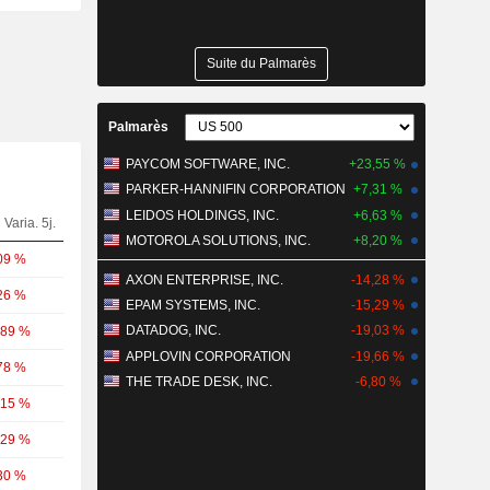
Suite du Palmarès
Palmarès
PAYCOM SOFTWARE, INC.
+23,55 %
PARKER-HANNIFIN CORPORATION
+7,31 %
LEIDOS HOLDINGS, INC.
+6,63 %
Varia. 5j.
MOTOROLA SOLUTIONS, INC.
+8,20 %
09 %
AXON ENTERPRISE, INC.
-14,28 %
26 %
EPAM SYSTEMS, INC.
-15,29 %
DATADOG, INC.
-19,03 %
,89 %
APPLOVIN CORPORATION
-19,66 %
78 %
THE TRADE DESK, INC.
-6,80 %
,15 %
,29 %
30 %