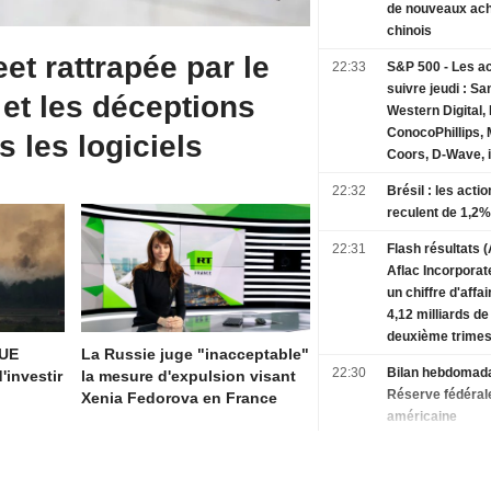
de nouveaux ac
chinois
eet rattrapée par le
22:33
S&P 500 - Les ac
suivre jeudi : Sa
 et les déceptions
Western Digital,
ConocoPhillips,
s les logiciels
Coors, D-Wave, 
Apollo, Tesla, S
22:32
Brésil : les acti
reculent de 1,2%
22:31
Flash résultats (
Aflac Incorporat
un chiffre d'affa
4,12 milliards de
deuxième trimes
'UE
La Russie juge "inacceptable"
contre une estim
22:30
Bilan hebdomada
'investir
la mesure d'expulsion visant
FactSet de 4,11 
Réserve fédéral
Xenia Fedorova en France
américaine
22:28
Le blé du CBOT s
face aux incerti