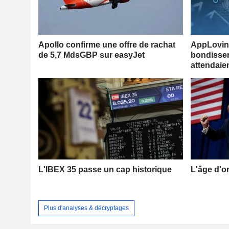
Apollo confirme une offre de rachat
AppLovin 
de 5,7 MdsGBP sur easyJet
bondissen
attendaie
L'IBEX 35 passe un cap historique
L'âge d'o
Plus d'analyses & décryptages