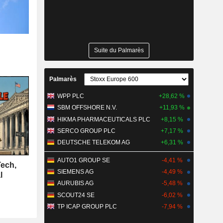
Suite du Palmarès
Palmarès
WPP PLC
+28,62 %
SBM OFFSHORE N.V.
+11,93 %
HIKMA PHARMACEUTICALS PLC
+8,15 %
SERCO GROUP PLC
+7,17 %
DEUTSCHE TELEKOM AG
+6,31 %
AUTO1 GROUP SE
-4,41 %
Tech,
SIEMENS AG
-4,49 %
l
AURUBIS AG
-5,48 %
SCOUT24 SE
-6,02 %
TP ICAP GROUP PLC
-7,94 %