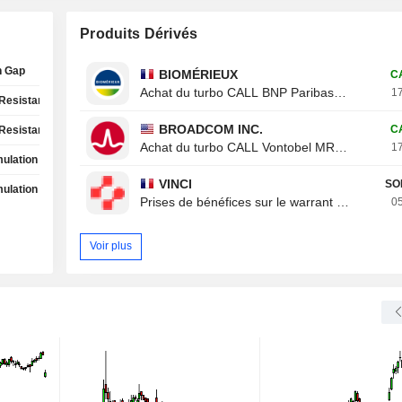
Produits Dérivés
h Gap
BIOMÉRIEUX
C
Achat du turbo CALL BNP Paribas 8ROZB
17
Resistance Test
BROADCOM INC.
C
Resistance Test
Achat du turbo CALL Vontobel MR20V
17
ulation Phase
VINCI
SO
ulation Phase
Prises de bénéfices sur le warrant CALL Von
05
Voir plus