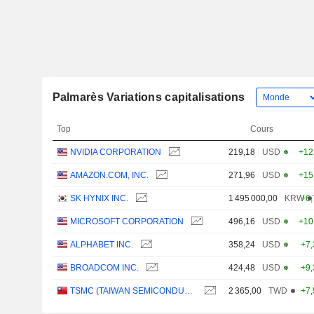
Palmarès Variations capitalisations
Top
Cours
NVIDIA CORPORATION
219,18
USD
+12
AMAZON.COM, INC.
271,96
USD
+15
SK HYNIX INC.
1 495 000,00
KRW
+6
MICROSOFT CORPORATION
496,16
USD
+10
ALPHABET INC.
358,24
USD
+7
BROADCOM INC.
424,48
USD
+9
TSMC (TAIWAN SEMICONDUCTOR MANUFACTURING COMPANY)
2 365,00
TWD
+7