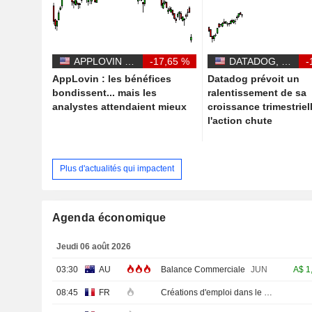
APPLOVIN CORPORATION
-17,65 %
DATADOG, INC.
-
AppLovin : les bénéfices
Datadog prévoit un
bondissent... mais les
ralentissement de sa
analystes attendaient mieux
croissance trimestriel
l'action chute
Plus d'actualités qui impactent
Agenda économique
Jeudi 06 août 2026
03:30
AU
Balance Commerciale
JUN
A$
1
08:45
FR
Créations d'emploi dans le secteur privé non agricole (Trimestriel)