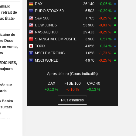
DAX
26 140
+0,05 %
illiard
EURO STOXX 50
6 503
+0,39 %
retrait de
S&P 500
7 705
-0,25 %
ux États-
DOW JONES
53 900
-0,83 %
NASDAQ 100
29 413
-0,25 %
caine de
SHANGHAI COMPOSITE
3 900
+0,57 %
tre Dose
TOPIX
4 056
+0,24 %
 en vente,
es
MSCI EMERGING
1 658
-1,73 %
MSCI WORLD
4 970
-0,25 %
DICINES,
Après clôture (Cours indicatifs)
DAX
FTSE 100
CAC 40
hée sur
+0,13 %
-0,10 %
+0,13 %
ords
Plus d'Indices
a Banka
ésultats
e
remier
 30 juin
sse face