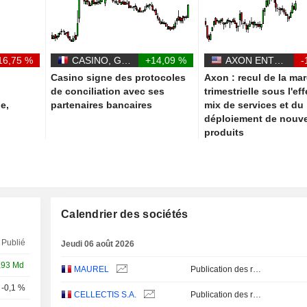
16,75 %
CASINO, GUICHARD-PERRACHON SA
+14,09 %
AXON ENTERPRISE, INC.
-
Casino signe des protocoles
Axon : recul de la ma
de conciliation avec ses
trimestrielle sous l'ef
le,
partenaires bancaires
mix de services et du
déploiement de nouv
produits
Calendrier des sociétés
Publié
Jeudi 06 août 2026
,93 Md
MAUREL
Publication des résultats - Q2 2026
-0,1 %
Q2
CELLECTIS S.A.
Publication des résultats - Q2 2026