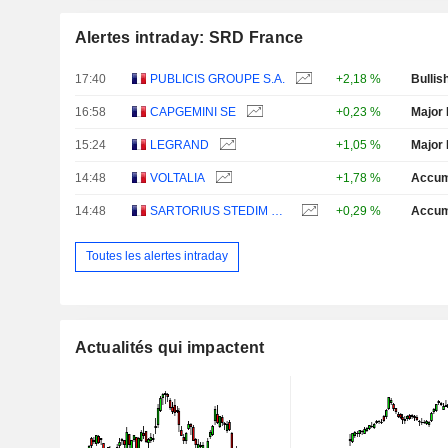
Alertes intraday: SRD France
17:40
PUBLICIS GROUPE S.A.
+2,18 %
Bullis
16:58
CAPGEMINI SE
+0,23 %
Major 
15:24
LEGRAND
+1,05 %
Major 
14:48
VOLTALIA
+1,78 %
Accum
14:48
SARTORIUS STEDIM BIOTECH
+0,29 %
Accum
Toutes les alertes intraday
Actualités qui impactent