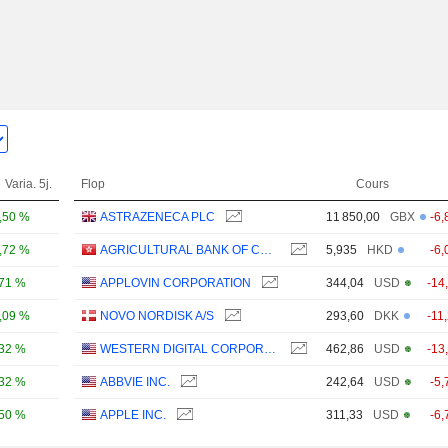
Varia. 5j.
Flop
Cours
,50 %
ASTRAZENECA PLC
11 850,00
GBX
-6,
,72 %
AGRICULTURAL BANK OF CHINA LIMITED
5,935
HKD
-6,
,71 %
APPLOVIN CORPORATION
344,04
USD
-14
,09 %
NOVO NORDISK A/S
293,60
DKK
-11
,32 %
WESTERN DIGITAL CORPORATION
462,86
USD
-13
,32 %
ABBVIE INC.
242,64
USD
-5,
,50 %
APPLE INC.
311,33
USD
-6,