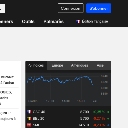
Connexion
S'abonner
eeners
Outils
Palmarès
Édition française
Indices
Europe
Amériques
Asie
COMPANY
ays à l'achat
OGIES,
t
CAC 40
8 700
+0,35 %
 INC. :
BEL 20
5 760
-0,27 %
toujours à
SMI
14 519
-0,23 %