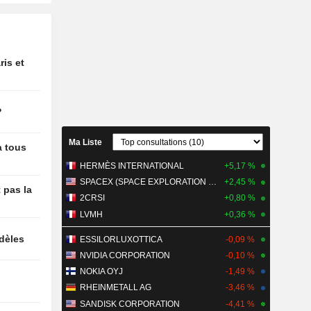
chés
cord avec
rt sur
ris et
nique et
e des
?
Ma Liste
à tous
HERMÈS INTERNATIONAL
+5,17 %
SPACEX (SPACE EXPLORATION TECHNOLOGIES)
+2,45 %
 pas la
2CRSI
+0,80 %
LVMH
+0,36 %
idèles
ESSILORLUXOTTICA
-0,09 %
NVIDIA CORPORATION
-0,10 %
NOKIA OYJ
-1,49 %
RHEINMETALL AG
-3,46 %
SANDISK CORPORATION
-4,41 %