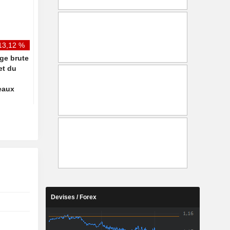
dépasse les attentes, porté
redistribution de la 
par la vente d'un navire et une
financière issue de l'I
activité accrue
13,12 %
rge brute
fet du
eaux
Devises / Forex