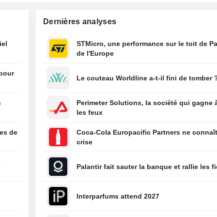
au yen, les mar
surveillent l'ac
Dernières analyses
l'Iran et le rappo
l'emploi
iel
STMicro, une performance sur le toit de Pa
de l'Europe
19:05
ADECCO : Forte
croissance orga
 pour
maîtrise efficac
Le couteau Worldline a-t-il fini de tomber 
coûts
n
Perimeter Solutions, la société qui gagne 
les feux
ées de
Coca-Cola Europacific Partners ne connaît
crise
r
Palantir fait sauter la banque et rallie les f
Interparfums attend 2027