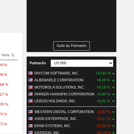
Suite du Palmarès
Varia. 5j.
Palmarès
84 %
PAYCOM SOFTWARE, INC.
+22,91 %
09 %
ALBEMARLE CORPORATION
+8,36 %
,68 %
MOTOROLA SOLUTIONS, INC.
+8,18 %
PARKER-HANNIFIN CORPORATION
+6,60 %
,27 %
LEIDOS HOLDINGS, INC.
+6,01 %
,35 %
WESTERN DIGITAL CORPORATION
-10,87 %
70 %
AXON ENTERPRISE, INC.
-13,17 %
72 %
EPAM SYSTEMS, INC.
-13,23 %
DATADOG, INC.
-16,79 %