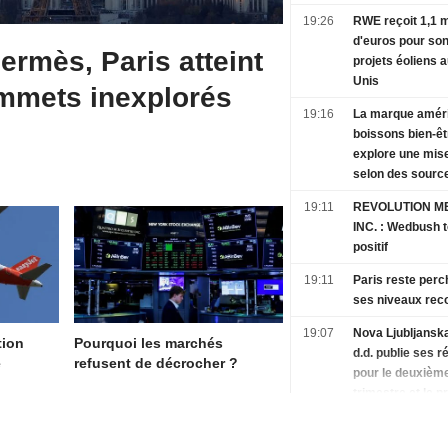
19:26
RWE reçoit 1,1 m
d'euros pour son 
Hermès, Paris atteint
projets éoliens a
Unis
mmets inexplorés
19:16
La marque améri
boissons bien-ê
explore une mise
selon des sourc
19:11
REVOLUTION ME
INC. : Wedbush toujours
positif
19:11
Paris reste perc
ses niveaux rec
19:07
Nova Ljubljansk
tion
Pourquoi les marchés
d.d. publie ses r
e
refusent de décrocher ?
pour le deuxièm
trimestre et le p
semestre clos le
2026
19:06
Le dollar progre