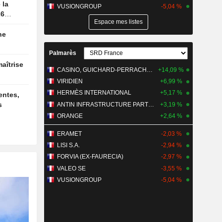
VUSIONGROUP
-5,04 %
26
Espace mes listes
Palmarès
CASINO, GUICHARD-PERRACHON SA
+14,09 %
VIRIDIEN
+6,99 %
HERMÈS INTERNATIONAL
+5,17 %
s
ANTIN INFRASTRUCTURE PARTNERS
+3,19 %
ORANGE
+2,64 %
ERAMET
-2,03 %
LISI S.A.
-2,94 %
FORVIA (EX-FAURECIA)
-2,97 %
VALEO SE
-3,55 %
VUSIONGROUP
-5,04 %